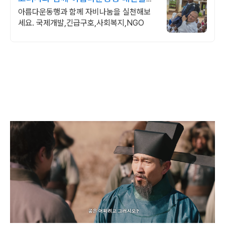
조계종 설립 공익법인
아름다운동행과 함께 자비나눔을 실천해보
세요. 국제개발,긴급구호,사회복지,NGO