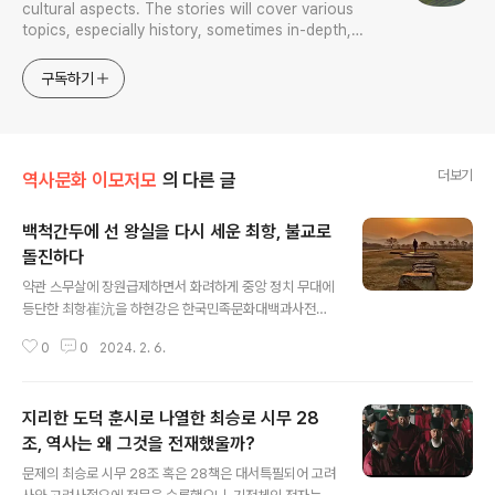
cultural aspects. The stories will cover various
topics, especially history, sometimes in-depth,
sometimes with a light touch. One constant
approach will be to resist any common sense or
구독하기
generalized viewpoint
더보기
역사문화 이모저모
의 다른 글
백척간두에 선 왕실을 다시 세운 최항, 불교로
돌진하다
글 내용
약관 스무살에 장원급제하면서 화려하게 중앙 정치 무대에
등단한 최항崔沆을 하현강은 한국민족문화대백과사전을
기술하면서 사망연도는 1024년(현종 15)라 기록하면서,
0
0
2024. 2. 6.
어찌하여 출생연대는 모른다 했는지 알 수가 없거니와, 그
것은 다름 아닌 그의 출생 연대가 명확히 계상이 되는 까닭
이다. 고려사랑 고려사절요에 모두 현종 15년 6월 5일 신
지리한 도덕 훈시로 나열한 최승로 시무 28
유일에 문하시랑평장사門下侍郞平章事 최항崔沆이 졸
했다 해서 명확히 죽은 시점이 적기됐거니와, 고려사 본기
조, 역사는 왜 그것을 전재했울까?
글 내용
와 고려사절요에 의하면, 그가 성종 10년, 991년 윤 2월에
문제의 최승로 시무 28조 혹은 28책은 대서특필되어 고려
실시된 과거시험에서 그가 급제했다는 사실을 알리는 한