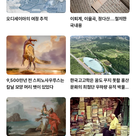
오디세이아의 여정 추적
이퇴계, 이율곡, 정다산....철저한
국내용
9,500만년 전 스피노사우루스는
한국고고학은 꿈도 꾸지 못할 홍산
칼날 모양 머리 볏이 있었다
문화의 최첨단 우하량 유적 박물관
[신화통신]