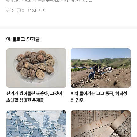
사와 고려사절요에 전문을 수록했으니, 기전체인 전자는
편, 고려사 그의 열전에서는 字가 내융內融이며, 평장사
그의 열전에서, 편년체인 후자는 그가 이를 제출한 성종 원
최언위崔彦撝 손자인 그가 성종 때에 나이 20세로 갑과
2
0
2024. 2. 5.
년 982년 6월 항목에다가 전문을 실었다. 나는 모든 기록
甲科에 급제했다 하거니와, 이로써 보면 그는 97..
을 대할 적에 그것을 왜 편찬자들이 적었을까를 가장 먼저,
그리고 가장 중요하게 고려해야 한다는 말을 계속 주장한
다. 고려사 편찬자들은 왜 이를 시시콜콜히 적었을까? 나는
그것을 궁구하는 과정이 고려사를 편찬한 이데올로기를 파
이 블로그 인기글
헤치는 길이라고 본다. 이는 최승로한테 중요한 것이 아니
라 그것을 채록하는 고려사 사관들한테 중요했던 것이다.
최승로 본인이야 그걸 정리한다고 생똥을 쌌겠지만, 그렇
다 해서 그 시무 28조를 문제작으로 그가 생각했겠는가는
별개 문제라 본다. 그건 관계없다. 우..
신라가 씹어돌린 복숭아, 그것이
미쳐 돌아가는 고고 중국, 하북성
초래할 심대한 문제들
의 경우