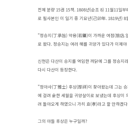
전체 분량 15권 15책. 1808년(순조 8) 11월11일
로 필사본인 이 일기 중 기묘년(己卯年. 1819년) 
"정승지(丁承旨) 약용(若鏞)이 가까운 여점(旅店
로 왔다. 정승지는 여러 해를 귀양가 있다가 이제야
신현은 다산이 승지를 역임한 까닭에 그를 정승지라 
다시 다산이 등장한다.
"정아사(丁雅士) 후상(厚祥)이 찾아왔는데 그는 승
에 걸려 숱한 세월을 귀양살이로 보냈는데 후상이 
려 돌아오게 하였으니 가히 효(孝)라고 할 만하겠다.
그의 아들 후상은 누구일까?