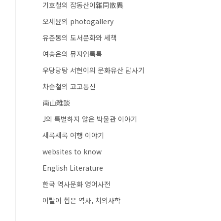
기호철의 잡동산이雜同散異
오세윤의 photogallery
유춘동의 도서문화와 세책
여송은의 뮤지엄톡톡
우당당탕 서현이의 문화유산 답사기
차순철의 고고통신
南山雜談
J의 특별하지 않은 박물관 이야기
새록새록 여행 이야기
websites to know
English Literature
한국 역사문화 영어사전
이빨이 씹은 역사, 치의사학