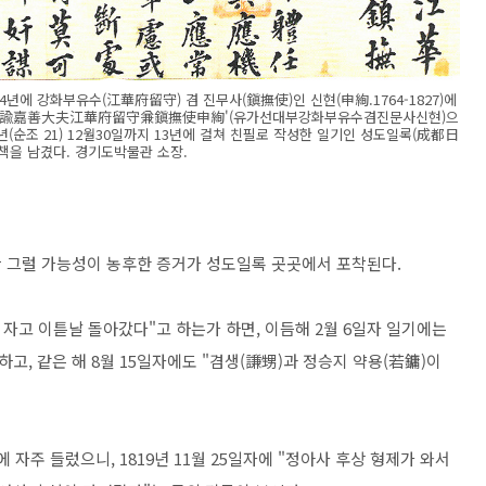
4년에 강화부유수(江華府留守) 겸 진무사(鎭撫使)인 신현(申絢.1764-1827)에
. 제목에는 '諭嘉善大夫江華府留守兼鎭撫使申絢'(유가선대부강화부유수겸진문사신현)으
821년(순조 21) 12월30일까지 13년에 걸쳐 친필로 작성한 일기인 성도일록(成都日
5책을 남겼다. 경기도박물관 소장.
 그럴 가능성이 농후한 증거가 성도일록 곳곳에서 포착된다.
 자고 이튿날 돌아갔다"고 하는가 하면, 이듬해 2월 6일자 일기에는
하고, 같은 해 8월 15일자에도 "겸생(謙甥)과 정승지 약용(若鏞)이
 자주 들렀으니, 1819년 11월 25일자에 "정아사 후상 형제가 와서