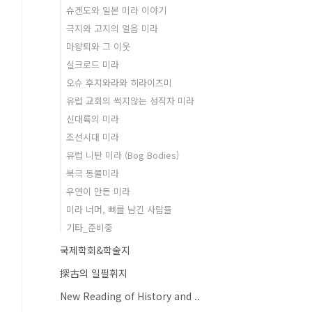
슈겐도와 일본 미라 이야기
극지와 고지의 얼음 미라
마왕퇴와 그 이웃
실크로드 미라
오슈 후지와라와 히라이즈미
유럽 교회의 썩지않는 성직자 미라
신대륙의 미라
조선시대 미라
유럽 니탄 미라 (Bog Bodies)
북극 동물미라
우연이 만든 미라
미라 너머, 뼈를 남긴 사람들
기타_준비중
국제학회&학술지
探古의 일필휘지
New Reading of History and ..