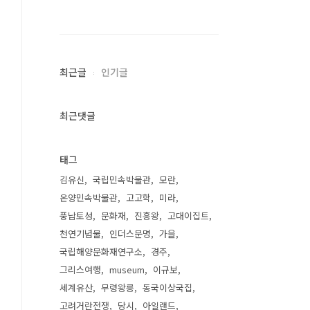
최근글
인기글
최근댓글
태그
김유신
국립민속박물관
모란
온양민속박물관
고고학
미라
풍납토성
문화재
진흥왕
고대이집트
천연기념물
인더스문명
가을
국립해양문화재연구소
경주
그리스여행
museum
이규보
세계유산
무령왕릉
동국이상국집
고려거란전쟁
당시
아일랜드