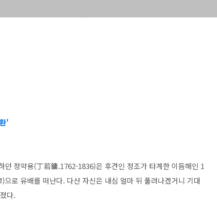
환'
던 정약용(丁若鏞.1762-1836)은 후견인 정조가 타계한 이듬해인 1
津)으로 유배를 떠난다. 다산 자신은 내심 얼마 뒤 풀려나겠거니 기대
졌다.