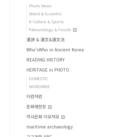
Photo News
Weird & Eccentric
K-Culture & Sports
Paleontology & Fossils
漢詩 & 漢文&漢文法
Who'sWho in Ancient Korea
READING HISTORY
HERITAGE in PHOTO
DOMESTIC
WORDWIDE
이런저런
문화재현장
역사문화 이모저모
maritime archaeology
고고과학 ABC