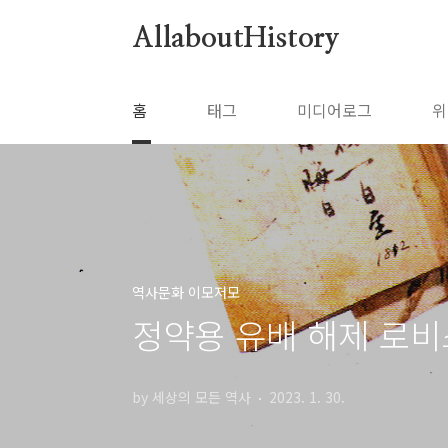
본문 바로가기
AllaboutHistory
홈
태그
미디어로그
위
역사문화 이모저모
정약용 유배 해제 로비
by 세상의 모든 역사
2023. 1. 30.