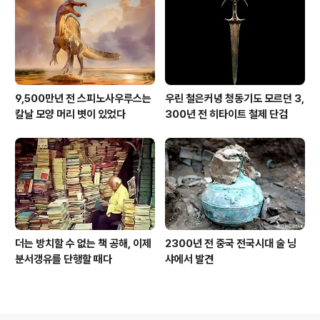
9,500만년 전 스피노사우루스는
우린 철은커녕 청동기도 모르던 3,
칼날 모양 머리 볏이 있었다
300년 전 히타이트 철제 단검
더는 방치할 수 없는 책 공해, 이제
2300년 전 중국 전국시대 술 닝
분서갱유를 단행할 때다
샤에서 발견