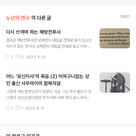
더보기
노년의 연구
의 다른 글
다시 쓰여야 하는 해방전후사
글 내용
결국은 해방전후사란 남북한의 대립을 전제로 놓지 않고는
의미가 없는 것이다. 남북한의 대립을 전제로 놓고 이에 대
해 어떤 입장에서 설 것이냐에 따라 해방전후사를 어떻게
1
0
2023. 9. 13.
볼 것인가가 결정된다. 만약 지금 남한과 북한 둘로 나뉘어
분단된 상태가 아니었다면, 당연히 해방전후사와 친일파
문제는 이렇게 시끄러울 리가 없다. 어느 쪽이 이겼건 다 끝
어느 '유신지사'의 죽음 (2) 어처구니없는 상
난 이야기이기 때문이다. 해방전후사를 해석하는 데 있어
서는 남북관계, 특히 2023년 현재 남한과 북한이 어떤 모
인 출신 사무라이의 할복자살
글 내용
습으로 귀착되었는가 하는 문제가 해방전후사의 문제를 역
그런데 어떤 탈번낭인이 있었다. 사실 그는 무사 출신이 아
규정할 수밖에 없다. 일부에서 연구된 해방전후사를 바탕
니었다. 상인신분이었던 자가 어찌 어찌 하다 보니 무사와
으로 현재의 남한과 북한를 해석해서는 안 된다는 말이다.
뒤섞여 일을 하게 되었는데, 그러다보니 스스로도 무사라
일단 그것이 맞는지 틀리는지도 알 수 없고, 설령 맞다 해도
1
1
2023. 9. 12.
는 생각을 하게 됬다. 아주 머리가 명석하여 배움이 빠르고,
그렇게 연구된 해방전후사는 지금의 ..
조만간 그 탈번낭인단의 회계담당이 되었다. 이 탈번낭인
단 곤도 조지로近藤長次郎는 당시 막부타도를 위한 어떤
일을 하고 있었는데, 이 중요한 업무를 실무선에서 능수능
란하게 처리한 것도 그였다. 이렇게 일을 잘하다 보니 그와