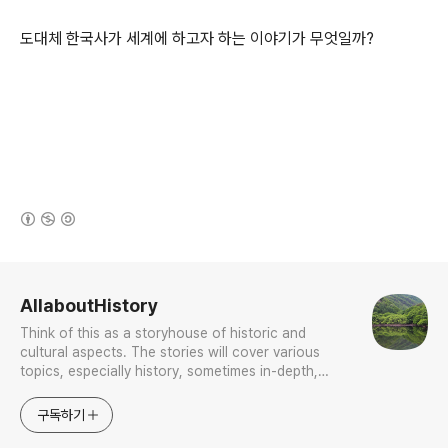
도대체 한국사가 세계에 하고자 하는 이야기가 무엇일까?
(새창열림)
로그 정보
AllaboutHistory
Think of this as a storyhouse of historic and
cultural aspects. The stories will cover various
topics, especially history, sometimes in-depth,
sometimes with a light touch. One constant
approach will be to resist any common sense or
구독하기
generalized viewpoint