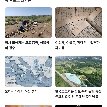
이 블로그 인기글
함께 일을 한 사람에게서 몰래 제안이 들어왔다. 영국으로
가서 공부를 해 보지 않겠는가- 라는 제안이었다. 본래 호
기심이 많고 유럽에서 공부해보는 것이 꿈이었던 그는 결
국 이 비밀스런 제안에 따르기로 했다. 배를 타고 몰래 밀항
을 해서 영국으로 가기로 했는데, ..
미쳐 돌아가는 고고 중국, 하북성
이퇴계, 이율곡, 정다산....철저한
의 경우
국내용
오디세이아의 여정 추적
한국고고학은 꿈도 꾸지 못할 홍산
문화의 최첨단 우하량 유적 박물관
[신화통신]