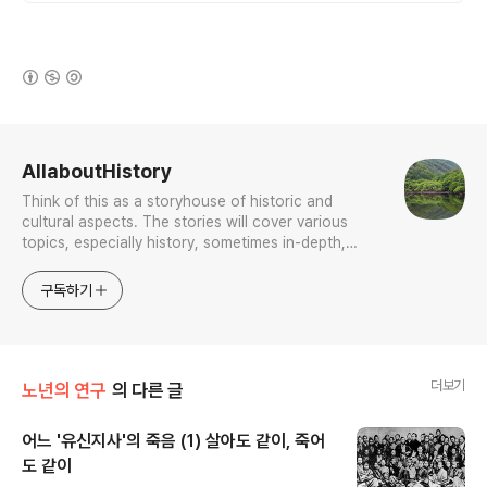
(새창열림)
로그 정보
AllaboutHistory
Think of this as a storyhouse of historic and
cultural aspects. The stories will cover various
topics, especially history, sometimes in-depth,
sometimes with a light touch. One constant
approach will be to resist any common sense or
구독하기
generalized viewpoint
더보기
노년의 연구
의 다른 글
어느 '유신지사'의 죽음 (1) 살아도 같이, 죽어
도 같이
글 내용