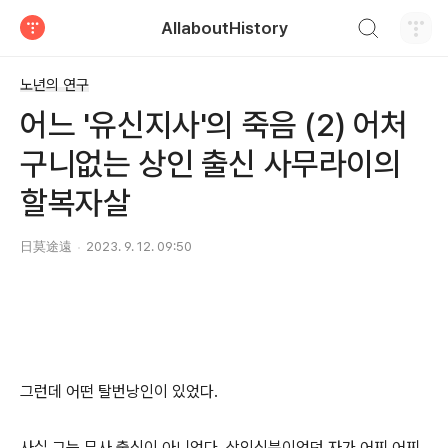
검색하기
AllaboutHistory
티스토리
노년의 연구
어느 '유신지사'의 죽음 (2) 어처
구니없는 상인 출신 사무라이의
할복자살
日莫途遠
2023. 9. 12. 09:50
그런데 어떤 탈번낭인이 있었다.
사실 그는 무사 출신이 아니었다. 상인신분이었던 자가 어찌 어찌