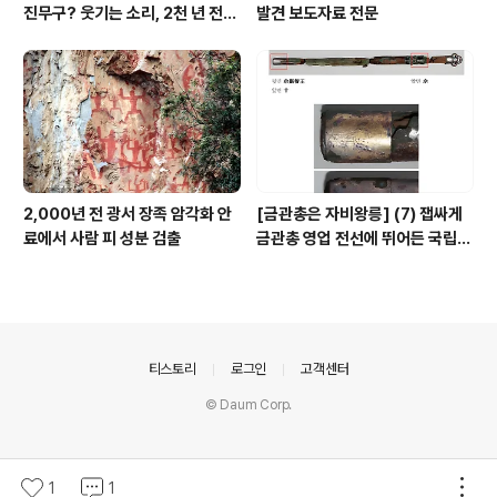
진무구? 웃기는 소리, 2천 년 전에
발견 보도자료 전문
이미 사람 바글바글
2,000년 전 광서 장족 암각화 안
[금관총은 자비왕릉] (7) 잽싸게
료에서 사람 피 성분 검출
금관총 영업 전선에 뛰어든 국립박
물관, 하지만 잘못 고른 영업사원
의안내
티스토리
로그인
고객센터
© Daum Corp.
1
1