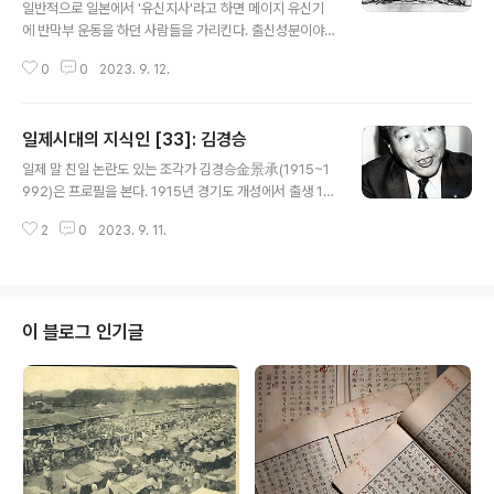
일반적으로 일본에서 '유신지사'라고 하면 메이지 유신기
에 반막부 운동을 하던 사람들을 가리킨다. 출신성분이야
정말 다양했는데 유신지사의 상당수가 당시 무사계급 중
0
0
2023. 9. 12.
하류에서 다수 나왔다는 이야기는 이미 한 바 있다. 대개 우
리나라로 친다면 조선시대 중인과 잔반 계급쯤 되는 사람
들이다. 일본의 에도시대라는 것이 중앙의 막부, 지방의 번
일제시대의 지식인 [33]: 김경승
이 빈틈없이 조직되어 사무라이들은 어느 한 조직에 속하
글 내용
여 자신의 직역을 받고 대대로 봉록을 타먹도록 되어 있었
일제 말 친일 논란도 있는 조각가 김경승金景承(1915~1
다. 이런 '대대로 취직한 직업'으로서의 번사 (번의 사무라
992)은 프로필을 본다. 1915년 경기도 개성에서 출생 19
이)의 위치를 박차고 나와 막부를 타도하겠다고 나선 사람
33년 송도고등보통학교를 졸업 1933년 일본 단천화학교
들을 소위 '탈번낭인'이라고 부르는데, 메이지 직전 시기에
2
0
2023. 9. 11.
川端畵學校 1934-1939: 동경미술학교東京美術學校
한해서 본다면 바로 이 '탈번낭인'은 '유신지사'와 동의어였
김경승이 졸업한 송도고보는 당시 명문이다. 이 학교를 졸
다. 이 탈번낭인은 하급무사들이 주류이..
업한 사람으로 장기려가 있다. 장기려는 송도고보 졸업 후
경성의전에 진학하였다. 김경승은 장기려의 5년 후배. 김
경승은 송도고보를 졸업 후 일본유학을 했는데, 바로 진학
이 블로그 인기글
하지 않고 1년간, 川端画学校를 다닌 것으로 되어 있다.
이 학교는 1909년에 설립된 사립이다. 일본화가인 川端
玉章[단천옥장, 가와바타 교쿠쇼, 1842~1913]이 세웠다
해서 가와바타 그림학교(화학교)다. 사립학교로서는 유명
했던 모양으로 꽤 많은 일본화가..