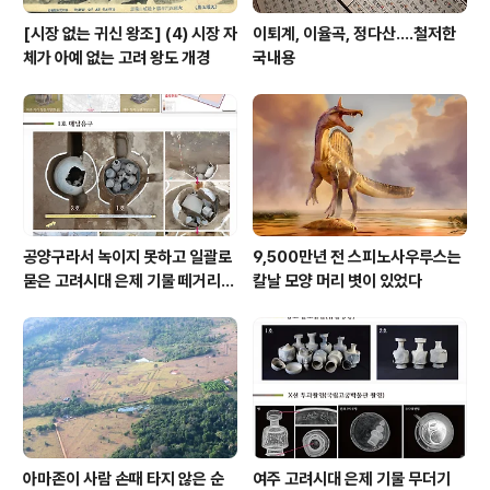
[시장 없는 귀신 왕조] (4) 시장 자
이퇴계, 이율곡, 정다산....철저한
체가 아예 없는 고려 왕도 개경
국내용
공양구라서 녹이지 못하고 일괄로
9,500만년 전 스피노사우루스는
묻은 고려시대 은제 기물 떼거리로
칼날 모양 머리 볏이 있었다
여주서 발견
아마존이 사람 손때 타지 않은 순
여주 고려시대 은제 기물 무더기