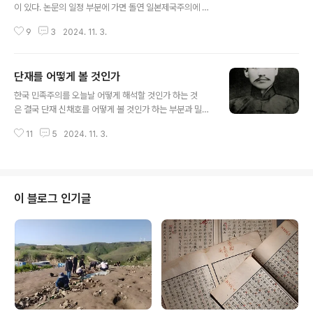
이 있다. 논문의 일정 부분에 가면 돌연 일본제국주의에 대
한 맹렬한 비판을 달아 놓는 것이다. 물론 비판을 들어야 할
9
3
2024. 11. 3.
부분에서는 들어야 한다는 점에서는 필자도 이의가 없는데
문제는 고찰이나 결론에서 갑자기 맹렬한 비판이 나오니
매우 어색하고, 이 논문이 일제시대 비판이 일차적 목적인
단재를 어떻게 볼 것인가
지 제목을 보면 그것도 또 아니다. 물론 거시적으로 보면 일
글 내용
제시대는 거악이니 이야기를 풀다보면 결국 그 악의 두목
한국 민족주의를 오늘날 어떻게 해석할 것인가 하는 것
격을 비판할지 않을 수 없다 하면 뭐 그럴 수도 있겠는데 단
은 결국 단재 신채호를 어떻게 볼 것인가 하는 부분과 밀접
지 그것만이 이유의 전부가 아니라는 것은 그 누구보다 우
하게 연결된다. 독립운동가로서 단재의 역할을 부정할 생
리나라 학자들 스스로가 잘 알 것이다. 논문에 이런 필요 없
11
5
2024. 11. 3.
각은 없다. 하지만 역사가로서 신채호라면? *** edito
는 말은 쓰지 말기를. 느닷없이 튀어나오는 이런 부분 읽을
r's note *** 필자 말마따나 단재는 문제적 인물이다. 저
때마다 필자는 북한 논문에서 느..
를 어찌 볼 것인가 하는 문제가 결국 한국 내셔널리즘을 어
찌 볼 것인가 하는 문제와 직결하니 그 일단의 고민들을 아
래들로써 나 또한 생각해 보고자 했다. “음모로 인국隣國
이 블로그 인기글
을 난亂한 자”, 김유신을 혹평하는 단재 신채호 사대주
의 병균을 퍼뜨린 김춘추 객관이 사라진 자리에서 자라
는 어용御用 단재가 오도한 역사, 사대주의자 김춘추