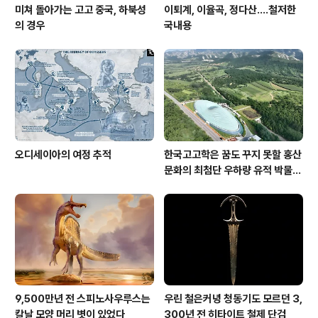
미쳐 돌아가는 고고 중국, 하북성
이퇴계, 이율곡, 정다산....철저한
의 경우
국내용
오디세이아의 여정 추적
한국고고학은 꿈도 꾸지 못할 홍산
문화의 최첨단 우하량 유적 박물관
[신화통신]
9,500만년 전 스피노사우루스는
우린 철은커녕 청동기도 모르던 3,
칼날 모양 머리 볏이 있었다
300년 전 히타이트 철제 단검