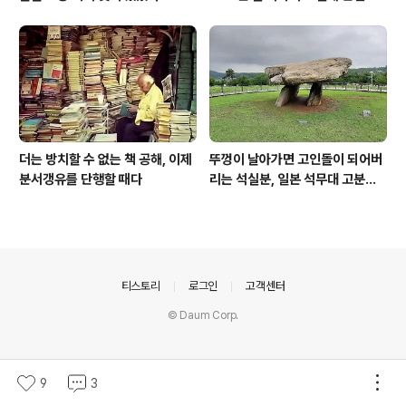
더는 방치할 수 없는 책 공해, 이제
뚜껑이 날아가면 고인돌이 되어버
분서갱유를 단행할 때다
리는 석실분, 일본 석무대 고분의
경우
의안내
티스토리
로그인
고객센터
© Daum Corp.
9
3