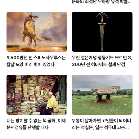
문화의 최첨단 우하량 유적 박물관
[신화통신]
9,500만년 전 스피노사우루스는
우린 철은커녕 청동기도 모르던 3,
칼날 모양 머리 볏이 있었다
300년 전 히타이트 철제 단검
더는 방치할 수 없는 책 공해, 이제
뚜껑이 날아가면 고인돌이 되어버
분서갱유를 단행할 때다
리는 석실분, 일본 석무대 고분의
경우