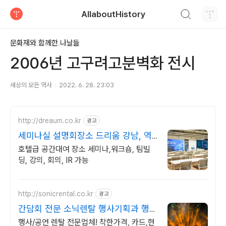
검색하기
AllaboutHistory
티스토리
문화재와 함께한 나날들
2006년 고구려고분벽화 전시
세상의 모든 역사
2022. 6. 28. 23:03
http://dreaum.co.kr
광고
세미나실 설명회장소 드리움 강남, 역
삼 대표 행사 공간
호텔급 공간대여 장소 세미나,워크숍, 팀빌
딩, 강의, 회의, IR 가능
http://sonicrental.co.kr
광고
간담회 전문 소닉렌탈 행사기획과 행사
장비 선두주자
행사/공연 렌탈 전문업체! 착한가격, 카드,현