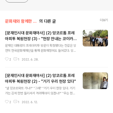
generalized viewpoint
더보기
문화재와 함께한 나날들
의 다른 글
[문재인시대 문화재야사] (2) 앙코르톰 프레
아피투 복원현장 (3) - "현장 안내는 코이카
글 내용
아닌 재단이"
문재인 대통령의 프레아피투 방문이 확정됐다는 전갈은 당
연히 한국문화재재단을 통해 문화재청에도 들어갔다. 당시
문화재청장은 중앙일보 기자 출신 정재숙. 대통령이 현장
2
1
2022. 6. 28.
을 방문한다는데 당연히 문화재청장이 영접해야 했다. 하
지만 내일 대통령이 찾는다는 현장을 어찌 한국에 있는 문
화재청장이 영접한단 말인가? 팬데믹 이전 당시만 해도 내
[문재인시대 문화재야사] (2) 앙코르톰 프레
기억에 앙코르 유적이 있는 캄보디아 시엠립으로는 국내서
만 하루 스무대 이상 민항기가 들어갈 때라 무리한다면 불
아피투 복원현장 (2) - "거기 우리 현장 있다"
글 내용
가능할 것도 아니겠지만, 간당간당했다. 정재숙한테 어찌
"낼 앙코르와트 가냐?" "그래" "거기 우리 현장 있다. 거기
할 거냐 물으니 "어쩔 수 없다. 담 기회를 노려야지" 하고
가는 김에 한번 들리셔서 격려해야지 않겠냐?" "무슨 현
그 특유한 웃음으로 넘길 수밖에. 문화재청 같은 차관급 청
장?" "우리가 ODA 사업하잖아? 그걸로 앙코르에서도 하
단위 기관은 자기 현장을 대통령이 찾는 일이 다른 장관급
2
1
2022. 6. 12.
나 하고 있다. 앙코르와트 인근에 왕코르톰이라는 크메르
부서랑은 다르다. 존재를 그런 일을 통해 각..
시대 왕궁이 있는데, 거기 코끼리테라스라고 들어봤는지