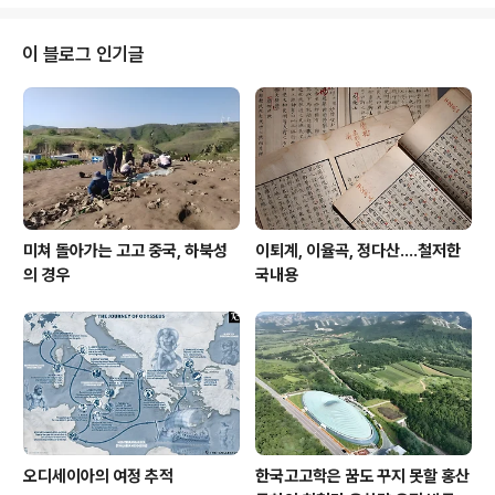
모르겠다. 암튼 졸라 유명한 데야. 그 바로 인근에 프레아피
투라는 데가 있는데 거기 복원사업을 우리 ODA로 하고 있
고, 한국문화재재단에서 수행 중이다. 기왕 가는 김에 들리
이 블로그 인기글
셔야지 않겠나?" "그래? 알았네" 문재인 대통령을 수행 중
인 지인이랑 주고받은 문자의 대략이다. 당시 동남아 3개
국 순방과 그 일환으로서의 캄보디아 방문에 따른 앙코르
와트 방문계획 국내 언론보도를 보면 "캄보디아측 요청에
의한 것"이라는 말이 빠지지 않..
미쳐 돌아가는 고고 중국, 하북성
이퇴계, 이율곡, 정다산....철저한
의 경우
국내용
오디세이아의 여정 추적
한국고고학은 꿈도 꾸지 못할 홍산