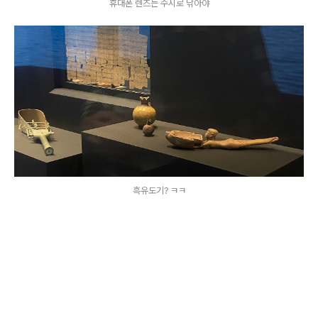
휴대폰 렌즈는 수시로 닦아야
흑유도기? ㅋㅋ