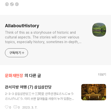
(새창열림)
로그 정보
AllaboutHistory
Think of this as a storyhouse of historic and
cultural aspects. The stories will cover various
topics, especially history, sometimes in-depth,
sometimes with a light touch. One constant
approach will be to resist any common sense or
구독하기
generalized viewpoint
더보기
문화재현장
의 다른 글
관서지방 여행 (7) 삼십삼칸당
글 내용
2-3-3 삼십삼칸당三十三間堂 산주산겐도さんじゅう
さんげんどう. 이리 쓰면 알아들을 사람이 누가 있겠는
가? 三十三間堂이라 삼십삼칸당이다. 이름으로 보아 33
0
0
2023. 3. 7.
칸 건물이라는 뜻이다. 이를 위해 무엇보다 칸이라는 개념