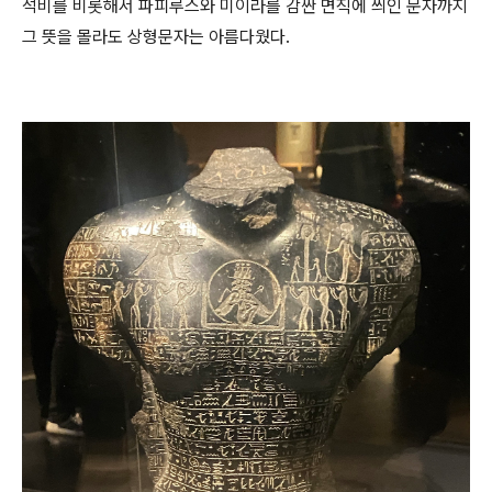
석비를 비롯해서 파피루스와 미이라를 감싼 면직에 씌인 문자까지
그 뜻을 몰라도 상형문자는 아름다웠다.