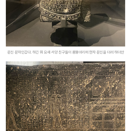
문신 문자인갑다. 하긴 뭐 요새 서양 친구들이 몸뚱아리에 한자 문신을 더러 하더만