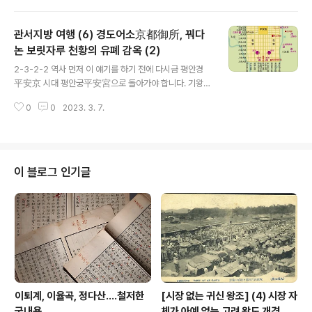
을 확인할 필요가 있다. 우선 칸이라는 말은 間으로, 건물
이 몇 칸이라고 할 때는 간이 아니라 칸으로 발음한다. 칸,
관서지방 여행 (6) 경도어소京都御所, 꿔다
글자 그대로 공간 space를 의미한다. 이 칸은 오직 동아시
아 목조건축에서만 해당한다. 그것도 건물 기둥을 기준으
논 보릿자루 천황의 유폐 감옥 (2)
글 내용
로 성립한다. 그 건물 기둥도 작은 기둥이 아니라 주기둥이
2-3-2-2 역사 먼저 이 얘기를 하기 전에 다시금 평안경
라 할 만한 것만을 대상으로 한다. 칸은 이런 主기둥과 다
平安京 시대 평안궁平安宮으로 돌아가야 합니다. 기왕이
른 주기둥 사이 숫자다. 어떤 건물이 몇 칸인가는 이 주기둥
면 현재의 경도어소京都御所가 함께 표시된 지도를 봐야
총 숫자에서 1를 빼면 된다. 다시 말해 주기둥이 10개면 9
0
0
2023. 3. 7.
합니다. 아래가 그것입니다. 오른쪽 상단에 현재의 어소가
칸이고, 5개면 4칸이다. 흔히 건..
있습니다. 현재의 경도어소와 평안경 시대 평안궁을 비교
해야 하는 까닭은 그것이 천황의 황궁 선후이기 때문입니
다. 다시 말해 일본이 경도京都로 천도한 이래 초반기 한동
안, 대략 600년 간 황궁은 저 평안궁이었다가 우리네 고려
이 블로그 인기글
시대 후기인 14세기에 접어들어 지금의 경도어소로 황궁
자리가 옮겨졌습니다. 천황이 상시로 거주하는 공간으로서
의 황궁 자리를 경도어소는 명치시대에 에도, 곧 지금의 동
경에 내주고 마는데, 이로써 본다면 경도어소가 황궁으로
기능한 기간은 대략 500년입니다. 따라서 황..
이퇴계, 이율곡, 정다산....철저한
[시장 없는 귀신 왕조] (4) 시장 자
국내용
체가 아예 없는 고려 왕도 개경