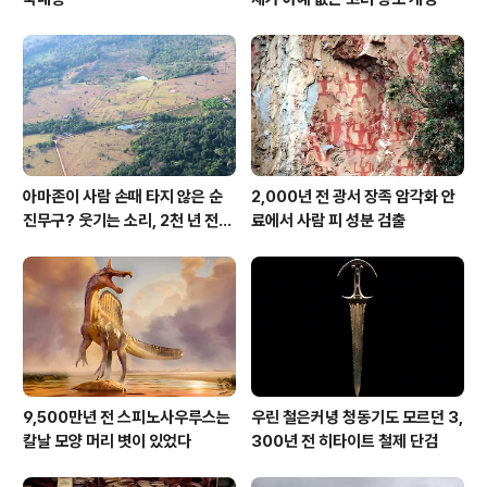
아마존이 사람 손때 타지 않은 순
2,000년 전 광서 장족 암각화 안
진무구? 웃기는 소리, 2천 년 전에
료에서 사람 피 성분 검출
이미 사람 바글바글
9,500만년 전 스피노사우루스는
우린 철은커녕 청동기도 모르던 3,
칼날 모양 머리 볏이 있었다
300년 전 히타이트 철제 단검