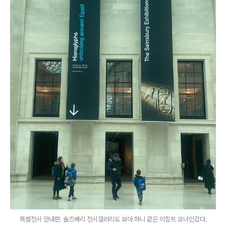
특별전시 안내판. 솔즈베리 전시갤러리도 보아 하니 같은 이집트 코너인갑다.