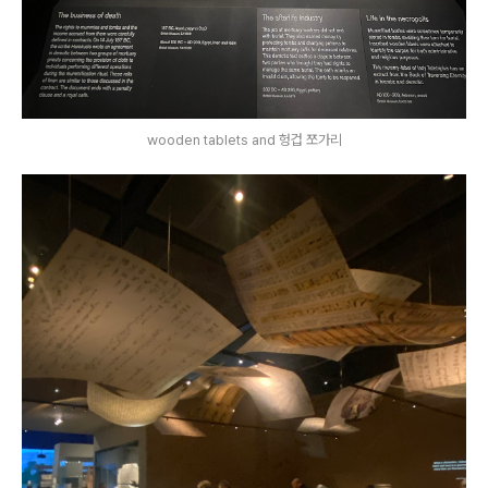
wooden tablets and 헝겁 쪼가리