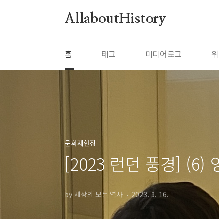
본문 바로가기
AllaboutHistory
홈
태그
미디어로그
위
문화재현장
[2023 런던 풍경] (6
by 세상의 모든 역사
2023. 3. 16.