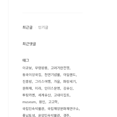
최근글
인기글
최근댓글
태그
이규보
무령왕릉
고려거란전쟁
동국이상국집
천연기념물
아일랜드
진흥왕
그리스여행
가을
화랑세기
문화재
미라
인더스문명
김유신
투탕카멘
세계유산
고대이집트
museum
용인
고고학
국립민속박물관
국립해양문화재연구소
풍납토성
온양민속박물관
경주