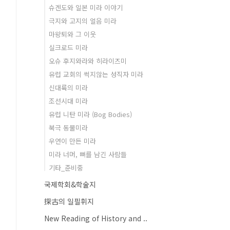
슈겐도와 일본 미라 이야기
극지와 고지의 얼음 미라
마왕퇴와 그 이웃
실크로드 미라
오슈 후지와라와 히라이즈미
유럽 교회의 썩지않는 성직자 미라
신대륙의 미라
조선시대 미라
유럽 니탄 미라 (Bog Bodies)
북극 동물미라
우연이 만든 미라
미라 너머, 뼈를 남긴 사람들
기타_준비중
국제학회&학술지
探古의 일필휘지
New Reading of History and ..