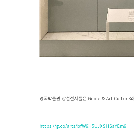
영국박물관 상설전시들은 Goole & Art Cultu
https://g.co/arts/bfW9H5UJXSHSaYEm9