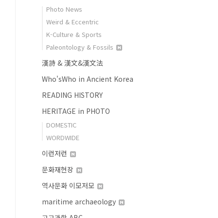
Photo News
Weird & Eccentric
K-Culture & Sports
Paleontology & Fossils
漢詩 & 漢文&漢文法
Who'sWho in Ancient Korea
READING HISTORY
HERITAGE in PHOTO
DOMESTIC
WORDWIDE
이런저런
문화재현장
역사문화 이모저모
maritime archaeology
고고과학 ABC