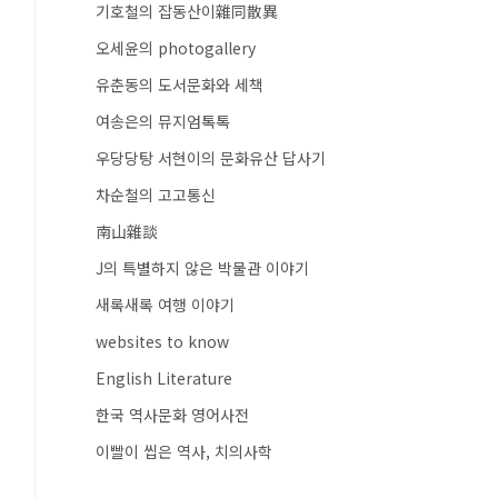
기호철의 잡동산이雜同散異
오세윤의 photogallery
유춘동의 도서문화와 세책
여송은의 뮤지엄톡톡
우당당탕 서현이의 문화유산 답사기
차순철의 고고통신
南山雜談
J의 특별하지 않은 박물관 이야기
새록새록 여행 이야기
websites to know
English Literature
한국 역사문화 영어사전
이빨이 씹은 역사, 치의사학