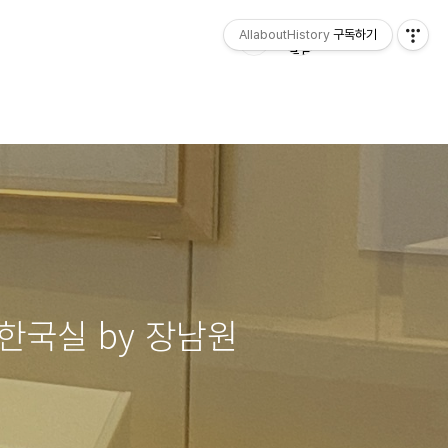
AllaboutHistory
구독하기
② 한국실 by 장남원