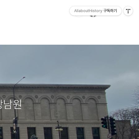
AllaboutHistory
구독하기
y 장남원