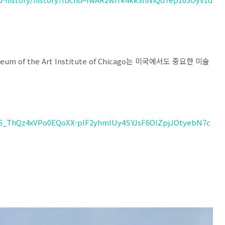
 Museum of the Art Institute of Chicago는 미국에서도 중요한 미술
tF5_ThQz4xVPo0EQoXX-pIF2yhmIUy4SYJsF6OlZpjJOtyebN7c