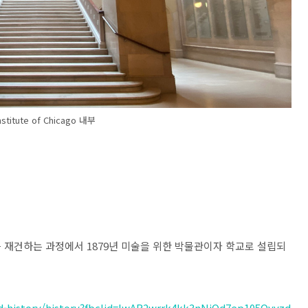
Institute of Chicago 내부
 재건하는 과정에서 1879년 미술을 위한 박물관이자 학교로 설립되
nd-history/history?fbclid=IwAR2wrrk4kk3nNiQd7ep105Oyvzd