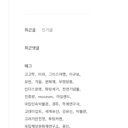
최근글
인기글
최근댓글
태그
고고학
미라
그리스여행
이규보
모란
가을
문화재
무령왕릉
인더스문명
화랑세기
천연기념물
진흥왕
museum
아일랜드
국립민속박물관
경주
학예연구사
고대이집트
세계유산
김유신
박물관
고려거란전쟁
투탕카멘
국립해양문화재연구소
용인