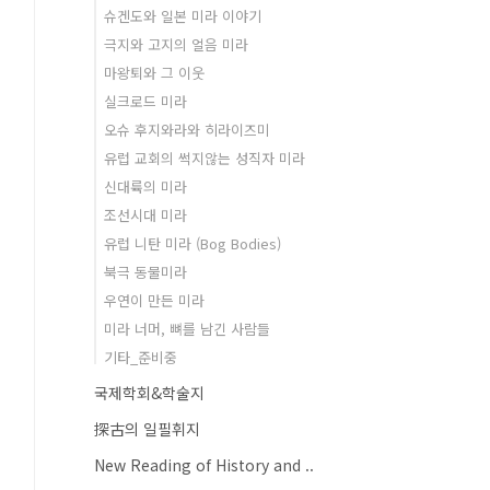
슈겐도와 일본 미라 이야기
극지와 고지의 얼음 미라
마왕퇴와 그 이웃
실크로드 미라
오슈 후지와라와 히라이즈미
유럽 교회의 썩지않는 성직자 미라
신대륙의 미라
조선시대 미라
유럽 니탄 미라 (Bog Bodies)
북극 동물미라
우연이 만든 미라
미라 너머, 뼈를 남긴 사람들
기타_준비중
국제학회&학술지
探古의 일필휘지
New Reading of History and ..