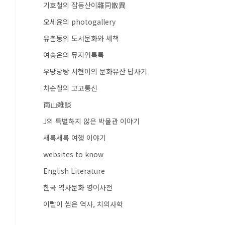
기호철의 잡동산이雜同散異
오세윤의 photogallery
유춘동의 도서문화와 세책
여송은의 뮤지엄톡톡
우당당탕 서현이의 문화유산 답사기
차순철의 고고통신
南山雜談
J의 특별하지 않은 박물관 이야기
새록새록 여행 이야기
websites to know
English Literature
한국 역사문화 영어사전
이빨이 씹은 역사, 치의사학