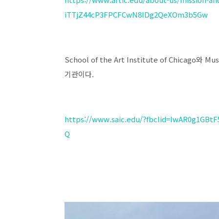
iTTjZ44cP3FPCFCwN8IDg2QeXOm3b5Gw
School of the Art Institute of Chicago와
기관이다.
https://www.saic.edu/?fbclid=IwAR0g1GB
Q