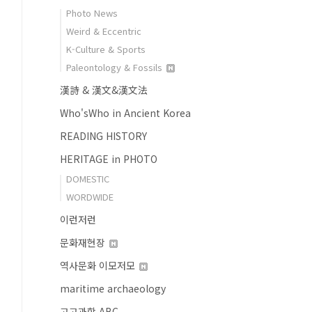
Photo News
Weird & Eccentric
K-Culture & Sports
Paleontology & Fossils
漢詩 & 漢文&漢文法
Who'sWho in Ancient Korea
READING HISTORY
HERITAGE in PHOTO
DOMESTIC
WORDWIDE
이런저런
문화재현장
역사문화 이모저모
maritime archaeology
고고과학 ABC