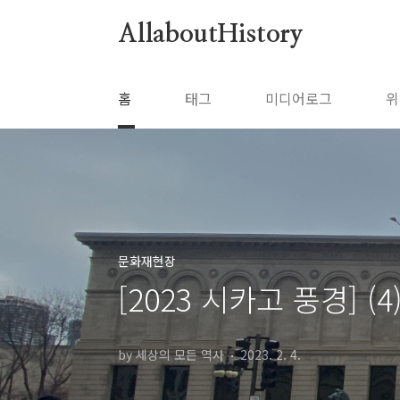
본문 바로가기
AllaboutHistory
홈
태그
미디어로그
위
문화재현장
[2023 시카고 풍경] (4) 
by 세상의 모든 역사
2023. 2. 4.