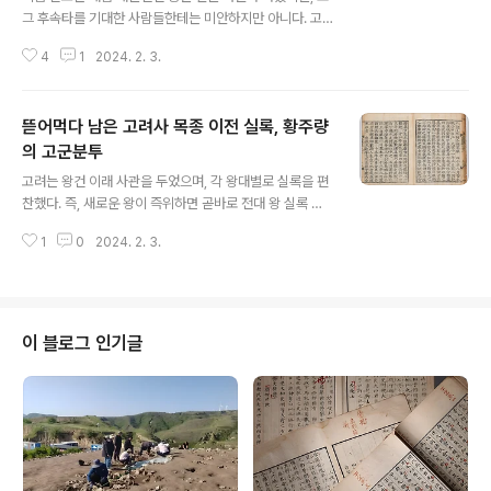
그 후속타를 기대한 사람들한테는 미안하지만 아니다. 고
려 중기 때 인물이다. 그는 이미 궁예 정권 시절 경사經史
4
1
2024. 2. 3.
에 통달했다 해서 출사해 원외랑員外郞을 거쳐 동궁기실
東宮記室까지 이르렀지만 궁예가 포악하게 변하자 머리
깎고 중이 되었다가 훗날 세상이 격변하고 왕건이 쿠데타
뜯어먹다 남은 고려사 목종 이전 실록, 황주량
로 고려를 건국하자 다시 나와 국가 기밀을 관장하게 된 박
유朴儒라는 사람 현손이다. 박씨 집안 직계 후손임에도 왕
의 고군분투
글 내용
씨 성을 쓴 까닭은 이미 저 박유가 하도 고려 왕조가 자리
고려는 왕건 이래 사관을 두었으며, 각 왕대별로 실록을 편
잡는 데 공이 크다 해서 그 할아버지 박유한테 아예 왕실 성
찬했다. 즉, 새로운 왕이 즉위하면 곧바로 전대 왕 실록 찬
인 왕씨를 하사해 왕유王儒로 창씨개명한 데 따른다. 고려
수에 착수해 왕대별 실록을 찬진해 나갔다. 하지만 고려사
사 왕유 열전에 부기된 왕자지王字之 열전에 의하면 그는
1
0
2024. 2. 3.
나 고려사절요를 통독하다 보면, 왕건 이래 제7대 목종穆
자字가 원장元長이고, 어릴 적 이름은 소중紹..
宗(재위 997~1009)까지 기록은 빈한하기 짝이 없어 뜯
어먹다 버린 다랑어 같다. 이리 된 까닭은 제2차 고려거란
전쟁에 개경이 함락당하면서 궁궐이 불타버리고 전대 실록
역시 모조리 소실된 까닭이라, 그런 흔적이 너무나 뚜렷해
이 블로그 인기글
서 목종 이전과 목종 이후 고려사는 질과 양 모두 비교가 되
지 않을 정도로 전기가 빈약하기 짝이 없다. 목종시대까지
실록을 흔히 7대실록이라 이름하니, 고유명사가 아니라 그
전 시대 통사를 통칭하는 것이다. 실록을 편찬하려면 그를
위한 임시기구라 출범하는데,..