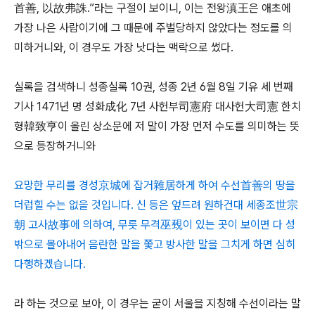
首善, 以故弗誅.”라는 구절이 보이니, 이는 전왕滇王은 애초에
가장 나은 사람이기에 그 때문에 주벌당하지 않았다는 정도를 의
미하거니와, 이 경우도 가장 낫다는 맥락으로 썼다.
실록을 검색하니 성종실록 10권, 성종 2년 6월 8일 기유 세 번째
기사 1471년 명 성화成化 7년 사헌부司憲府 대사헌大司憲 한치
형韓致亨이 올린 상소문에 저 말이 가장 먼저 수도를 의미하는 뜻
으로 등장하거니와
요망한 무리를 경성京城에 잡거雜居하게 하여 수선首善의 땅을
더럽힐 수는 없을 것입니다. 신 등은 엎드려 원하건대 세종조世宗
朝 고사故事에 의하여, 무릇 무격巫覡이 있는 곳이 보이면 다 성
밖으로 몰아내어 음란한 말을 쫓고 방사한 말을 그치게 하면 심히
다행하겠습니다.
라 하는 것으로 보아, 이 경우는 굳이 서울을 지칭해 수선이라는 말