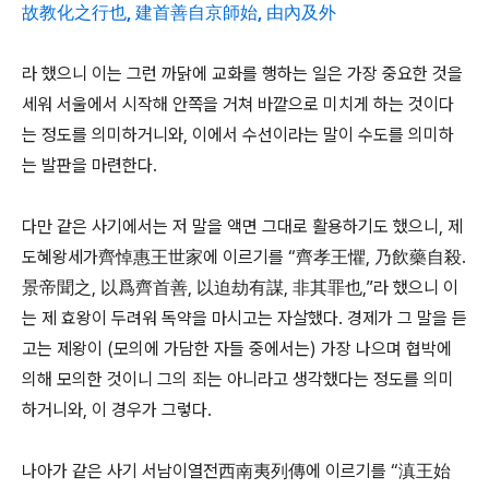
故教化之行也, 建首善自京師始, 由內及外
라 했으니 이는 그런 까닭에 교화를 행하는 일은 가장 중요한 것을
세워 서울에서 시작해 안쪽을 거쳐 바깥으로 미치게 하는 것이다
는 정도를 의미하거니와, 이에서 수선이라는 말이 수도를 의미하
는 발판을 마련한다.
다만 같은 사기에서는 저 말을 액면 그대로 활용하기도 했으니, 제
도혜왕세가齊悼惠王世家에 이르기를 “齊孝王懼, 乃飲藥自殺.
景帝聞之, 以爲齊首善, 以迫劫有謀, 非其罪也,”라 했으니 이
는 제 효왕이 두려워 독약을 마시고는 자살했다. 경제가 그 말을 듣
고는 제왕이 (모의에 가담한 자들 중에서는) 가장 나으며 협박에
의해 모의한 것이니 그의 죄는 아니라고 생각했다는 정도를 의미
하거니와, 이 경우가 그렇다.
나아가 같은 사기 서남이열전西南夷列傳에 이르기를 “滇王始