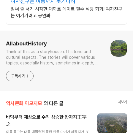
여자친구는 여름까지 못기다려
벌써 줄 서기 시작한 대학로 데이트 필수 식당 희희! 여자친구
는 여기가려고 공연봐
로그 정보
AllaboutHistory
Think of this as a storyhouse of historic and
cultural aspects. The stories will cover various
topics, especially history, sometimes in-depth,
sometimes with a light touch. One constant
approach will be to resist any common sense or
구독하기
generalized viewpoint
더보기
역사문화 이모저모
의 다른 글
바닥부터 재상으로 수직 상승한 왕자지王字
之
글 내용
이름 듣고는 대뜸 대물열전 등판 인물 아닌가 하겠지만, 또