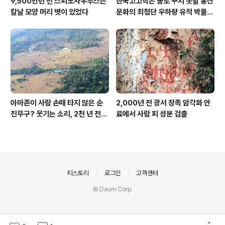
9,500만년 전 스피노사우루스는
한국고고학은 꿈도 꾸지 못할 홍산
칼날 모양 머리 볏이 있었다
문화의 최첨단 우하량 유적 박물관
[신화통신]
아마존이 사람 손때 타지 않은 순
2,000년 전 광서 장족 암각화 안
진무구? 웃기는 소리, 2천 년 전에
료에서 사람 피 성분 검출
이미 사람 바글바글
의안내
티스토리
로그인
고객센터
© Daum Corp.