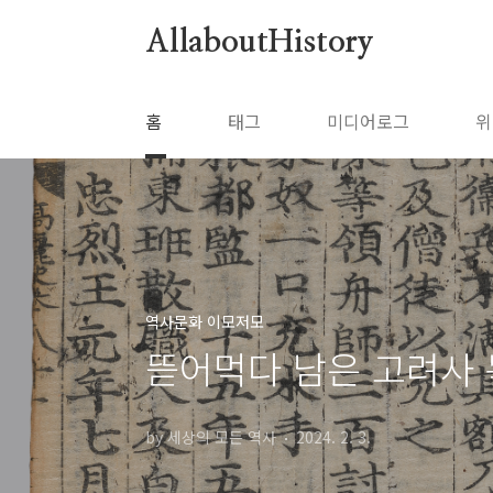
본문 바로가기
AllaboutHistory
홈
태그
미디어로그
위
역사문화 이모저모
뜯어먹다 남은 고려사 
by 세상의 모든 역사
2024. 2. 3.