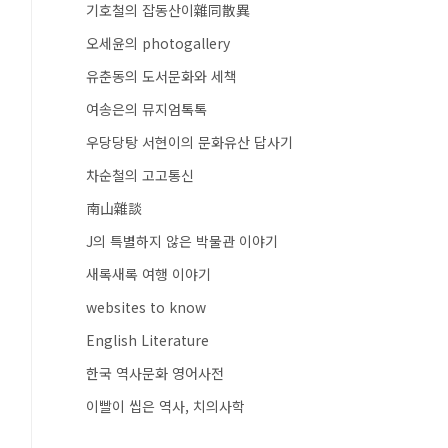
기호철의 잡동산이雜同散異
오세윤의 photogallery
유춘동의 도서문화와 세책
여송은의 뮤지엄톡톡
우당당탕 서현이의 문화유산 답사기
차순철의 고고통신
南山雜談
J의 특별하지 않은 박물관 이야기
새록새록 여행 이야기
websites to know
English Literature
한국 역사문화 영어사전
이빨이 씹은 역사, 치의사학