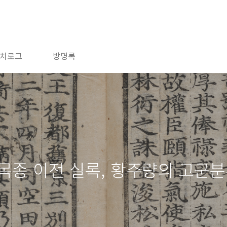
치로그
방명록
목종 이전 실록, 황주량의 고군