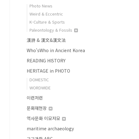
Photo News
Weird & Eccentric
K-Culture & Sports
Paleontology & Fossils
漢詩 & 漢文&漢文法
Who'sWho in Ancient Korea
READING HISTORY
HERITAGE in PHOTO
DOMESTIC
WORDWIDE
이런저런
문화재현장
역사문화 이모저모
maritime archaeology
고고과학 ABC