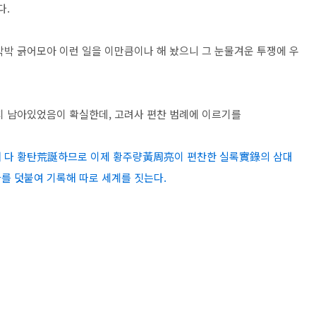
다.
박박 긁어모아 이런 일을 이만큼이나 해 놨으니 그 눈물겨운 투쟁에 우
지 남아있었음이 확실한데, 고려사 편찬 범례에 이르기를
개 다 황탄荒誕하므로 이제 황주량黃周亮이 편찬한 실록實錄의 삼대
를 덧붙여 기록해 따로 세계를 짓는다.