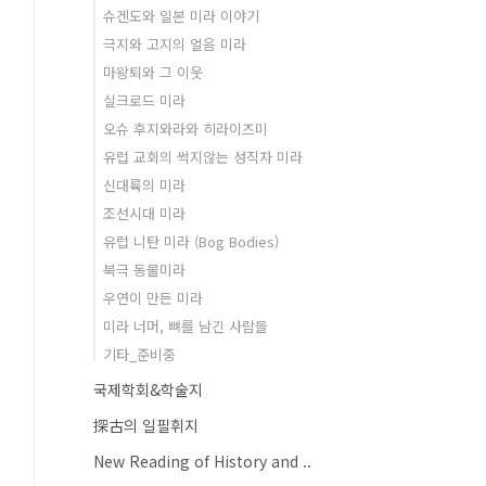
슈겐도와 일본 미라 이야기
극지와 고지의 얼음 미라
마왕퇴와 그 이웃
실크로드 미라
오슈 후지와라와 히라이즈미
유럽 교회의 썩지않는 성직자 미라
신대륙의 미라
조선시대 미라
유럽 니탄 미라 (Bog Bodies)
북극 동물미라
우연이 만든 미라
미라 너머, 뼈를 남긴 사람들
기타_준비중
국제학회&학술지
探古의 일필휘지
New Reading of History and ..