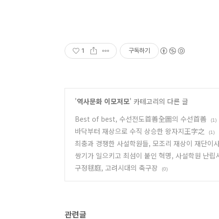
1
구독하기
'
역사문화 이모저모
' 카테고리의 다른 글
Best of best, 수선전도首善全圖의 수선首善
(1)
바닥부터 재상으로 수직 상승한 왕자지王字之
(1)
최충과 경쟁한 사설학원들, 모조리 재상이 재단이
쌍기가 일으키고 최섬이 붙인 혁명, 사설학원 난립
구정毬庭, 고려시대의 축구장
(0)
관련글