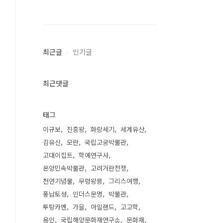
최근글
인기글
최근댓글
태그
이규보
진흥왕
화랑세기
세계유산
김유신
모란
국립고궁박물관
고대이집트
학예연구사
온양민속박물관
고려거란전쟁
천연기념물
무령왕릉
그리스여행
풍납토성
인더스문명
박물관
투탕카멘
가을
아일랜드
고고학
용인
국립해양문화재연구소
문화재