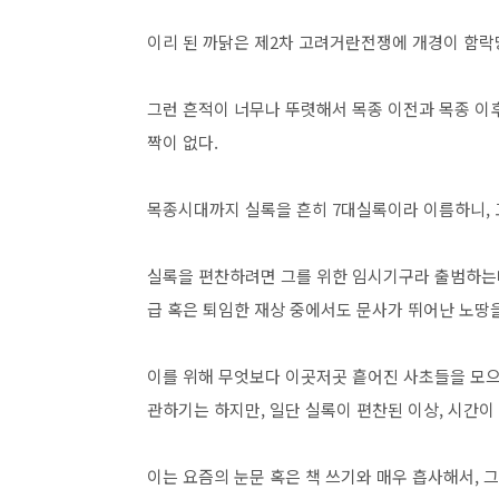
이리 된 까닭은 제2차 고려거란전쟁에 개경이 함락
그런 흔적이 너무나 뚜렷해서 목종 이전과 목종 이
짝이 없다.
목종시대까지 실록을 흔히 7대실록이라 이름하니, 
실록을 편찬하려면 그를 위한 임시기구라 출범하는
급 혹은 퇴임한 재상 중에서도 문사가 뛰어난 노땅을
이를 위해 무엇보다 이곳저곳 흩어진 사초들을 모으게
관하기는 하지만, 일단 실록이 편찬된 이상, 시간
이는 요즘의 눈문 혹은 책 쓰기와 매우 흡사해서, 