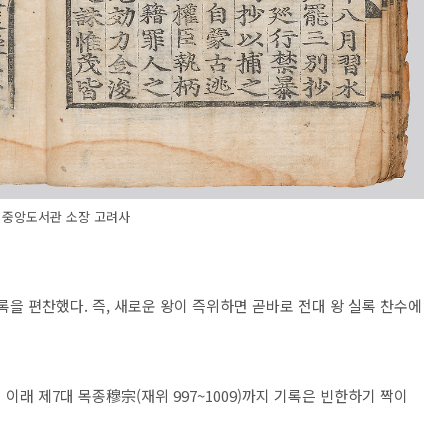
중앙도서관 소장 고려사
록을 편찬했다. 즉, 새로운 왕이 즉위하면 곧바로 전대 왕 실록 찬수에
이래 제7대 목종穆宗(재위 997~1009)까지 기록은 빈한하기 짝이