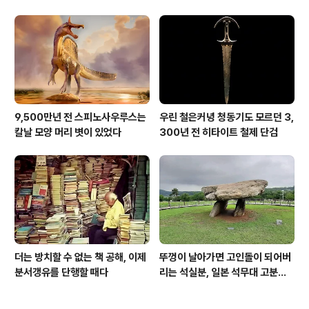
[신화통신]
9,500만년 전 스피노사우루스는
우린 철은커녕 청동기도 모르던 3,
칼날 모양 머리 볏이 있었다
300년 전 히타이트 철제 단검
더는 방치할 수 없는 책 공해, 이제
뚜껑이 날아가면 고인돌이 되어버
분서갱유를 단행할 때다
리는 석실분, 일본 석무대 고분의
경우