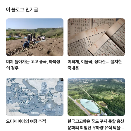
비욘세 모나리자 앞에서 가슴 절반을 내어놓은 비욘세 노
래 제목이 apes**t인 까닭은 본래 철자대로 다 써주면, 욕
이 블로그 인기글
설이라 해서 자체 검열에 걸리는 까닭이다. apes**t 에입
쉿은 화딱지가 난 상태를 의미하는 형용사라, 저 말이 곱게
고상하게 쓰일 리 만 historylibrary.net 저런 화보가 왜
논란이 되는지 알다가도 모르겠다. 접때는 침대로 논란이
되더니만, 그..
미쳐 돌아가는 고고 중국, 하북성
이퇴계, 이율곡, 정다산....철저한
의 경우
국내용
오디세이아의 여정 추적
한국고고학은 꿈도 꾸지 못할 홍산
문화의 최첨단 우하량 유적 박물관