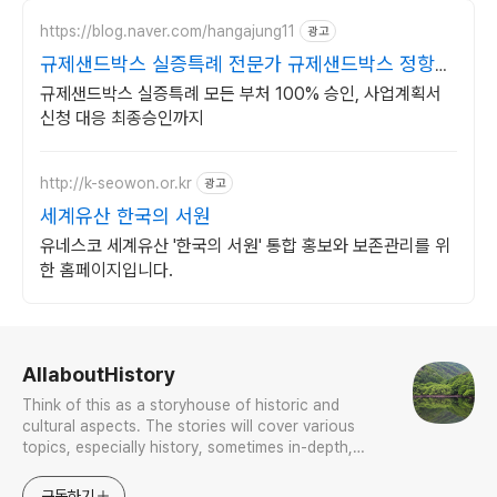
https://blog.naver.com/hangajung11
광고
규제샌드박스 실증특례 전문가 규제샌드박스 정항아
행정사
규제샌드박스 실증특례 모든 부처 100% 승인, 사업계획서
신청 대응 최종승인까지
http://k-seowon.or.kr
광고
세계유산 한국의 서원
유네스코 세계유산 '한국의 서원' 통합 홍보와 보존관리를 위
한 홈페이지입니다.
로그 정보
AllaboutHistory
Think of this as a storyhouse of historic and
cultural aspects. The stories will cover various
topics, especially history, sometimes in-depth,
sometimes with a light touch. One constant
approach will be to resist any common sense or
구독하기