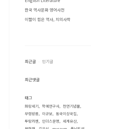
English Literature
한국 역사문화 영어사전
이빨이 씹은 역사, 치의사학
최근글
인기글
최근댓글
태그
화랑세기
학예연구사
천연기념물
무령왕릉
이규보
동국이상국집
투탕카멘
인더스문명
세계유산
문화재
김유신
museum
풍납토성