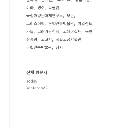
미라
경주
박물관
국립해양문화재연구소
모란
그리스여행
온양민속박물관
아일랜드
가을
고려거란전쟁
고대이집트
용인
진흥왕
고고학
국립고궁박물관
국립민속박물관
당시
전체 방문자
Today :
Yesterday :