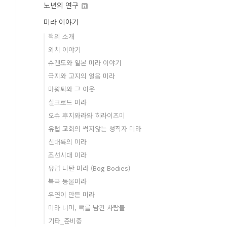
노년의 연구
미라 이야기
책의 소개
외치 이야기
슈겐도와 일본 미라 이야기
극지와 고지의 얼음 미라
마왕퇴와 그 이웃
실크로드 미라
오슈 후지와라와 히라이즈미
유럽 교회의 썩지않는 성직자 미라
신대륙의 미라
조선시대 미라
유럽 니탄 미라 (Bog Bodies)
북극 동물미라
우연이 만든 미라
미라 너머, 뼈를 남긴 사람들
기타_준비중