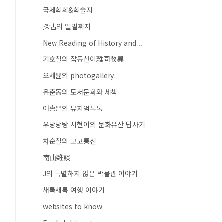
국제학회&학술지
探古의 일필휘지
New Reading of History and ..
기호철의 잡동산이雜同散異
오세윤의 photogallery
유춘동의 도서문화와 세책
여송은의 뮤지엄톡톡
우당당탕 서현이의 문화유산 답사기
차순철의 고고통신
南山雜談
J의 특별하지 않은 박물관 이야기
새록새록 여행 이야기
websites to know