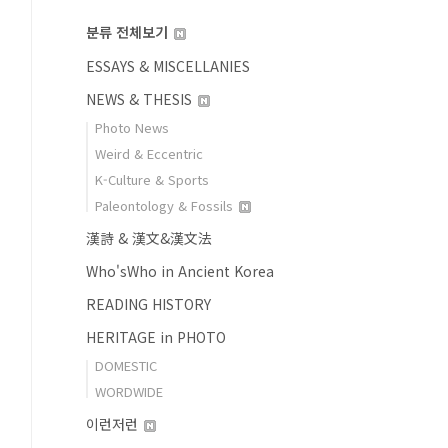
분류 전체보기
ESSAYS & MISCELLANIES
NEWS & THESIS
Photo News
Weird & Eccentric
K-Culture & Sports
Paleontology & Fossils
漢詩 & 漢文&漢文法
Who'sWho in Ancient Korea
READING HISTORY
HERITAGE in PHOTO
DOMESTIC
WORDWIDE
이런저런