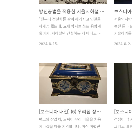
방진공법을 적용한 서울지하철 1호선 남대문 공사
보스니아
"전부다 전철화를 같이 해가지고 연결을
서울역사박
하게끔 했는데, 요새 학자들 쓰는 융합계
류전 를 나
획이지. 지하철만 건설하는 게 아니고 기
기술하기를 
존 철도를 전철화랑 같이 한다는 거죠. 그
싼 진통 속
2024. 8. 15.
2024. 8. 2.
때 양 시장이 안 오셨으면 도저히 일체를
는 현대사 
못 만들고 도시교통 문제가 해결 불가능
나 어린 시
한 상태에요. 서울시 도시계획은 원래 좁
루는 참으로
은 장소여서 1,000만을 포용하기에는 도
라고 했으니
시계획적으로 결함이 많은 거에요. 지하
는 우리더
철 노선만 가지고 해결할 수 없는 교통에
강요 혹은 
철도를 갖다가 보완한 거지... 지하철이
는 전시가 
안 만들어졌으면 서울시 도시계획은 빵점
한들 파시즘
이에요." 김명년 (전 지하철건설본부장)
런데도 몹시
[보스니아 내전] (6) 우리집 정원의 보석함
땅 위도 땅밑도 제대로, 탈 없이 1971년 4
면서 나는 
월 12일 시청 앞 광장, 수많은 인파 속에
한 자리에 
탱크와 장갑차, 트럭이 우리 마을을 처음
전쟁이 막 
서 착공식을 개최하며 지하철 공사의 시
를 클릭하면
지나갔을 때를 기억합니다. 아직 어렸던
그리고 내 