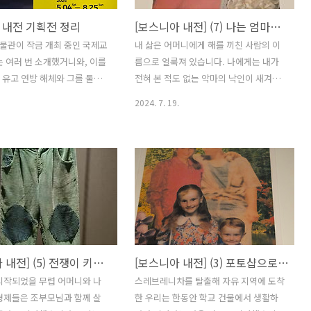
 내전 기획전 정리
[보스니아 내전] (7) 나는 엄마의 자식이다
물관이 작금 개최 중인 국제교
내 삶은 어머니에게 해를 끼친 사람의 이
는 여러 번 소개했거니와, 이를
름으로 얼룩져 있습니다. 나에게는 내가
유고 연방 해체와 그를 둘러
전혀 본 적도 없는 악마의 낙인이 새겨졌
에서 터진 보스니아 내전이라
고, 이제는 그가 누구인지도 알고 싶지 않
2024. 7. 19.
대참사를 그 무렵에 태어나거
습니다. 나는 잘못한 것이 없지만 세상으
절을 보낸 사람들 시각에서 다
로부터 손가락질 당해야 했습니다. 나는
 가슴 아프고 먹먹한 전시다.
치욕의 짐을 짊어지고 살았지만, 아직도
, 그러면서 무엇보다 이 전시
내 출생이 왜 그렇게 수치스러운 것인지
러 분노하거나 울어달라 하거나
잘 모르겠습니다. 나는 거울 앞에서 자신
윽박하지 않는다. 강요 윽박하
들을 비춰볼 용기조차 없는 세상 사람들
그 구호가 제아무리 정당하다
이 지운 짐을 짊어지고 살아야만 했습니
 선전과 무에 다르겠는가? 그
다. 내가 태어나기 전에 누군가의 악마 같
도 아프다.고 평했으니, 그러
은 행위로 인해 나는 ‘누군가의 새끼’라는
[보스니아 내전] (5) 전쟁이 키운 바지
[보스니아 내전] (3) 포토샵으로 그려넣은 아빠
이를 장기 연재했다. 그것들을
꼬리표를 달고 살아야만 했습니다. 나는
갈무리한다. 관련 기사는 아래
악마의 자식이 아니라 어머니의 자식입니
시작되었을 무렵 어머니와 나
스레브레니차를 탈출해 자유 지역에 도착
 된다. 가슴 먹먹한 보스니
다. 나는 증오의 자식이 아니라 어머니와
형제들은 조부모님과 함께 살
한 우리는 한동안 학교 건물에서 생활하