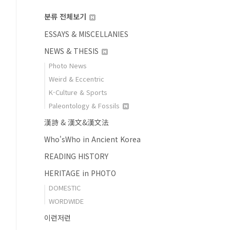
분류 전체보기
ESSAYS & MISCELLANIES
NEWS & THESIS
Photo News
Weird & Eccentric
K-Culture & Sports
Paleontology & Fossils
漢詩 & 漢文&漢文法
Who'sWho in Ancient Korea
READING HISTORY
HERITAGE in PHOTO
DOMESTIC
WORDWIDE
이런저런