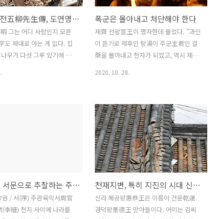
오류선생전五柳先生傳, 도연명이 읊은 자서전
폭군은 몰아내고 처단해야 한다
明 그는 어디 사람인지 모른
제齊 선왕宣王이 맹자한데 물었다. "과인
자字도 제대로 아는 게 없다. 집
이 듣기로 제후인 탕湯이 주군主君인 걸
나무가 다섯 그루 있기에 오
桀을 몰아내고 천자가 되었고, 역시 제후
先生이라고 호號했다. 조용
였던 무왕武王이 주군 주紂를 쳐내고 천
.
2020. 10. 28.
 적었고, 영예와 이익을 탐내
자가 되었다 하는데 이런 일이 있습니
 책 읽기를 좋아했지만 너무 깊
까?" 맹자가 말했다. "전해오는 기록에 그
 하진 않았다. 어쩌다 마음에
런 이야기가 있습니다." 왕이 말했다. "그
 나오면 밥 먹기를 잊을 만큼
네들 걸과 주가 폭군이었다고는 하지만
술을 좋아하는 성향이 있지만
신하된 자로서 제 임금을 시해한 것이 도
 자주 마시진 못했다. 그의 이
리에 맞는 일이겠습니까?" 맹자가 말했
 친구가 알아 간혹 술자리를
다. "인仁을 해치는 자를 적賊이라 하고,
대해주곤 했다. 가서 술을 마
의義를 해치는 자를 잔殘이라 하며, 잔적
 취하고야 말리라 해서 준비
지인殘賊之人을 단지 그놈이라고들 하
이색李穡 서문으로 추찰하는 주관육익周官六翼
천재지변, 특히 지진의 시대 신라 혜공왕 시절
은 다 마시고는 취해서 돌아왔
니, 무왕께서 그 주라는 놈을 처형하셨다
면 가고 오면 와서, 미련을 둔
는 말은 들었어도 임금을 시해하였다는
7권 / 서(序) 주관육익서周官
신라 혜공왕惠恭王은 이름이 건운乾運.
. 집은 온통 휑뎅그렁해 바람
말은 들어 본 바 없습니다." (2016. 10.
(李穡) 천지 사이에 나라를
경덕왕景德王 맏아들이다. 어미는 김씨