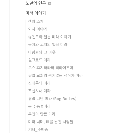
노년의 연구
미라 이야기
책의 소개
외치 이야기
슈겐도와 일본 미라 이야기
극지와 고지의 얼음 미라
마왕퇴와 그 이웃
실크로드 미라
오슈 후지와라와 히라이즈미
유럽 교회의 썩지않는 성직자 미라
신대륙의 미라
조선시대 미라
유럽 니탄 미라 (Bog Bodies)
북극 동물미라
우연이 만든 미라
미라 너머, 뼈를 남긴 사람들
기타_준비중