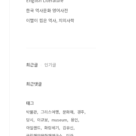
English Literature
한국 역사문화 영어사전
이빨이 씹은 역사, 치의사학
최근글
인기글
최근댓글
태그
박물관
그리스여행
문화재
경주
당시
이규보
museum
용인
아일랜드
화랑세기
김유신
국립해양문화재연구소
미라