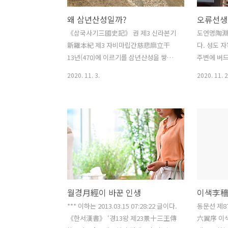
왜 삼년산성일까?
《삼국사기三國史記》 권 제3 신라본기
도연명陶淵
新羅本紀 제3 자비마립간慈悲麻立干
다. 성도 
13년(470)에 이르기를 삼년산성을 쌓았
주변에 버드
다[築三年山城] 고 했거니와, 이에는 다
류선생五柳
2020. 11. 3.
2020. 11. 2
음과 같은 자체 부연 설명이 있으니 삼년
하고 말수가
이라는 말은 이 공사를 시작해 마치기까
지 않았다.
지 3년이 걸렸으므로, 그리 이름한 것이다
이 파고들려
[三年者, 自興役始終三年訖功, 故名之]
맞는 내용이
묻는다. 이와 같은 삼년산성 축성 내력과
기뻐했다. 
그에 따른 명명법은 왜 기록에 남았을까?
집이 가난해
의문을 품어봤어야 답을 하든가 말든가
러한 사정을
하지, 아무도 묻지 않았으므로, 문제의식
차리서는 초
도 없고, 그에서 빼낼 만한 것이라고는 매
시면 반드시
월경月經이 바꾼 인생
양 하는 말이 "신라가 소백산맥을 넘어 서
해 놓은 것
북방으로 진출하는 데 있어 중요한 거점
다. 어딜 가
*** 이하는 2013.03.15 07:28:22 글이다.
동문선 제8
성으로 기능하였다." 와 같은 언급에서 단
적이 없었다
《한서漢書》 ‘경13왕 제23景十三王傳
六翼序 이색