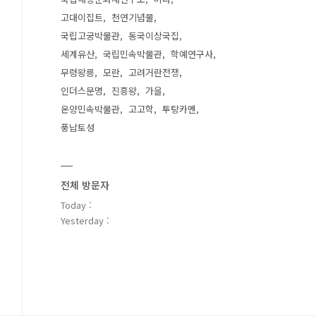
고대이집트
천연기념물
국립고궁박물관
동국이상국집
세계유산
국립민속박물관
학예연구사
무령왕릉
모란
고려거란전쟁
인더스문명
진흥왕
가을
온양민속박물관
고고학
투탕카멘
풍납토성
전체 방문자
Today :
Yesterday :