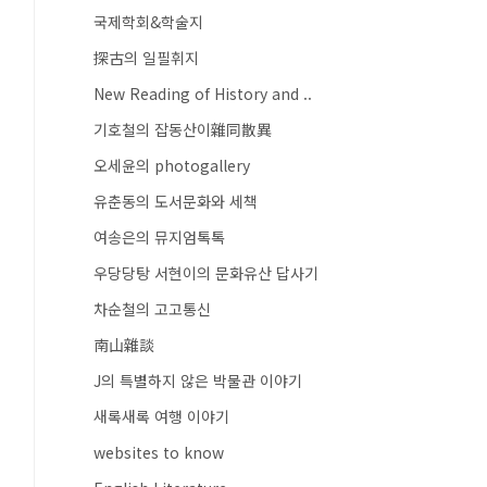
국제학회&학술지
探古의 일필휘지
New Reading of History and ..
기호철의 잡동산이雜同散異
오세윤의 photogallery
유춘동의 도서문화와 세책
여송은의 뮤지엄톡톡
우당당탕 서현이의 문화유산 답사기
차순철의 고고통신
南山雜談
J의 특별하지 않은 박물관 이야기
새록새록 여행 이야기
websites to know