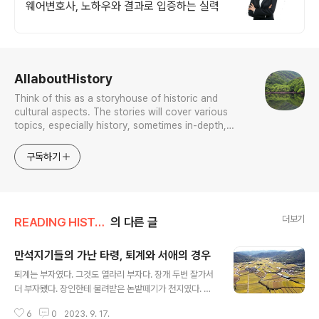
웨어변호사, 노하우와 결과로 입증하는 실력
로그 정보
AllaboutHistory
Think of this as a storyhouse of historic and
cultural aspects. The stories will cover various
topics, especially history, sometimes in-depth,
sometimes with a light touch. One constant
approach will be to resist any common sense or
구독하기
generalized viewpoint
더보기
READING HISTORY
의 다른 글
만석지기들의 가난 타령, 퇴계와 서애의 경우
글 내용
퇴계는 부자였다. 그것도 열라리 부자다. 장개 두번 잘가서
더 부자됐다. 장인한테 물려받은 논밭떼기가 천지였다. 한
데도 틈만 나면 "나는 묵을 게 없어 가난하다"는 타령을 늘
6
0
2023. 9. 17.
어놨다. 서애 류성룡. 하회마을 건너편 옥연정사. 간판 보면