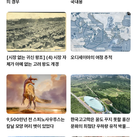
의 경우
국내용
[시장 없는 귀신 왕조] (4) 시장 자
오디세이아의 여정 추적
체가 아예 없는 고려 왕도 개경
9,500만년 전 스피노사우루스는
한국고고학은 꿈도 꾸지 못할 홍산
칼날 모양 머리 볏이 있었다
문화의 최첨단 우하량 유적 박물관
[신화통신]