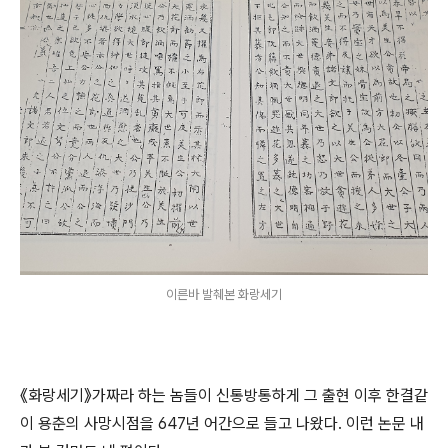
이른바 발췌본 화랑세기
《화랑세기》가짜라 하는 놈들이 신통방통하게 그 출현 이후 한결같
이 용춘의 사망시점을 647년 어간으로 들고 나왔다. 이런 논문 내