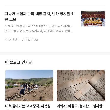
영의정인가 퇴임하고 난 서애가 짓다가 돈이 없어 중단했
다가 어느 중의 도움을 빌려 완공했다고 한다. 서애가 가난
지방관 부임과 가족 대동 금지, 반란 방지를 위
했다니? 그래서 건물채 하나 짓다가 중단했다니? 새빨간
거짓말이다. 한데 왜 이들은 틈만 나면 나는 가난하다고 들
한 고육
글 내용
먹였는가? 나는 그 이유가 현금 유동성이라고 본다. 퇴계
요새 중앙정부 관리로 지역에 부임하는 관리들과 관련한
서애 시대만 조선시대는 화폐경제가 아니었다. 금융경제가
별도 규정이 없지는 않겠거니와, 다만 내가 이쪽에 관심이
아니었다. 물물교환시대다. 문집 봐라. 물건 사고 팔 때 화
유달리 없고 내가 그쪽 출신이 아닌 까닭에 더 생소할 수밖
폐 이용한 일 없다. 전부가 쌀 콩 몇 되 주고 생선 사오고 하
2
0
2023. 8. 23.
에 없으니 그럼에도 기관장한테 보통 이용권이 주어지는
는 일이다. 그 시절..
이른바 관사官舍라는 것에 대해서는 어떤 사용가이드라인
이 있는지는 못내 궁금하기는 하다. (역사학에서 흔히 말하
는 소유권과 수조권, 이용권 등등은 별게 아니다. 이런 관사
이용권을 생각하면 의외로 쉬운 것을 의외로 지질이도 어
이 블로그 인기글
렵게 설명한다.) 이 경우 상식으로 보면 심대한 문제가 발생
하는데 예컨데 처자식 혹은 부모 혹은 장인 장모가 들어가
함께 거주하지 마란 보장도 없다. 이런 데 대한 제한이 분명
있어야 한다고 본다. 왜냐면 국가가 해당 관리한테 배당한
것은 그 관사 사용권이며, 또 그..
미쳐 돌아가는 고고 중국, 하북성
이퇴계, 이율곡, 정다산....철저한