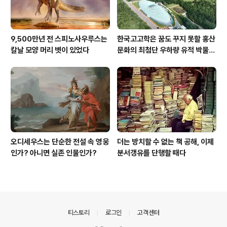
9,500만년 전 스피노사우루스는
한국고고학은 꿈도 꾸지 못할 홍산
칼날 모양 머리 볏이 있었다
문화의 최첨단 우하량 유적 박물관
[신화통신]
오디세우스는 단순한 전설 속 영웅
더는 방치할 수 없는 책 공해, 이제
인가? 아니면 실존 인물인가?
분서갱유를 단행할 때다
의안내
티스토리
로그인
고객센터