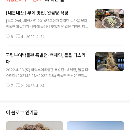
[내돈내산] 부여 맛집, 왕곰탕 식당
글 내용
[광고 아님, 내돈내산] 2016년도인가 쌀쌀한 늦가을 부여
박물관에 갔다가 시장에 들러서 맛있게 먹었던 기억에 다
시 갔습니다. 오~~~!! 역시… 엄지척!!! 수육은 참 야들야들
8
4
2022. 4. 24.
하고, 곰탕은 사진에 없지만 저 뻘건 부추을 넣어 숨죽여 먹
으면 간도 딱 맞고 아주 감칠맛이 납니다 막걸리…! 빠질 수
없지요. 하지만 저는 운전 때문에 패스…ㅠㅠ 먹느라 사진
국립부여박물관 특별전-백제인, 돌을 다스리
이 몇 장 없군요. 이런…!!! ㅋㅋㅋㅋ 아니 그런데 사진에는
없는데, 아삭이 고추가 정말 달고 맛있었습니다. 다들 한 입
다
글 내용
먹고 오잉??!! 했더랬죠. 다음에 개인적으로 간다면 양수육
2022.4.23.(토) 국립부여박물관 특별전 : 백제인, 돌을 다
을 시켜서 먹어 보고 싶습니다. 야들야들고들고들 맛있을
스리다 (2021.12.21.~2022.5.8.) 박물관 관람은 언제든
것 같아요. 아, 침고여….🤤🤤 왕곰탕집 식당은 중앙시장
즐겁습니다. 국립부여박물관도 참 오랜만에 방문했는데요,
안에 있습니다. 주차하기가 애매해서 저는 부소산성 주차
7
2
2022. 4. 24.
작년(2021년) 정말 딱 이맘때쯤 부산댁과 방문했었죠. 그
장에 주차 ..
때는 '산수문전' 특별전시가 진행 중이었죠. 오...! 메인 포스
터 주인공은 '예산 화전시 석조사면불상'이군요. 2019년
도인가 예산 답사를 하면서 이 석불을 봤었는데요, 사면 모
두 부처님 얼굴이 없어서 충격을 받았었던 기억이 있습니
이 블로그 인기글
다. 광배며, 옷주름이며 저 수려한 조각기법에 얼굴까지 있
었다면 얼마나 더 멋있었을까요?! 전시 설명은 국립부여박
물관 홈페이지에 나와있는 설명글로 대신하겠습니다. •••