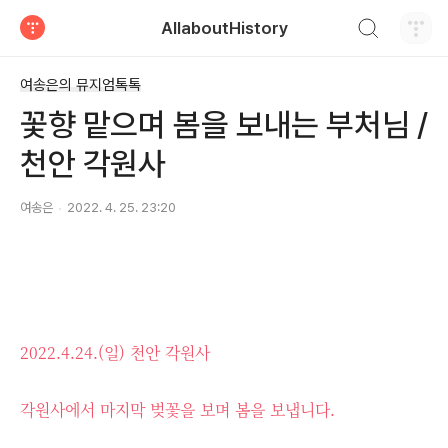
검색하기
AllaboutHistory
티스토리
여송은의 뮤지엄톡톡
꽃향 맡으며 봄을 보내는 부처님 /
천안 각원사
여송은
2022. 4. 25. 23:20
2022.4.24.(일) 천안 각원사
각원사에서 마지막 벚꽃을 보며 봄을 보냅니다.