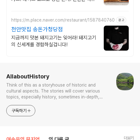
산 한돈으로 주문과 동시에 조리가 시작됩니
다.
https://m.place.naver.com/restaurant/1587840760
광고
천안맛집 송돈가청당점
지금까지 맛본 돼지고기는 잊어라! 돼지고기
의 신세계를 경험하실겁니다!
로그 정보
AllaboutHistory
Think of this as a storyhouse of historic and
cultural aspects. The stories will cover various
topics, especially history, sometimes in-depth,
sometimes with a light touch. One constant
approach will be to resist any common sense or
구독하기
generalized viewpoint
더보기
여송은의 뮤지엄톡톡
의 다른 글