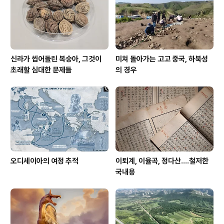
중략••• 백제권역에서는 보령 납석과 익산 황등석과 같이
품..
신라가 씹어돌린 복숭아, 그것이
미쳐 돌아가는 고고 중국, 하북성
초래할 심대한 문제들
의 경우
오디세이아의 여정 추적
이퇴계, 이율곡, 정다산....철저한
국내용