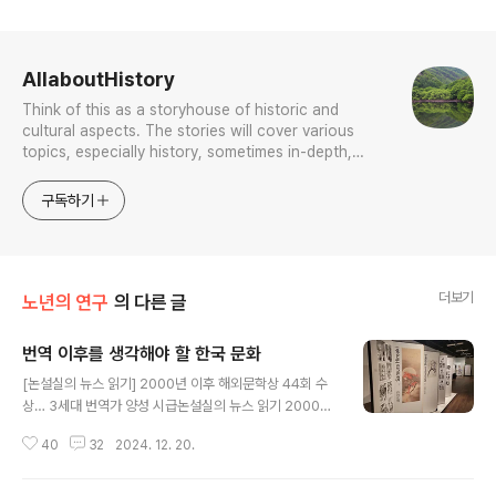
로그 정보
AllaboutHistory
Think of this as a storyhouse of historic and
cultural aspects. The stories will cover various
topics, especially history, sometimes in-depth,
sometimes with a light touch. One constant
approach will be to resist any common sense or
구독하기
generalized viewpoint
더보기
노년의 연구
의 다른 글
번역 이후를 생각해야 할 한국 문화
글 내용
[논설실의 뉴스 읽기] 2000년 이후 해외문학상 44회 수
상… 3세대 번역가 양성 시급논설실의 뉴스 읽기 2000년
이후 해외문학상 44회 수상 3세대 번역가 양성 시급 곽효
40
32
2024. 12. 20.
환 前 번역원장이 말하는 노벨상 이후 한국문학 세계화w
ww.chosun.com 이런 작업이 큰 의미가 있다는 것은 부
정할 필요가 없다.누가 뭐래도 최근의 노벨상 쾌거에는 번