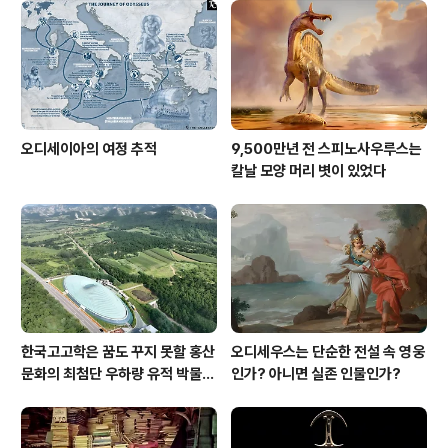
오디세이아의 여정 추적
9,500만년 전 스피노사우루스는
칼날 모양 머리 볏이 있었다
한국고고학은 꿈도 꾸지 못할 홍산
오디세우스는 단순한 전설 속 영웅
문화의 최첨단 우하량 유적 박물관
인가? 아니면 실존 인물인가?
[신화통신]