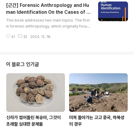
[근간] Forensic Anthropology and Hu
역이 큰 역할을 했다. 그 작업에 찬사를 보낸다. 다만 한 가
지만 토를 달아 본다. 지금 우리나라 번역과 자국 문화를 우
man Identification On the Cases of S
글 내용
리 재원을 써서 알리는 작업은기본적으로 버블 붕괴 이전
outh Korea
This book addresses two main topics. The first
까지 일본 문화의 고양 작업과 그 궤를 일치하는 것이다. 일
is forensic anthropology, which originally focus
본이 그랬다. 엄청난 돈을 쏟아 부었으며 미국과 유럽의 세
ed on criminal investigations and the anthropolo
계적 미술관에서는 일본문화전이 빈번히 개최되었고 물론
41
32
2024. 12. 18.
gical examination of human remains. Over time,
그 배후에는 일본의 돈..
its application has expanded to include various
projects, such as the recovery and identificatio
n of war casualties, among others. The second t
opic explored in this book is personal identifica
이 블로그 인기글
tion, a field de..
신라가 씹어돌린 복숭아, 그것이
미쳐 돌아가는 고고 중국, 하북성
초래할 심대한 문제들
의 경우