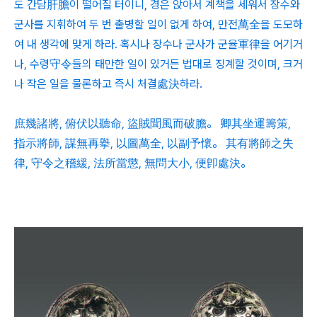
도 간담肝膽이 떨어질 터이니, 경은 앉아서 계책을 세워서 장수와
군사를 지휘하여 두 번 출병할 일이 없게 하여, 만전萬全을 도모하
여 내 생각에 맞게 하라. 혹시나 장수나 군사가 군율軍律을 어기거
나, 수령守令들의 태만한 일이 있거든 법대로 징계할 것이며, 크거
나 작은 일을 물론하고 즉시 처결處決하라.
庶幾諸將, 俯伏以聽命, 盜賊聞風而破膽。 卿其坐運籌策,
指示將師, 謀無再擧, 以圖萬全, 以副予懷。 其有將師之失
律, 守令之稽緩, 法所當懲, 無問大小, 便卽處決。