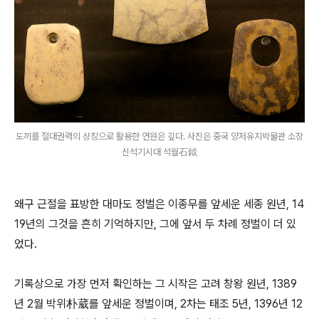
도끼를 절대권력의 상징으로 활용한 연원은 깊다. 사진은 중국 양저유지박물관 소장
신석기시대 석월石鉞
왜구 근절을 표방한 대마도 정벌은 이종무를 앞세운 세종 원년, 14
19년의 그것을 흔히 기억하지만, 그에 앞서 두 차례 정벌이 더 있
었다.
기록상으로 가장 먼저 확인하는 그 시작은 고려 창왕 원년, 1389
년 2월 박위朴葳를 앞세운 정벌이며, 2차는 태조 5년, 1396년 12