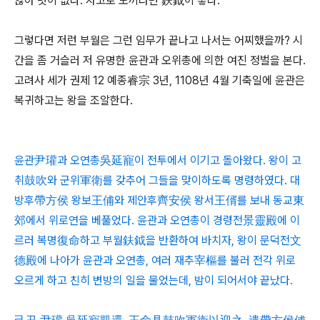
않아 멋이 없다. 자고로 도끼라면 鈇鉞이 좋다.
그렇다면 저런 부월은 그런 임무가 끝나고 나서는 어찌했을까? 시
간을 좀 거슬러 저 유명한 윤관과 오위총에 의한 여진 정벌을 본다.
고려사 세가 권제 12 예종睿宗 3년, 1108년 4월 기축일에 윤관은
복귀하고는 왕을 조알한다.
윤관尹瓘과 오연총吳延寵이 전투에서 이기고 돌아왔다. 왕이 고
취鼓吹와 군위軍衛를 갖추어 그들을 맞이하도록 명령하였다. 대
방후帶方侯 왕보王俌와 제안후齊安侯 왕서王偦를 보내 동교東
郊에서 위로연을 베풀었다. 윤관과 오연총이 경령전景靈殿에 이
르러 복명復命하고 부월鈇鉞을 반환하여 바치자, 왕이 문덕전文
德殿에 나아가 윤관과 오연총, 여러 재추宰樞를 불러 전각 위로
오르게 하고 친히 변방의 일을 물었는데, 밤이 되어서야 끝났다.