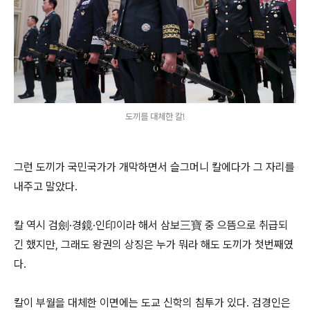
도끼를 대체한 칼!
그런 도끼가 국민국가가 개막하면서 슬그머니 칼에다가 그 자리를
내주고 말았다.
칼 역시 검劍·경鏡·인印이라 해서 삼보三寶 중 으뜸으로 취급되
긴 했지만, 그래도 왕권의 상징은 누가 뭐라 해도 도끼가 첫번째였
다.
칼이 부월을 대체한 이면에는 도교 신학의 침투가 있다. 검경인은