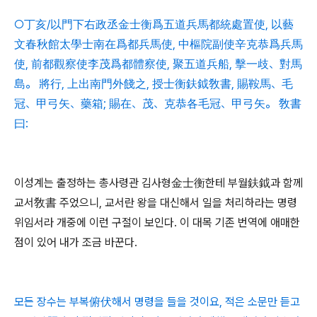
○丁亥/以門下右政丞金士衡爲五道兵馬都統處置使, 以藝
文春秋館太學士南在爲都兵馬使, 中樞院副使辛克恭爲兵馬
使, 前都觀察使李茂爲都體察使, 聚五道兵船, 擊一歧、對馬
島。 將行, 上出南門外餞之, 授士衡鈇鉞敎書, 賜鞍馬、毛
冠、甲弓矢、藥箱; 賜在、茂、克恭各毛冠、甲弓矢。 敎書
曰:
이성계는 출정하는 총사령관 김사형金士衡한테 부월鈇鉞과 함께
교서敎書 주었으니, 교서란 왕을 대신해서 일을 처리하라는 명령
위임서라 개중에 이런 구절이 보인다. 이 대목 기존 번역에 애매한
점이 있어 내가 조금 바꾼다.
모든
장수는 부복俯伏해서 명령을 들을 것이요, 적은 소문만 듣고