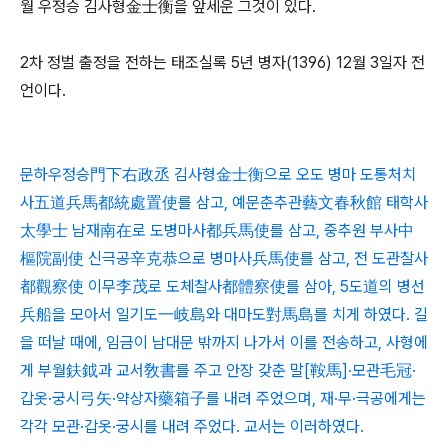
월 우정승 김사형金士衡을 앞세운 그것이 있다.
2차 정벌 출정을 전하는 태조실록 5년 병자(1396) 12월 3일자 전
언이다.
문하우정승門下右政丞 김사형金士衡으로 오도 병마 도통처치
사五道兵馬都統處置使를 삼고, 예문춘추관藝文春秋館 태학사
太學士 남재南在로 도병마사都兵馬使를 삼고, 중추원 부사中
樞院副使 신극공辛克恭으로 병마사兵馬使를 삼고, 전 도관찰사
都觀察使 이무李茂로 도체찰사都體察使를 삼아, 5도道의 병선
兵船을 모아서 일기도一岐島와 대마도對馬島를 치게 하였다. 길
을 떠날 때에, 임금이 남대문 밖까지 나가서 이를 전송하고, 사형에
게 부월鈇鉞과 교서敎書를 주고 안장 갖춘 말[鞍馬]·모관毛冠·
갑옷·궁시弓矢·약상자藥箱子를 내려 주었으며, 재·무·극공에게는
각각 모관·갑옷·궁시를 내려 주었다. 교서는 이러하였다.