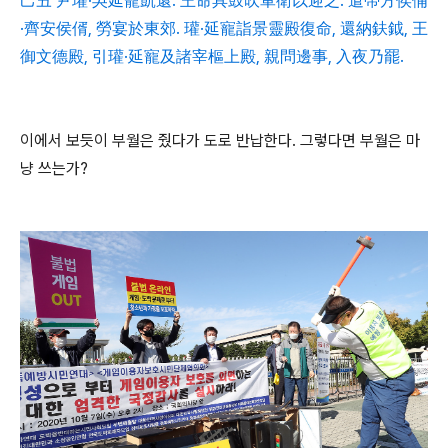
己丑 尹瓘·吳延寵凱還. 王命具鼓吹軍衛以迎之. 遣帶方侯俌
·齊安侯偦, 勞宴於東郊. 瓘·延寵詣景靈殿復命, 還納鈇鉞, 王
御文德殿, 引瓘·延寵及諸宰樞上殿, 親問邊事, 入夜乃罷.
이에서 보듯이 부월은 줬다가 도로 반납한다. 그렇다면 부월은 마
냥 쓰는가?