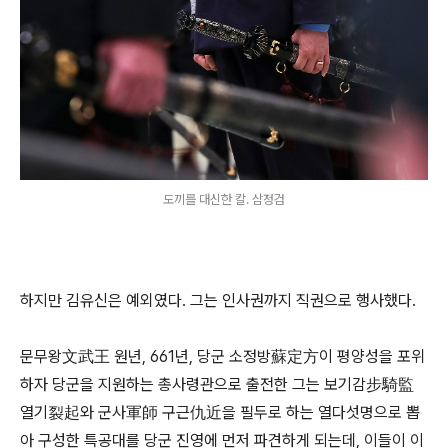
도끼를 대신한 칼. 삼정검
하지만 김유신은 예외였다. 그는 인사권까지 직권으로 행사했다.
문무왕文武王 원년, 661년, 당군 소정방蘇定方이 평양성을 포위
하자 당군을 지원하는 총사령관으로 출전한 그는 보기감步騎監
열기裂起와 군사軍師 구근仇近을 필두로 하는 열다섯명으로 뽑
아 구성한 특공대를 당군 진영에 먼저 파견하게 되는데, 이들이 이