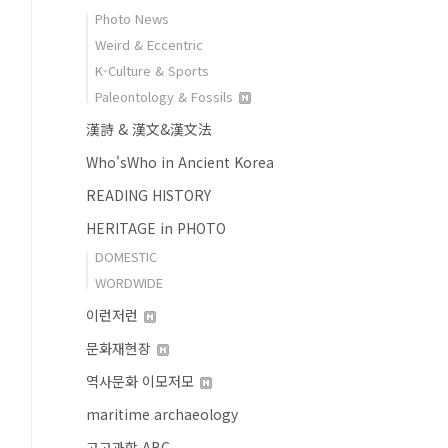
Photo News
Weird & Eccentric
K-Culture & Sports
Paleontology & Fossils
漢詩 & 漢文&漢文法
Who'sWho in Ancient Korea
READING HISTORY
HERITAGE in PHOTO
DOMESTIC
WORDWIDE
이런저런
문화재현장
역사문화 이모저모
maritime archaeology
고고과학 ABC