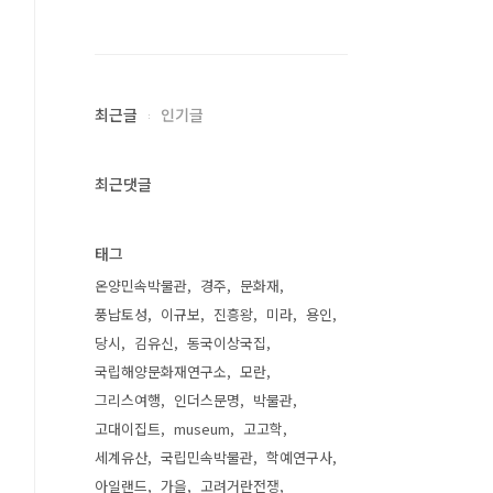
최근글
인기글
최근댓글
태그
온양민속박물관
경주
문화재
풍납토성
이규보
진흥왕
미라
용인
당시
김유신
동국이상국집
국립해양문화재연구소
모란
그리스여행
인더스문명
박물관
고대이집트
museum
고고학
세계유산
국립민속박물관
학예연구사
아일랜드
가을
고려거란전쟁