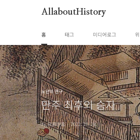
본문 바로가기
AllaboutHistory
홈
태그
미디어로그
위
노년의 연구
만주 최후의 승자
by 日莫途遠
2022. 10. 28.