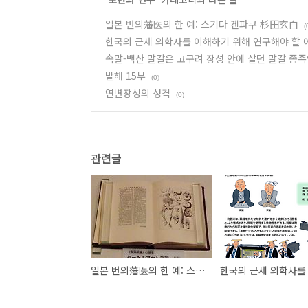
일본 번의藩医의 한 예: 스기다 겐파쿠 杉田玄白
(
한국의 근세 의학사를 이해하기 위해 연구해야 할
속말-백산 말갈은 고구려 장성 안에 살던 말갈 종족
발해 15부
(0)
연변장성의 성격
(0)
관련글
일본 번의藩医의 한 예: 스기다 겐파쿠 杉田玄白