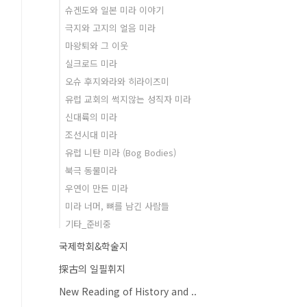
슈겐도와 일본 미라 이야기
극지와 고지의 얼음 미라
마왕퇴와 그 이웃
실크로드 미라
오슈 후지와라와 히라이즈미
유럽 교회의 썩지않는 성직자 미라
신대륙의 미라
조선시대 미라
유럽 니탄 미라 (Bog Bodies)
북극 동물미라
우연이 만든 미라
미라 너머, 뼈를 남긴 사람들
기타_준비중
국제학회&학술지
探古의 일필휘지
New Reading of History and ..