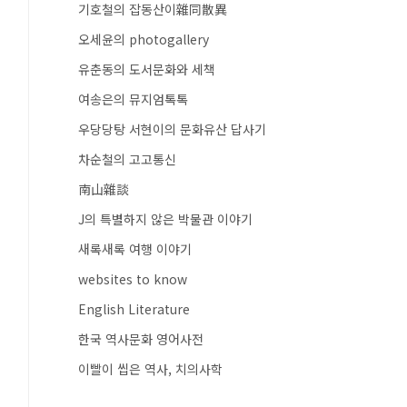
기호철의 잡동산이雜同散異
오세윤의 photogallery
유춘동의 도서문화와 세책
여송은의 뮤지엄톡톡
우당당탕 서현이의 문화유산 답사기
차순철의 고고통신
南山雜談
J의 특별하지 않은 박물관 이야기
새록새록 여행 이야기
websites to know
English Literature
한국 역사문화 영어사전
이빨이 씹은 역사, 치의사학