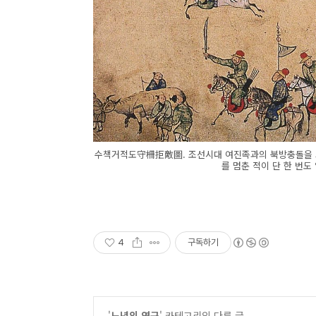
수책거적도守柵拒敵圖. 조선시대 여진족과의 북방충돌을 그
를 멈춘 적이 단 한 번도
4
구독하기
'
노년의 연구
' 카테고리의 다른 글