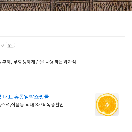
k/
광고
무방부제, 무항생제계란을 사용하는과자점
국 대표 유통임박쇼핑몰
,스낵,식품등 최대 85% 폭풍할인