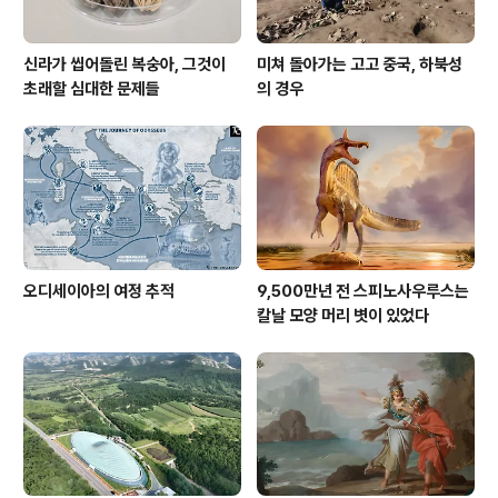
신라가 씹어돌린 복숭아, 그것이
미쳐 돌아가는 고고 중국, 하북성
초래할 심대한 문제들
의 경우
오디세이아의 여정 추적
9,500만년 전 스피노사우루스는
칼날 모양 머리 볏이 있었다