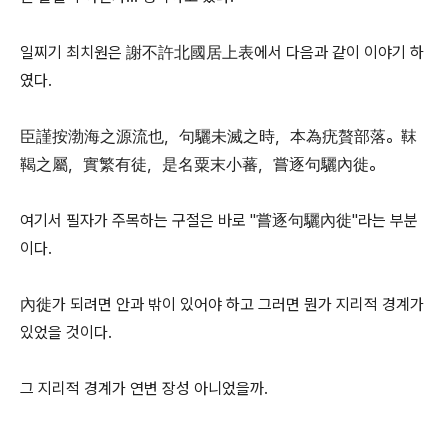
일찌기 최치원은 謝不許北國居上表에서 다음과 같이 이야기 하
였다.
臣謹按渤海之源流也，句驪未滅之時，本為疣贅部落。靺
鞨之屬，實繁有徒，是名粟末小蕃，嘗逐句驪內徙。
여기서 필자가 주목하는 구절은 바로 "嘗逐句驪內徙"라는 부분
이다.
內徙가 되려면 안과 밖이 있어야 하고 그러면 뭔가 지리적 경계가
있었을 것이다.
그 지리적 경계가 연변 장성 아니었을까.