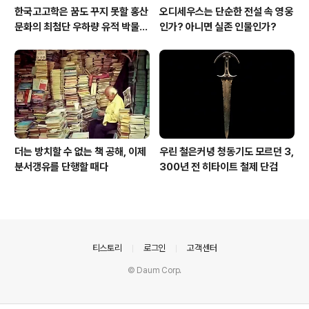
한국고고학은 꿈도 꾸지 못할 홍산
오디세우스는 단순한 전설 속 영웅
문화의 최첨단 우하량 유적 박물관
인가? 아니면 실존 인물인가?
[신화통신]
더는 방치할 수 없는 책 공해, 이제
우린 철은커녕 청동기도 모르던 3,
분서갱유를 단행할 때다
300년 전 히타이트 철제 단검
의안내
티스토리
로그인
고객센터
© Daum Corp.