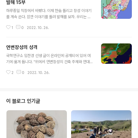
발해 15부
글 내용
하루종일 직장에서 바빴다. 이제 한숨 돌리고 장성 이야기
를 계속 쓴다. 잠깐 이야기를 돌려 발해를 보자. 우리는 발
해사에 대한 선입견이 있다. 발해는 시종일관 중국과 신라
1
0
2022. 10. 26.
와 대립했고 군사적인 관심은 중국을 대항한 서쪽과 신라
에 대한 남쪽에 몰려 있었다는 생각이다. 발해사를 중국에
대한 저항사, 신라와 대항하는 남북국으로 일단 자리 매김
연변장성의 성격
하고 그 역사를 보고 있기 때문이다. 여기서 발해의 지방행
글 내용
정조직. 소위 발해 15부를 한번 보자. 위 행정지도를 보면
국학연구소 임찬경 선생 글이 온라인에 공개되어 있어 여
아주 흥미로운 부분이 있다. 행정 조직에는 그 나라의 정치
기에 옮겨 둡니다. "위에서 연변장성의 건축 주체와 연대에
적, 사상적 관념이 반영되어 있는 경우를 보는데, 발해 판도
대한 학계의 여러 쟁점을 槪觀해 보았다. 연변장성에 대한
에서 동북쪽을 보면 安邊府, 東平府, 懷遠府, 安遠府라
2
0
2022. 10. 26.
명확한 문헌기록을 아직 찾지 못했고, 장성에 대한 발굴조
는 이름의 부를 네 개 나란히 박아 놓은 것을 볼 수 있다. 발
사도 체계적으로 이루어지지 못한 상황이므로, 장성의 건
해의 다른 지역에는 이런 ..
축 주체와 연대의 批正은 앞으로 더 진전된 조사와 연구를
기대해야 할 상황이다. 단지 1980년대 초부터 진행되어
온 연변 현지의 기존 조사 자료와 연구 성과들에 따르면, 현
이 블로그 인기글
재까지는 연변장성이 고구려 시기에 이 지역 토착세력인
북옥저에 의해 그 북쪽 정치세력인 읍루의 침략을 방어하
기 위한 목적으로 조성되었다고 볼 蓋然性이 높다. 물론
이 경우에 군사적 목적으로 조성된 장성은 고구려 이후 시
기에 이 지역에 존재했던 발해와 東夏國 및..