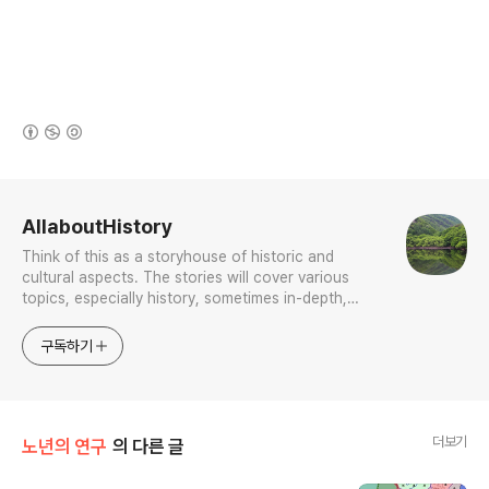
(새창열림)
로그 정보
AllaboutHistory
Think of this as a storyhouse of historic and
cultural aspects. The stories will cover various
topics, especially history, sometimes in-depth,
sometimes with a light touch. One constant
approach will be to resist any common sense or
구독하기
generalized viewpoint
더보기
노년의 연구
의 다른 글