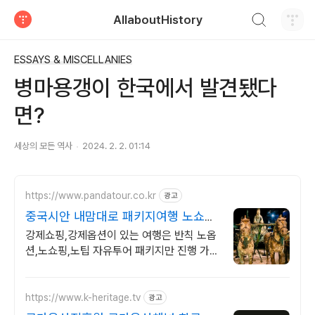
검색하기
AllaboutHistory
티스토리
ESSAYS & MISCELLANIES
병마용갱이 한국에서 발견됐다
면?
세상의 모든 역사
2024. 2. 2. 01:14
https://www.pandatour.co.kr
광고
중국시안 내맘대로 패키지여행 노쇼핑,
노옵션,노팁
강제쇼핑,강제옵션이 있는 여행은 반칙 노옵
션,노쇼핑,노팁 자유투어 패키지만 진행 가이
드 불친절시 여행비용 전액 환불,기후에 맞게
출발 날짜 조율
https://www.k-heritage.tv
광고