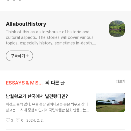
로그 정보
AllaboutHistory
Think of this as a storyhouse of historic and
cultural aspects. The stories will cover various
topics, especially history, sometimes in-depth,
sometimes with a light touch. One constant
approach will be to resist any common sense or
구독하기
generalized viewpoint
더보기
ESSAYS & MISCELLANIES
의 다른 글
남월왕묘가 한국에서 발견됐다면?
글 내용
이것도 볼짝 없다. 유물 몽땅 덜어내고는 봉분 씌우고 잔디
심고는 그 시내 중심 어딘가에 국립박물관 분소 만들고는
우린 유적 이리 훌륭하게 보존 활용한다고 선전할 것이다.
3
0
2024. 2. 2.
왜? 보고듣고 배운 게 그것밖에 없기 때문이다. 그런 점에
서 나는 그 거대한 황남대총을 파서 무덤 내부를 몽땅 공개