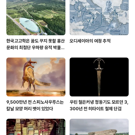
한국고고학은 꿈도 꾸지 못할 홍산
오디세이아의 여정 추적
문화의 최첨단 우하량 유적 박물관
[신화통신]
9,500만년 전 스피노사우루스는
우린 철은커녕 청동기도 모르던 3,
칼날 모양 머리 볏이 있었다
300년 전 히타이트 철제 단검