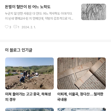
하고자 한 정재훈의 기개를 높게 친다. (2018. 2. 2) ***
돈벌이 혈안이 된 어느 노학도
이 전근대성에서 한 치 진보 없는 데가 대한민국이다. 어디
글 내용
서 배워 쳐먹은 보존철학인지, 문화재 보존 보호라는 미명
누군지 알 만한 사람은 다 안다. 어느 역사학도 이야기다.
아래 저와 같은 봉쇄주의가 여전히 굳건한 질서로 군림한
이 뇐네 명예교수된 지 언제인데, 약방의 감초격으로 이런
다. 저 굳건한 논리에 무령왕릉은 폐쇄해 버렸고, 능산리 고
저런 자리 다 불려나와서 매양 하는 짓이라고는 기조강연
분군도 다 지하로 도로 쑤셔 박아버렸다. 그것이 문화재 보
3
1
2024. 2. 1.
입네 해서 떠들어대는데 미안하지만 그런 노땅을 불러주는
존인 줄 알지만, 사람을 버린 문화재가 무슨 소용이겠는가?
놈들도 나는 정신없는 놈이라 보며 그런 자리 불러준다고
저런 짓거리가..
이런저런 자리 마다 않고 다 기어 나가서는 되먹지도 않은
소리 씨부렁거러가며 자칭 대가입네 하는 꼴 구토 난다. 늙
으려면 곱게 늙어야 한다. 무슨 학술대회 한다는 부고장만
이 블로그 인기글
날아들면, 그 제목 보고서는 또 그 영감 기조강연 아니야 하
면 어김없이 그 영감이다. 이게 무슨 꼴인가? 60넘고 70
되어서 무슨 새로운 소리가 나온단 말인가? 알아서 그 영감
이 자제해야 한다. 이젠 내가 나설 때가 아니라고 정중히 거
절하고 좀 여유가 있으면 ..
미쳐 돌아가는 고고 중국, 하북성
이퇴계, 이율곡, 정다산....철저한
의 경우
국내용