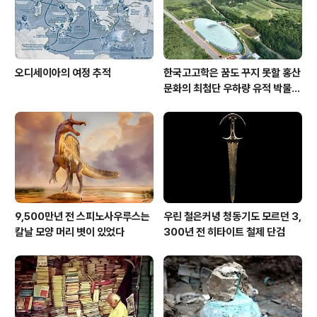
오디세이아의 여정 추적
한국고고학은 꿈도 꾸지 못할 홍산
문화의 최첨단 우하량 유적 박물관
[신화통신]
9,500만년 전 스피노사우루스는
우린 철은커녕 청동기도 모르던 3,
칼날 모양 머리 볏이 있었다
300년 전 히타이트 철제 단검