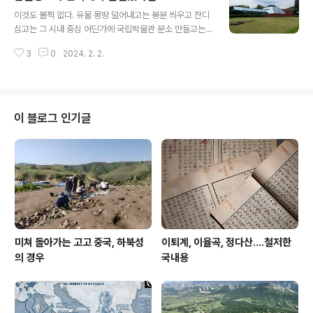
글 내용
위원 두 번이나 해 쳐먹었으니 이런 말 맘대로 해도 된다. *
이것도 볼짝 없다. 유물 몽땅 덜어내고는 봉분 씌우고 잔디
** related articles *** 남월왕묘가 한국에서 발견됐다
심고는 그 시내 중심 어딘가에 국립박물관 분소 만들고는
면? 남월왕묘가 한국에서 발견됐다면?이것도 볼짝 없다.
우린 유적 이리 훌륭하게 보존 활용한다고 선전할 것이다.
유물 몽땅 덜어내고는 봉분 씌우고 잔디 심고는 그 시내 중
3
0
2024. 2. 2.
왜? 보고듣고 배운 게 그것밖에 없기 때문이다. 그런 점에
심 어딘가에 국립박물관 분소 만들고는 우린 유적 이리 훌..
서 나는 그 거대한 황남대총을 파서 무덤 내부를 몽땅 공개
하고자 한 정재훈의 기개를 높게 친다. (2018. 2. 2) ***
이 전근대성에서 한 치 진보 없는 데가 대한민국이다. 어디
서 배워 쳐먹은 보존철학인지, 문화재 보존 보호라는 미명
이 블로그 인기글
아래 저와 같은 봉쇄주의가 여전히 굳건한 질서로 군림한
다. 저 굳건한 논리에 무령왕릉은 폐쇄해 버렸고, 능산리 고
분군도 다 지하로 도로 쑤셔 박아버렸다. 그것이 문화재 보
존인 줄 알지만, 사람을 버린 문화재가 무슨 소용이겠는가?
저런 짓거리가..
미쳐 돌아가는 고고 중국, 하북성
이퇴계, 이율곡, 정다산....철저한
의 경우
국내용