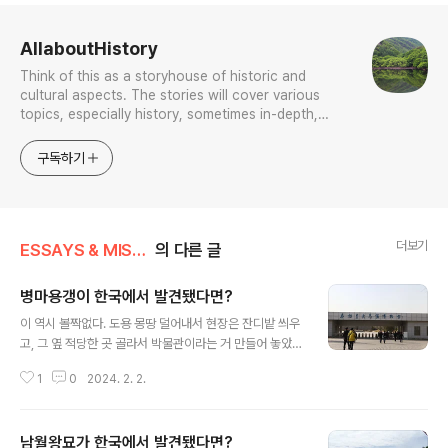
로그 정보
AllaboutHistory
Think of this as a storyhouse of historic and
cultural aspects. The stories will cover various
topics, especially history, sometimes in-depth,
sometimes with a light touch. One constant
approach will be to resist any common sense or
구독하기
generalized viewpoint
더보기
ESSAYS & MISCELLANIES
의 다른 글
병마용갱이 한국에서 발견됐다면?
글 내용
이 역시 볼짝없다. 도용 몽땅 덜어내서 현장은 잔디밭 씌우
고, 그 옆 적당한 곳 골라서 박물관이라는 거 만들어 놓았을
것이다. 이것이 내가 아는 한국 문화재보호정책 근간이다.
1
0
2024. 2. 2.
(2018. 2. 2) *** 왜? 배워 쳐먹은 게 봉쇄 밖에 더 있는
가? 이런 놈들이 대전 정부청사에 앉아 국록 쳐먹으며 문화
재 행정한다 하고 이런 놈들이 문화재위원입네 하면서 국
남월왕묘가 한국에서 발견됐다면?
록 쳐먹으며 문화재 행정한다 한다. 참고로 난 이미 문화재