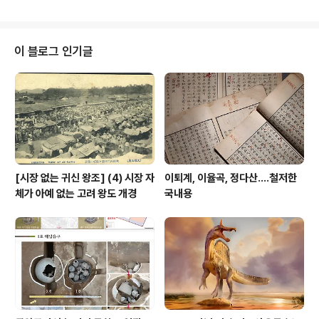
고성은 난생 처음이라, 어찌하여 반세기 넘은 인생이 지나
도록 이 땅이 왜 여직 미답未踏으로 남았는지 스스로 생각
해도 미스터리 천국이다. 그런 내가 마침내 오늘 이 자리를
즈음해, 그래도 현지 한 바퀴 대략이라고 훑어보지 않고서
이 블로그 인기글
는 자존심이 용납지 아니하는 데다(실은 그렇게라도 하지
않으면 도저히 할 말이 없기 때문이다.), 마침 원고를 제출
하라는 독촉이 주최 측에서 빗발치기 시작해 기어이 어느
날을 잡아서는 현지답사를 감행했더랬다. 텅 비우고서, 다
시 말해 이 고장에 대해서는 부러 그 ..
[시장 없는 귀신 왕조] (4) 시장 자
이퇴계, 이율곡, 정다산....철저한
체가 아예 없는 고려 왕도 개경
국내용