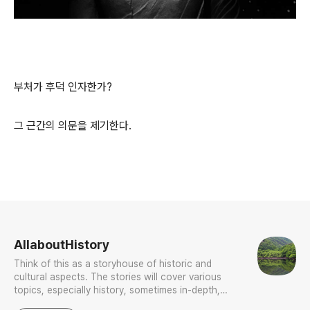
부처가 후덕 인자한가?
그 근간의 의문을 제기한다.
로그 정보
AllaboutHistory
Think of this as a storyhouse of historic and
cultural aspects. The stories will cover various
topics, especially history, sometimes in-depth,
sometimes with a light touch. One constant