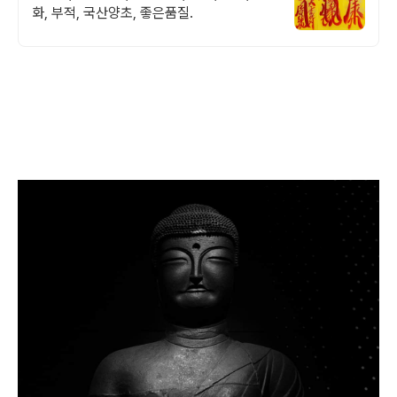
화, 부적, 국산양초, 좋은품질.