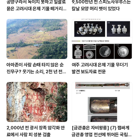
공양구라서 녹이지 못하고 일괄로
9,500만년 전 스피노사우루스는
묻은 고려시대 은제 기물 떼거리로
칼날 모양 머리 볏이 있었다
여주서 발견
아마존이 사람 손때 타지 않은 순
여주 고려시대 은제 기물 무더기
진무구? 웃기는 소리, 2천 년 전에
발견 보도자료 전문
이미 사람 바글바글
2,000년 전 광서 장족 암각화 안
[금관총은 자비왕릉] (7) 잽싸게
료에서 사람 피 성분 검출
금관총 영업 전선에 뛰어든 국립박