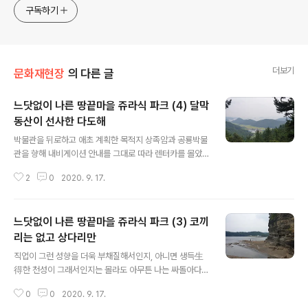
approach will be to resist any common sense or
구독하기
generalized viewpoint
더보기
문화재현장
의 다른 글
느닷없이 나른 땅끝마을 쥬라식 파크 (4) 달막
동산이 선사한 다도해
글 내용
박물관을 뒤로하고 애초 계획한 목적지 상족암과 공룡박물
관을 향해 내비게이션 안내를 그대로 따라 렌터카를 몰았
다. 여담이나 나는 마누라 말은 거역해도 내비는 거역하지
2
0
2020. 9. 17.
않는다는 신념이 있다. 하긴 초행길에 내비 말을 듣지 않고
어쩔 수 있겠는가? 거리로는 대략 25킬로미터에 30~40
분 걸린다는 안내가 떴다고 기억한다. 이런저런 풍광 음미
느닷없이 나른 땅끝마을 쥬라식 파크 (3) 코끼
하며, 그러면서도 상족암과 공룡박물관을 더욱 활성화하기
위한 파천황 방불하는 묘수 같은 아이디어는 뭐가 있을까
리는 없고 상다리만
글 내용
라는 심적 압박은 시종 간직하면서 멍하니 차를 몰아가는
직업이 그런 성향을 더욱 부채질해서인지, 아니면 생득生
데, 느닷없이 꼬부랑 고갯길을 달리기 시작하는지라, 같은
得한 천성이 그래서인지는 몰라도 아무튼 나는 싸돌아다기
고성인데 별의별것이 다 있다는 무념무상에 빠져들기도 했
기 좋아하는 사람이라, 전국 방방곡곡 아니 다닌 데 없다 해
다. 고갯길 정상에 다다라 막 내리막길을 시작할 무렵, 전면
0
0
2020. 9. 17.
도 과언이 아닐 정도지만 이상하게도 남해를 낀 이곳 경남
에 정자 한 채와 관람대인 듯한 나무 데크..