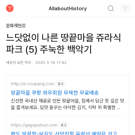
검색하기
AllaboutHistory
티스토리
문화재현장
느닷없이 나른 땅끝마을 쥬라식
파크 (5) 주눅한 백악기
세상의 모든 역사
2020. 9. 18. 17:42
http://m.coupang.com
광고
땅끝마을 쿠팡 와우회원 무제한 무료배송
신선한 국내산 재료로 만든 땅끝마을, 집에서 담근 듯 깊은 맛
을 즐겨보세요. 입맛 돋우는 아삭한 김치, 식탁 위 특별한 즐
거움을 선사합니다.
https://gagopatour.com
광고
편도 땅끝항-보길도 산양진항 유람선 예약은 가고파