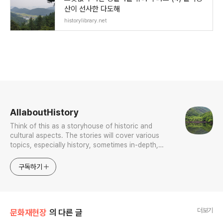
산이 선사한 다도해
historylibrary.net
로그 정보
AllaboutHistory
Think of this as a storyhouse of historic and
cultural aspects. The stories will cover various
topics, especially history, sometimes in-depth,
sometimes with a light touch. One constant
approach will be to resist any common sense or
구독하기
generalized viewpoint
더보기
문화재현장
의 다른 글