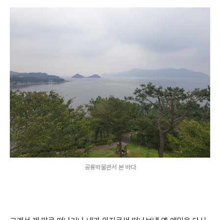
공룡박물관서 본 바다