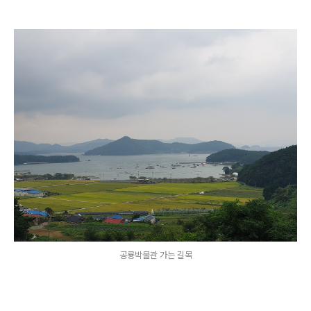
공룡박물관 가는 길목