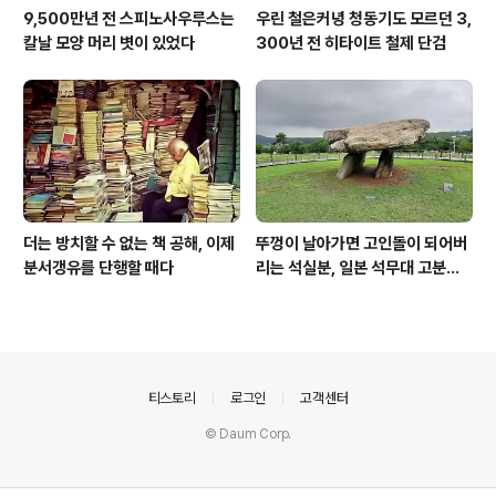
9,500만년 전 스피노사우루스는
우린 철은커녕 청동기도 모르던 3,
칼날 모양 머리 볏이 있었다
300년 전 히타이트 철제 단검
더는 방치할 수 없는 책 공해, 이제
뚜껑이 날아가면 고인돌이 되어버
분서갱유를 단행할 때다
리는 석실분, 일본 석무대 고분의
경우
의안내
티스토리
로그인
고객센터
© Daum Corp.