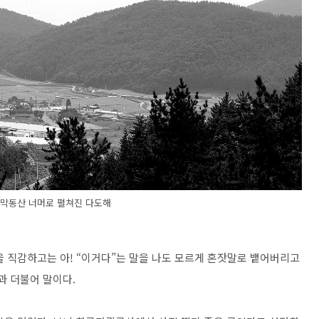
달막동산 너머로 펼쳐진 다도해
을 직감하고는 아! “이거다”는 말을 나도 모르게 혼잣말로 뱉어버리고
과 더불어 말이다.