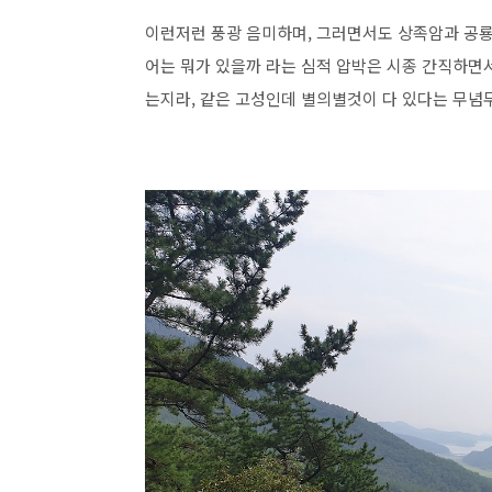
이런저런 풍광 음미하며, 그러면서도 상족암과 공
어는 뭐가 있을까 라는 심적 압박은 시종 간직하면
는지라, 같은 고성인데 별의별것이 다 있다는 무념