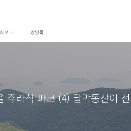
치로그
방명록
 쥬라식 파크 (4) 달막동산이 