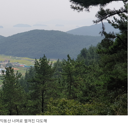
달막동산 너머로 펼쳐진 다도해