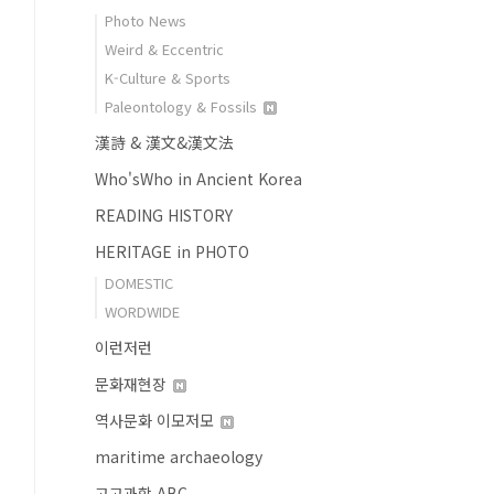
Photo News
Weird & Eccentric
K-Culture & Sports
Paleontology & Fossils
漢詩 & 漢文&漢文法
Who'sWho in Ancient Korea
READING HISTORY
HERITAGE in PHOTO
DOMESTIC
WORDWIDE
이런저런
문화재현장
역사문화 이모저모
maritime archaeology
고고과학 ABC