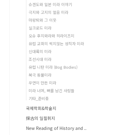
슈겐도와 일본 미라 이야기
극지와 고지의 얼음 미라
마왕퇴와 그 이웃
실크로드 미라
오슈 후지와라와 히라이즈미
유럽 교회의 썩지않는 성직자 미라
신대륙의 미라
조선시대 미라
유럽 니탄 미라 (Bog Bodies)
북극 동물미라
우연이 만든 미라
미라 너머, 뼈를 남긴 사람들
기타_준비중
국제학회&학술지
探古의 일필휘지
New Reading of History and ..