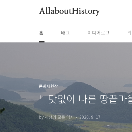
본문 바로가기
AllaboutHistory
홈
태그
미디어로그
위
문화재현장
느닷없이 나른 땅끝마을
by 세상의 모든 역사
2020. 9. 17.