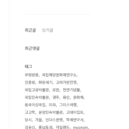
최근글
인기글
최근댓글
태그
무령왕릉
국립해양문화재연구소
진흥왕
화랑세기
고려거란전쟁
국립고궁박물관
모란
천연기념물
국립민속박물관
경주
용인
문화재
동국이상국집
미라
그리스여행
고고학
온양민속박물관
고대이집트
당시
가을
인더스문명
학예연구사
김유신
풍납토성
아일랜드
museum