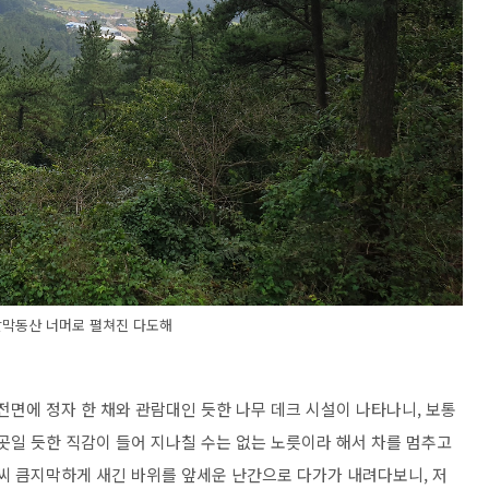
달막동산 너머로 펼쳐진 다도해
전면에 정자 한 채와 관람대인 듯한 나무 데크 시설이 나타나니, 보통
곳일 듯한 직감이 들어 지나칠 수는 없는 노릇이라 해서 차를 멈추고
글씨 큼지막하게 새긴 바위를 앞세운 난간으로 다가가 내려다보니, 저