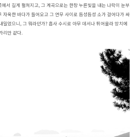
쪽에서 길게 펼쳐지고, 그 계곡으로는 한창 누른빛을 내는 나락이 눈부
무 자욱한 바다가 들어오고 그 연무 사이로 듬성듬성 소가 걸어다가 싸
내밀었으니, 그 뭐라던가? 흡사 수시로 아무 데서나 튀어올라 망치에
가리만 같다.