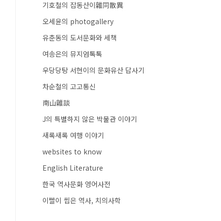
기호철의 잡동산이雜同散異
오세윤의 photogallery
유춘동의 도서문화와 세책
여송은의 뮤지엄톡톡
우당당탕 서현이의 문화유산 답사기
차순철의 고고통신
南山雜談
J의 특별하지 않은 박물관 이야기
새록새록 여행 이야기
websites to know
English Literature
한국 역사문화 영어사전
이빨이 씹은 역사, 치의사학