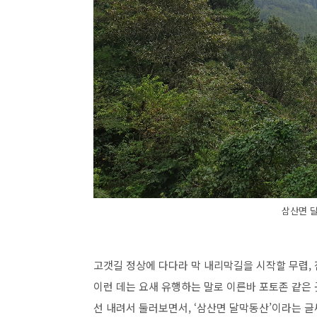
삼산면 
고갯길 정상에 다다라 막 내리막길을 시작할 무렵, 
이런 데는 요새 유행하는 말로 이른바 포토존 같은 
선 내려서 둘러보면서, ‘삼산면 달막동산’이라는 