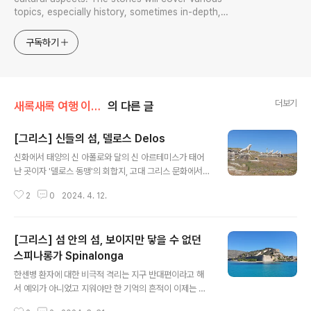
topics, especially history, sometimes in-depth,
sometimes with a light touch. One constant
approach will be to resist any common sense or
구독하기
generalized viewpoint
더보기
새록새록 여행 이야기
의 다른 글
[그리스] 신들의 섬, 델로스 Delos
글 내용
신화에서 태양의 신 아폴로와 달의 신 아르테미스가 태어
난 곳이자 '델로스 동맹'의 회합지, 고대 그리스 문화에서
델로스. 유네스코 세계유산, 1990년 등재 https://maps.
2
0
2024. 4. 12.
app.goo.gl/fhpQWThq2MzzpwSK8 Delos · 그리
스 Mikonos그리스 Mikonoswww.google.com 델로
스에 가기 위해서는 가까운 섬에서 배를 타야 하는데, 미코
[그리스] 섬 안의 섬, 보이지만 닿을 수 없던
노스에서 가는 게 일반적이다. 7~8월의 미코노스는 말 그
대로 시장통일만큼 북적이고, 숙박비와 식비가 상당히 부
스피나롱가 Spinalonga
글 내용
담스러운 수준이며 게다가 델로스에는 그늘이 한 점도 없
한센병 환자에 대한 비극적 격리는 지구 반대편이라고 해
으므로 열사병에 대비해서 철저한 준비가 필요하다. 4월의
서 예외가 아니었고 지워야만 한 기억의 흔적이 이제는 크
그리스는 비수기 끝이자 성수기 진입 전, 딱 좋은 날씨를 자
레타에서 가장 인기있는 관광지 중 하나가 되었다. 중세에
랑하며 정말 아름답지만 미코노스 내 시내버스도 운행을