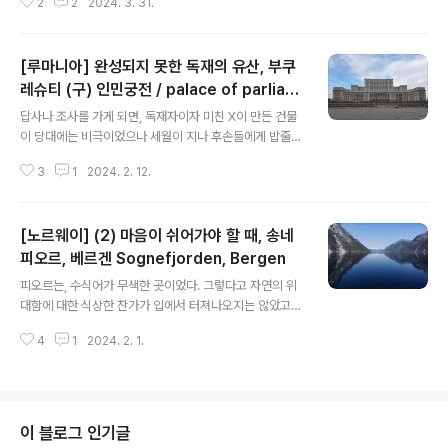
2
2
2024. 3. 31.
는 오스만 제국의 진격에 대항한 베네치아 최후의 요새였
안 ..
으며 근세에는 유럽의 한센병 환자 수용소 중 마지막까지
기능한 스피나롱가Spinalonga 를 찾아 떠난 여행. http
[루마니아] 완성되지 못한 독재의 유산, 부쿠
s://maps.app.goo.gl/GBmHdxLSqfmvYNdi9 Nisi
da Spinalonga · 그리스 아요스니콜라오스★★★★★
레슈티 (구) 인민궁전 / palace of parliam
글 내용
· 섬www.google.com 미노스 문명 Minoan Civilizati
ent
답사나 조사를 가게 되면, 독재자이자 미친 X이 만든 건물
on 중심지이자, 올리브로 잘 알려진 그리스 크레타Crete
이 당대에는 비극이었으나 세월이 지나 후손들에게 밥줄을
섬. 크레타 출신 지인에게 그곳에 가겠다고 했더니 크레타
안겨주는 아이러니에 대해, 우리끼리 얘기하곤 했다. 루마
에서 가장 관광객이 많이 가는 곳은 '미궁'으로 ..
3
1
2024. 2. 12.
니아 독재자 차우셰스쿠가 북한에 다녀와서 주석궁을 보고
감명받아 만들었다는 얘기를 언뜻 듣고, 언젠가 가 봐야겠
다고 생각한 곳. 전후사정은 좀 더 복잡했지만. 미국 펜타곤
[노르웨이] (2) 마음이 쉬어가야 할 때, 송네
에 이어 한때는 세계 제2위의 거대 건물이었고(지금은 네
번째라는데... 계산해 보진 않았음) 전 세계에서 가장 무거
피오르, 베르겐 Sognefjorden, Bergen
글 내용
운 건물의 타이틀은 아직 유지 중이며(매년 조금씩 내려앉
피오르는, 수식어가 무색한 곳이었다. 그렇다고 자연의 위
고 있다고 함) 어쩔 수 없이 루마니아 부쿠레슈티(부카레스
대함에 대한 식상한 찬가가 입에서 터져나오지는 않았고
트)의 상징이 되어버린, (구) 인민의 집 또는 인민 궁전, (현)
누군가는 지루하기 짝이 없다고 말했지만 그저 바라보는
국회 궁전. https://maps.app.goo.gl/jPtADr1GfTY
4
1
2024. 2. 1.
것 만으로 마음을 침잠시킬 수 있었던 공간. 2024.01.25
7..
- [새록새록 여행 이야기] - [노르웨이] (1) 마음이 쉬어가
야 할 때, 송네 피오르, 베르겐 Sognefjorden, Bergen
내가 스스로 잘 못한다고 인정하는 것들이 몇 가지 있는데
그 중 하나가 사진이다. 사람이 어떻게 모든걸 잘 할 수 있
이 블로그 인기글
느냐고 항상 당당히 항변하지만, 여기선 사진을 잘 찍는 사