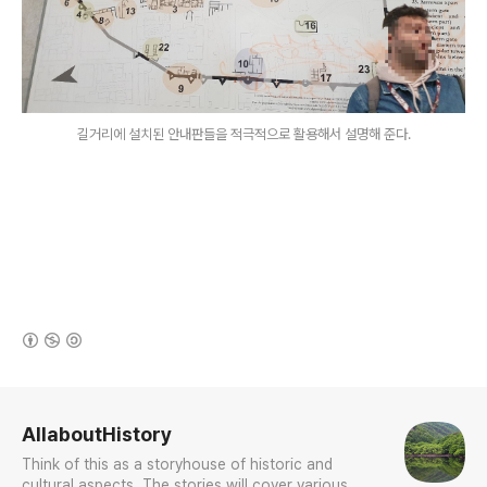
길거리에 설치된 안내판들을 적극적으로 활용해서 설명해 준다.
(새창열림)
로그 정보
AllaboutHistory
Think of this as a storyhouse of historic and
cultural aspects. The stories will cover various