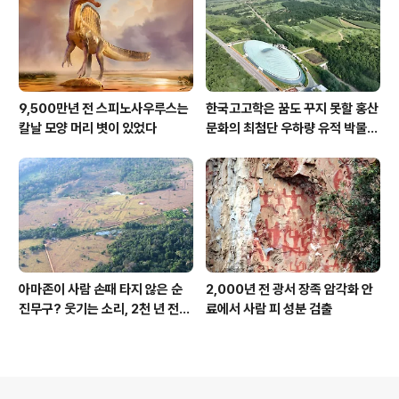
9,500만년 전 스피노사우루스는
한국고고학은 꿈도 꾸지 못할 홍산
칼날 모양 머리 볏이 있었다
문화의 최첨단 우하량 유적 박물관
[신화통신]
아마존이 사람 손때 타지 않은 순
2,000년 전 광서 장족 암각화 안
진무구? 웃기는 소리, 2천 년 전에
료에서 사람 피 성분 검출
이미 사람 바글바글