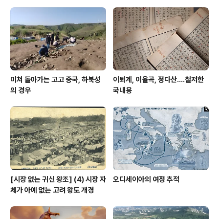
람과 좋은 카메라 가진 사람이 정말 부러웠다. *참고로, 내
가 방문했던 시기는 4월 중순이다. 유네스코 세계유산(자
연유산)인 내뢰위 피오르 Nærøyfjord를 지난다. 송네 ..
미쳐 돌아가는 고고 중국, 하북성
이퇴계, 이율곡, 정다산....철저한
의 경우
국내용
[시장 없는 귀신 왕조] (4) 시장 자
오디세이아의 여정 추적
체가 아예 없는 고려 왕도 개경