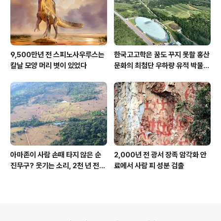
9,500만년 전 스피노사우루스는
한국고고학은 꿈도 꾸지 못할 홍산
칼날 모양 머리 볏이 있었다
문화의 최첨단 우하량 유적 박물관
[신화통신]
아마존이 사람 손때 타지 않은 순
2,000년 전 광서 장족 암각화 안
진무구? 웃기는 소리, 2천 년 전에
료에서 사람 피 성분 검출
이미 사람 바글바글
의안내