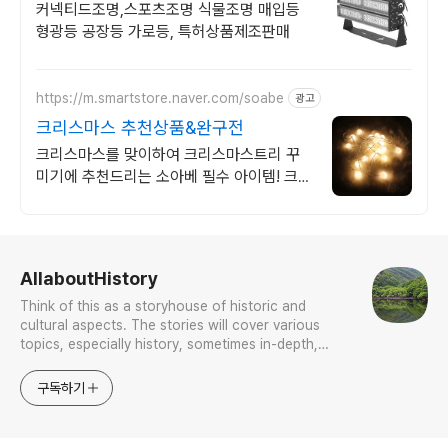
커넥티드조명,스포츠조명 식물조명 매입등
형광등 공장등 가로등, 특허상품제조판매
https://m.smartstore.naver.com/soabe
광고
크리스마스 추천상품&완구전
크리스마스를 맞이하여 크리스마스트리 꾸
미기에 추천드리는 소아베 필수 아이템! 크리
스마스 트리에 전구로 예쁘게 반짝 반짝 꾸며
보아요~
로그 정보
AllaboutHistory
Think of this as a storyhouse of historic and
cultural aspects. The stories will cover various
topics, especially history, sometimes in-depth,
sometimes with a light touch. One constant
approach will be to resist any common sense or
구독하기
generalized viewpoint