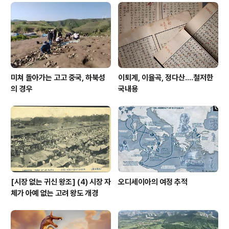
올라간다는 사실이다. 그렇다, 올해는 풍납토성이 발굴조
사를 통해 존재를 보고한지 딱 한 주갑이 되는 해다. 1964
년 10월 16일부터 같은 달 31일까지 보름 동안 서울대 고
고인류학과 유일한 교수 김원룡..
미쳐 돌아가는 고고 중국, 하북성
이퇴계, 이율곡, 정다산....철저한
의 경우
국내용
[시장 없는 귀신 왕조] (4) 시장 자
오디세이아의 여정 추적
체가 아예 없는 고려 왕도 개경