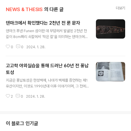
더보기
NEWS & THESIS
의 다른 글
덴마크에서 확인했다는 2천년 전 룬 문자
글 내용
덴마크 푸넨 Funen 섬이란 데 무덤에서 발굴된 2천년 전
길이 8㎝짜리 쇠칼에서 ‘작은 칼’을 의미하는 덴마크에서
가장 오래된 룬 rune 문자 ‘히릴라 hirila’가 확인됐다고 영
0
0
2024. 1. 28.
국 언론 더 가디언 The Guardian 최근 보도했다. 이 유물
은 푸넨 섬 오덴세 Odense 시 근처 독무덤에서 발견됐다.
이에는 높이 약 0.5cm인 5개 룬 문자가 새겨져 있다. 186
고고학 야외실습을 통해 드러난 60년 전 풍납
5년 인근에서 발견된 새겨진 뼈 빗과 더불어, 이 유물은 덴
마크에서 발견된 가장 오래된 룬 문자로 평가된다. 이를 보
토성
글 내용
고한 오덴세 박물관 큐레이터 제이콥 본데 Jakob Bonde
지금은 풍납토성은 한성백제, 나아가 백제를 증언하는 제1
는 처음에는 룬 문자가 보이지 않아 평범한 칼인 줄 알았지
유산이지만, 이것도 1990년대 이후 이야기이며, 그 전에
만, 보존처리 과정에서 글자 흔적을 발견했다면서 “그것은
는 존재감은 미미하기 짝이 없어, 그 남쪽 동생 몽촌토성에
과거 저 너머로부터 메모를 받는 것과 같은..
2
0
2024. 1. 28.
견주어서도 형편없었다. 그런 풍납토성이 지난 30년간 전
세를 완전히 역전해 백제를 통털어 넘버원 유산이 되었으
니, 그에다가 내가 작은 힘 하나 보탰다는 사실에 자부심이
조금은 있다. 이는 풍납토성이 발굴조사를 통해 그렇게 드
러났기 때문인데, 우리가 잊지 말아야 할 점은 풍납토성이
이 블로그 인기글
발굴조사를 통해 속살을 드러낸 시점은 그보다는 거슬러