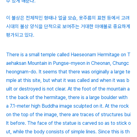
수 있게 해준다.
이 불상은 전체적인 형태나 얼굴 모습, 옷주름의 표현 등에서 고려
시대의 불상 양식을 단적으로 보여주는 거대한 마애불로 중요하게
평가되고 있다.
There is a small temple called Haeseonam Hermitage on T
aehaksan Mountain in Pungse-myeon in Cheonan, Chungc
heongnam-do. It seems that there was originally a large te
mple at this site, but what it was called and when it was b
uilt or destroyed is not clear. At the foot of the mountain a
t the back of the hermitage, there is a large boulder with
a 7.1-meter high Buddha image sculpted on it. At the rock
on the top of the image, there are traces of structures bui
lt before. The face of the statue is carved so as to stick o
ut, while the body consists of simple lines. Since this is th