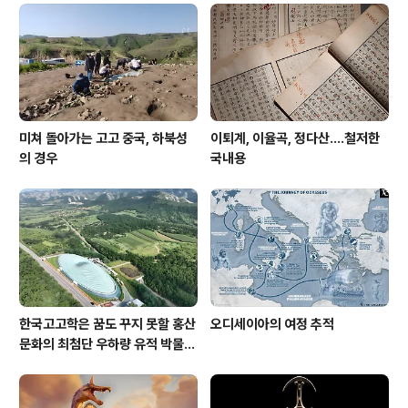
돌려받아야 한다는 주장을 굽히지 않지요. 하지만 갖은 이
유를 대고는 영국은 이에 응하지 않고 있습니다. 그 반환거
부논리 중 하나가 그리스 현지에는 돌려받을 만한 ..
미쳐 돌아가는 고고 중국, 하북성
이퇴계, 이율곡, 정다산....철저한
의 경우
국내용
한국고고학은 꿈도 꾸지 못할 홍산
오디세이아의 여정 추적
문화의 최첨단 우하량 유적 박물관
[신화통신]