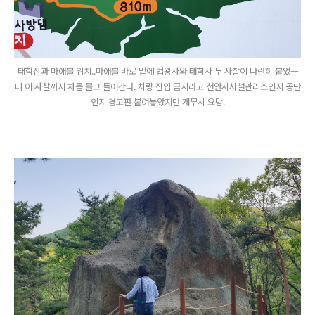
태학산과 마애불 위치..마애불 바로 밑에 법왕사와 태학사 두 사찰이 나란히 붙었는
데 이 사찰까지 차를 몰고 들어간다. 차량 진입 금지라고 천안시시설관리소인지 공단
인지 경고판 붙여놓았지만 개무시 요망.