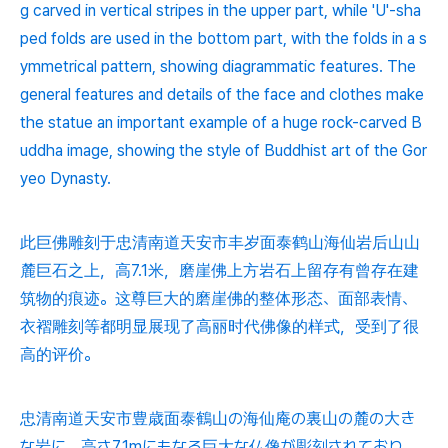
g carved in vertical stripes in the upper part, while 'U'-sha
ped folds are used in the bottom part, with the folds in a s
ymmetrical pattern, showing diagrammatic features. The
general features and details of the face and clothes make
the statue an important example of a huge rock-carved B
uddha image, showing the style of Buddhist art of the Gor
yeo Dynasty.
此巨佛雕刻于忠清南道天安市丰岁面泰鹤山海仙岩后山山
麓巨石之上，高7.1米，磨崖佛上方岩石上留存有曾存在建
筑物的痕迹。这尊巨大的磨崖佛的整体形态、面部表情、
衣褶雕刻等都明显展现了高丽时代佛像的样式，受到了很
高的评价。
忠清南道天安市豊歳面泰鶴山の海仙庵の裏山の麓の大き
な岩に、高さ7.1mにもなる巨大な仏像が彫刻されており、