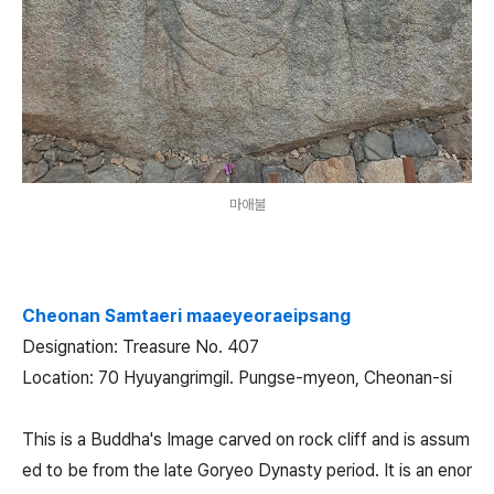
마애불
Cheonan Samtaeri maaeyeoraeipsang
Designation: Treasure No. 407
Location: 70 Hyuyangrimgil. Pungse-myeon, Cheonan-si
This is a Buddha's Image carved on rock cliff and is assum
ed to be from the late Goryeo Dynasty period. It is an enor