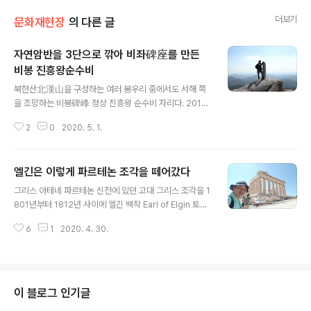
더보기
문화재현장
의 다른 글
자연암반을 3단으로 깎아 비좌碑座를 만든
비봉 진흥왕순수비
글 내용
북한산北漢山을 구성하는 여러 봉우리 중에서도 서해 쪽
을 조망하는 비봉碑峰 정상 진흥왕 순수비 자리다. 2011
년 가을에 포착한 모습인데 저 순수비는 그새 또 바뀌어 새
2
0
2020. 5. 1.
것으로 교체되었다. 실물은 1971년인가 그 어간에 뽑아다
가 국립중앙박물관에 쳐박아놨다. 난 이런 문화재 보존방
식 누차 얘기하지만 증오한다. 우리가 눈여겨 볼 대목 중 하
엘긴은 이렇게 파르테논 조각을 떼어갔다
나는 비신碑身을 꽂은 대좌臺座다. 자연 암반석을 3단으
글 내용
로 턱을 지게 방형으로 깎고는 그 복판을 구유를 파듯이 구
그리스 아테네 파르테논 신전에 있던 고대 그리스 조각을 1
멍을 뚫고는 거기에 방형 비석 몸통을 꽂았다. 누차 지적했
801년부터 1812년 사이에 엘긴 백작 Earl of Elgin 토머
듯이 파주 감악산 꼭대기 몰자비沒字碑도 이와 똑같고 비
스 브루스 Thomas Bruce 라는 친구가 떼어서 영국으로
형식도 같다. 무엇보다 사방을 조망하는 산 꼭대기라는 입
6
1
2020. 4. 30.
옮겨가게 되는데, 그렇게 떼어간 고대 그리스 조각을 흔히
지조건도 같다. 감악산비도 볼짝없이 진흥왕비다. 비좌를
엘긴 마블스 The Elgin Marbles 혹은 파르테논 마블스
가로지른 크랙이 몇군데서 가 있는데 저건 ..
라 부릅니다. 기원전 447~438 조각가 피디아스 Phidia
s 작품인 이 훌륭한 대리석 조각들이 지금은 영국 런던 소
재 영국박물관, 브리티시 뮤지엄 British Museum에 소
이 블로그 인기글
장되어 있습니다. 당연히 그리스 정부는 불법 반출했으니,