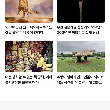
9,500만년 전 스피노사우루스는
우린 철은커녕 청동기도 모르던 3,
칼날 모양 머리 볏이 있었다
300년 전 히타이트 철제 단검
더는 방치할 수 없는 책 공해, 이제
뚜껑이 날아가면 고인돌이 되어버
분서갱유를 단행할 때다
리는 석실분, 일본 석무대 고분의
경우
의안내