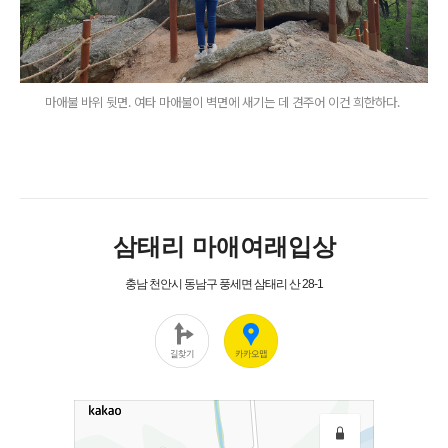
마애불 바위 뒷면. 여타 마애불이 벽면에 새기는 데 견주어 이건 희한하다.