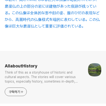
磨崖仏の上の部分の岩には建物があった痕跡が残ってい
る。この仏像は全体的な形や顔の姿、服のひだの表現など
から、高麗時代の仏像様式を端的に表わしている。この仏
像は巨大な磨崖仏として重要に評価されている。
로그 정보
AllaboutHistory
Think of this as a storyhouse of historic and
cultural aspects. The stories will cover various
topics, especially history, sometimes in-depth,
sometimes with a light touch. One constant
approach will be to resist any common sense or
구독하기
generalized viewpoint