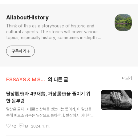
로그 정보
AllaboutHistory
Think of this as a storyhouse of historic and
cultural aspects. The stories will cover various
topics, especially history, sometimes in-depth,
sometimes with a light touch. One constant
approach will be to resist any common sense or
구독하기
generalized viewpoint
더보기
ESSAYS & MISCELLANIES
의 다른 글
탈상脫喪과 49재齋, 거상居喪을 줄이기 위
한 몸부림
글 내용
탈상은 글자 그대로는 상복을 벗는다는 뜻이라, 이 탈상을
통해 비로소 상주는 일상으로 돌아간다. 탈상하지 아니한
기간이 바로 상중喪中인데, 이 상중을 얼마로 삼느냐 해서
42
18
2024. 1. 11.
孝를 절대 가치로 앞세운 동북아시아에서도 적지않은 논란
이 있었으니 공자가 3년상을 제기한 이래, 이것이 줄곧 대