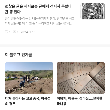
세였을 듯하지만, 이 3년상도 실상을 따지면 27개월과 25
괜찮은 글은 싸지르는 글에서 건지지 묵혔다
개월 설로 맞섰고, 아주 혹가다가 액면대로 해석해서 36개
월을 지내는 일도 있었지만, 대세는 아니다. 27개월과 25
간 똥 된다
글 내용
개월은 권력투쟁도 끼어 후한시대 이래 동아시아 경전해석
글이 글을 낳는다는 말 나는 줄기차게 한다. 뭐 일년을 쉬고
의 양강 구도를 형성한 정현인가 마융인가 어디를 따르느
다시 글을 써? 뭐 이 일 좀 마무리하고 나서 글을 써? 석박
냐에 따라 정해졌다. 이 3년상은 공자 당대에 벌써 너무 길
사논문 끝내고서 글을 써? 거지 같은 소리 그만해라. 글이
다고 문제가 되어, 논어를 보면 누구더라? 그의 제자 중에
1
1
2024. 1. 10.
글을 쓰지 휴식이 글을 쓰지는 못한다. 글로써 승부를 보고
서도 열라 부자로 공자의 시종일관..
자 하는 놈은 끊임없이 쓰야 한다. 미친 듯이 쓰야 한다. 일
년을 쉬고서, 혹은 충전하고 나서 글을 써? 쉬어봐라. 충전
해 봐라. 글쓰는 리차저블 배터리가 아니다. 끊임없이 쓰야
또 나오는 것이 글이다. 그 끊임없는 글에서 괜찮은 글이 나
이 블로그 인기글
오는 것이지 묵혀서 쉬어서 쓴 글이 좋은 글? 웃기는 소리
할 생각 말고 닥치고 쓰라. 그 따위 징징거릴 시간에 글 한
편이라도 더 쓰라. #글쓰기 *** related article *** 글
쓰기는 1년을 중단하면 영영 끝이다 글쓰기는..
미쳐 돌아가는 고고 중국, 하북성
이퇴계, 이율곡, 정다산....철저한
의 경우
국내용