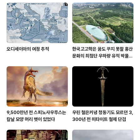
오디세이아의 여정 추적
한국고고학은 꿈도 꾸지 못할 홍산
문화의 최첨단 우하량 유적 박물관
[신화통신]
9,500만년 전 스피노사우루스는
우린 철은커녕 청동기도 모르던 3,
칼날 모양 머리 볏이 있었다
300년 전 히타이트 철제 단검