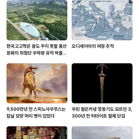
한국고고학은 꿈도 꾸지 못할 홍산
오디세이아의 여정 추적
문화의 최첨단 우하량 유적 박물관
[신화통신]
9,500만년 전 스피노사우루스는
우린 철은커녕 청동기도 모르던 3,
칼날 모양 머리 볏이 있었다
300년 전 히타이트 철제 단검