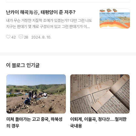
gical Museum, Palermo, Sicily Typical features
of Orpheus iconography include the tree, the ha
난카이 해곡海谷, 태평양이 준 저주?
rp and plectrum, the Phrygian cap, and the birds
글 내용
and animals congregating to hear his music. 오르
내가 무슨 거창한 지질학 조예가 있겠는가? 다만 그런 나도
페우스 바닥 모자이크 로마, 3세기 모자이크 안토니오 살
지구는 판대기 몇 개로 구성되어 있고 그런 판대기가 이동
리나스 고고학 박물관, 팔레르모, 시칠리아 오르..
한다는 대륙 이동설에 기초한 이른바 판구조론板構造論
42
28
2024. 8. 10.
[plate tectonics]은 상당한 신뢰를 주는 편이라,저 까마
득한 옛날 잠깐 인문지리에서 배운 그 구조론에 의거한 지
질 이상 발생, 곧 가장 대표적으로 지진 발생을 보면 거의
다 맞아떨어지는 까닭이다. 그에 의하면 그런 판끼리 접합
혹은 갈라지는 지점에서 저 세 가지 유형이 있다 하는데, 저
이 블로그 인기글
를 보면 엇나가는 경우가 있고, 서로를 향해 멀어지는 현상
이 있는가 하면, 서로 부닥치는 경우도 있다. 저에서 각종
지질 현상이 발생하지 않겠는가? 오죽 시끄럽겠는가? 지
구 전체를 보여주는 주요 판데기라. 이를 보면 한반도는 유
라시아 대륙 거대..
미쳐 돌아가는 고고 중국, 하북성
이퇴계, 이율곡, 정다산....철저한
의 경우
국내용