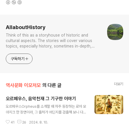
로그 정보
AllaboutHistory
Think of this as a storyhouse of historic and
cultural aspects. The stories will cover various
topics, especially history, sometimes in-depth,
sometimes with a light touch. One constant
approach will be to resist any common sense or
구독하기
generalized viewpoint
더보기
역사문화 이모저모
의 다른 글
오르페우스, 음악천재 그 기구한 이야기
글 내용
오르페우스Orpheus를 소개할 때 자주 등장하는 로마 모
아지크 한 장면이라, 그 출처가 어딘지를 검출해 보니 다음
이라 한다. Orpheus Floor Mosaic Roman, 3rd cen
41
26
2024. 8. 10.
tury Mosaic Antonio Salinas Regional Archaeolo