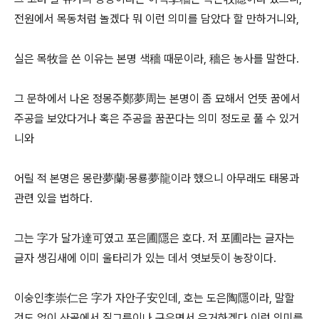
전원에서 목동처럼 놀겠다 뭐 이런 의미를 담았다 할 만하거니와,
실은 목牧을 쓴 이유는 본명 색穡 때문이라, 穡은 농사를 말한다.
그 문하에서 나온 정몽주鄭夢周는 본명이 좀 묘해서 언뜻 꿈에서
주공을 보았다거나 혹은 주공을 꿈꾼다는 의미 정도로 풀 수 있거
니와
어릴 적 본명은 몽란夢蘭·몽룡夢龍이라 했으니 아무래도 태몽과
관련 있을 법하다.
그는 字가 달가達可였고 포은圃隱은 호다. 저 포圃라는 글자는
글자 생김새에 이미 울타리가 있는 데서 엿보듯이 농장이다.
이숭인李崇仁은 字가 자안子安인데, 호는 도은陶隱이라, 말할
것도 없이 산골에서 질그릇이나 구우면서 은거하겠다 이런 의미를