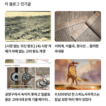
전 22세기에서 21세기 무렵 우르Ur 라는 도시에 기반을
이 블로그 인기글
둔 수메르 지배 왕조이자, 역사가들이 초기 제국이라고 생
각하는 단명한 영토 정치 국가를 지칭한다. 현재 독일 베를
린 소재 근동박물관[Vorderasiatches Museum]에 보
관되어 있는 움마Umma[엄마?] 출토 이 점토판은 중앙 안
뜰이 특..
[시장 없는 귀신 왕조] (4) 시장 자
이퇴계, 이율곡, 정다산....철저한
체가 아예 없는 고려 왕도 개경
국내용
공양구라서 녹이지 못하고 일괄로
9,500만년 전 스피노사우루스는
묻은 고려시대 은제 기물 떼거리로
칼날 모양 머리 볏이 있었다
여주서 발견