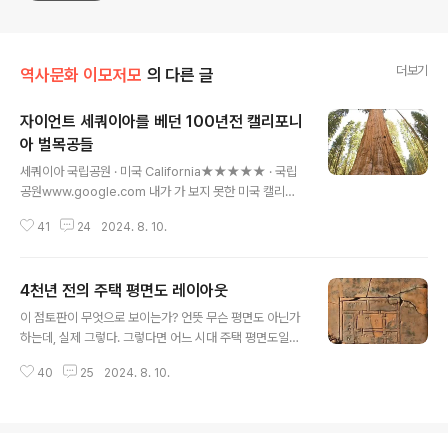
더보기
역사문화 이모저모
의 다른 글
자이언트 세쿼이아를 베던 100년전 캘리포니
아 벌목공들
글 내용
세쿼이아 국립공원 · 미국 California★★★★★ · 국립
공원www.google.com 내가 가 보지 못한 미국 캘리포
니아 세쿼이아 국립공원Sequoia National Park이라는
41
24
2024. 8. 10.
데다. 이 미국 국립공원 역사는 우리가, 특히 문화재 하는
사람들이 유심히 들여다봐야 하는데, 그 심각성을 제대로
아는 이 몇 되지 않는다.왜인가? 문화재는 요새 우리 정부
4천년 전의 주택 평면도 레이아웃
가 아주 요상하게 바꾸어 문제지만, 자연유산을 포함한다.
글 내용
우리가 말하는 문화재는 heritage다. 이 헤러티지는 cult
이 점토판이 무엇으로 보이는가? 언뜻 무슨 평면도 아닌가
ural과 natural을 다 포함한다. 세계유산협약은 그 주도한
하는데, 실제 그렇다. 그렇다면 어느 시대 주택 평면도일
사람들이 실은 미국 국립공원 관계자들이다. 이는 미국이
까? 그 연대는 놀랍게도 지금으로부터 4천년 전으로 거슬
지닌 숙명 같은 측면도 없지는 않을 것이다. 기껏 역사라 해
40
25
2024. 8. 10.
러 올라간다는 저짝 수메르 문명, 그러니깐 메소포타이아
봐야 250년밖에 되지 않고, 더구나 그 이전..
문명 시대 유물이다. 단군 할배 나시던 그 무렵이다. 저짝에
는 우르 3세[Ur III] 시대라는 시대 구분이 있다. 그 시대 유
물로 본다. 달리 우르 제3왕조라고도 하는 이 왕조는 기원