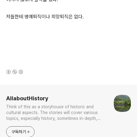
저들한테 명예퇴직이나 희망퇴직은 없다.
(새창열림)
로그 정보
AllaboutHistory
Think of this as a storyhouse of historic and
cultural aspects. The stories will cover various
topics, especially history, sometimes in-depth,
sometimes with a light touch. One constant
approach will be to resist any common sense or
구독하기
generalized viewpoint