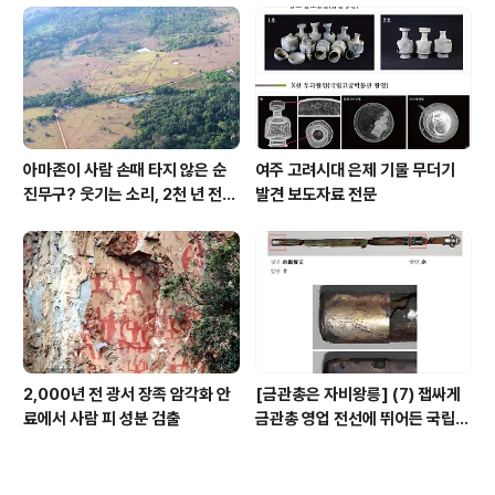
아마존이 사람 손때 타지 않은 순
여주 고려시대 은제 기물 무더기
진무구? 웃기는 소리, 2천 년 전에
발견 보도자료 전문
이미 사람 바글바글
2,000년 전 광서 장족 암각화 안
[금관총은 자비왕릉] (7) 잽싸게
료에서 사람 피 성분 검출
금관총 영업 전선에 뛰어든 국립박
물관, 하지만 잘못 고른 영업사원