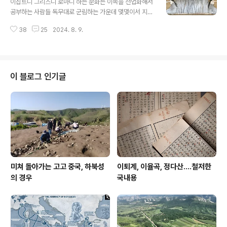
이집트니 그리스니 로마니 하는 문화는 이쪽을 전업화해서
출됐으니, 그에 따르면 저 쇳덩이는 이 철주에 녹이 슬지 않
공부하는 사람들 독무대로 군림하는 가운데 몇몇이서 지들
는 이유로 인phosphorus 성분을 들었다. 저걸 녹여 만들
필요한 자료만 속속 적출해서 간헐로 이용하며 실크로드
때 인을 섞었다는 뜻이다. 인이라면? 사람 뼈나 조개 껍질
38
25
2024. 8. 9.
타령이나 일삼는 정도라 이걸로는 택도 없어 외려 저쪽과
에 많이 들어 있다는 그 원소 성..
전연 관련 없는 사람들, 저쪽 전문이 아니라 하는 사람들이
개입할 여지는 천지빼까리로 늘려 있으니 그런 까닭에 이
쪽에서 적극 개입하며 기존 연구 흐름을 뒤흔들어야 한다.
그것이 이집트학 그리스학 로마학을 풍부하게 하는 일이며
이 블로그 인기글
무엇보다 한국학 보폭을 넓혀 세계사로 확대하는 길이다.
예컨대 장송의례 공부하는 사람들이 저짝을 보면 기가 차
는 일 천지다. 如컨대 이집트를 보면 장례에 전문 곡소리꾼
을 고용하는데 이게 조선시대에 그대로 통용한다. 이런 노
다지를 가만둘 것인가? 첨부 사진은 이른바 아..
미쳐 돌아가는 고고 중국, 하북성
이퇴계, 이율곡, 정다산....철저한
의 경우
국내용