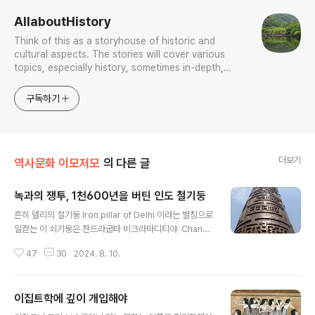
AllaboutHistory
Think of this as a storyhouse of historic and
cultural aspects. The stories will cover various
topics, especially history, sometimes in-depth,
sometimes with a light touch. One constant
approach will be to resist any common sense or
구독하기
generalized viewpoint
더보기
역사문화 이모저모
의 다른 글
녹과의 쟁투, 1천600년을 버틴 인도 철기둥
글 내용
흔히 델리의 철기둥 Iron pillar of Delhi 이라는 별칭으로
일컫는 이 쇠기둥은 찬드라굽타 비크라마디티야 Chandr
agupta Vikramaditya 2세(재위 서기 375~415년 무
47
30
2024. 8. 10.
렵),가 만들어 세운 것으로, 놀랍게도 저 상태로 1600년을
버팅기며 질긴 생명을 자랑한다. 노출 상태 높이가 7,21m
이고 기둥 뿌리 지름은 41㎝, 무게는 6톤가량으로 추정한
이집트학에 깊이 개입해야
다. 이 기둥 1.12m 부분은 땅밑에 있다. 도대체 무슨 힘으
글 내용
로 저 철기둥은 녹을 버텨냈을가? 1998년 연구성과가 제