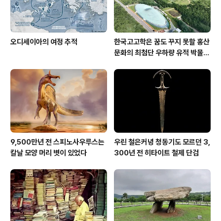
오디세이아의 여정 추적
한국고고학은 꿈도 꾸지 못할 홍산
문화의 최첨단 우하량 유적 박물관
[신화통신]
9,500만년 전 스피노사우루스는
우린 철은커녕 청동기도 모르던 3,
칼날 모양 머리 볏이 있었다
300년 전 히타이트 철제 단검