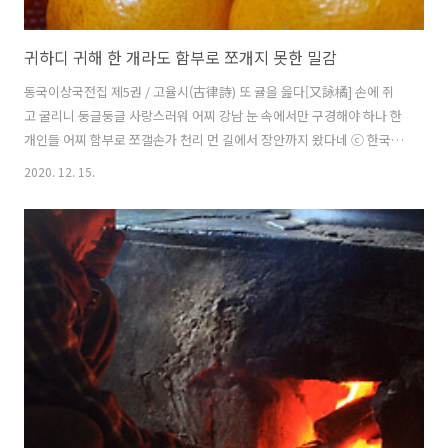
귀하디 귀해 한 개라도 함부로 쪼개지 못한 밀감
동국이상국전집 제5권 / 고율시(古律詩) 또 귤을 읊다[又詠橘] 손에 쥐
고 굴리니 둥글둥글 사랑스러워 어찌 강남 눈 속에서만 구경해야 하나 한
개인들 어찌 함부로 쪼갤손가 천리 먼 길에서 장안까지 왔다네 ⓒ 한국고
전번역원 | 이재수 (역) | 1980 掌中持弄愛團團。何必江南雪裏看。一
2020. 12. 15.
箇忍堪輕擘破。邈從千里致長安。 ⓒ 한국고전번역원 | 영인표점 한
국문집총간 | 1990 동국이상국전집 제5권 / 고율시(古律詩) 문 장로가
귤을 부賦한 시에 차운하다[次韻文長老賦橘] 형남荊南에만 생산되는
데 흩어진 선성의 정기精氣일세 〈춘추위春秋緯〉 운두추運斗樞에
“선성의 정기가 흩어져 귤이 되었다.” 하였다. 속에는 백옥뇌가 들었고
겉에는 울금이 덮였네 천 그루의 재배는 천호후千戶侯에 견주고 세 개를
간직함은 모친에게 드리려 함일..