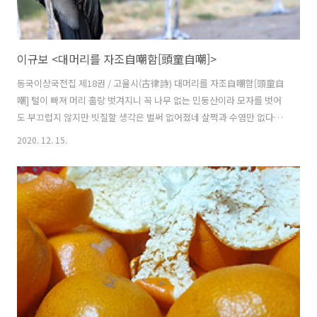
이규보 <대머리를 자조自嘲함[頭童自嘲]>
동국이상국전집 제18권 / 고율시(古律詩) 대머리를 자조自嘲함[頭童自
嘲] 털이 빠져 머리 홀랑 벗겨지니 꼭 나무 없는 민둥산이라 모자를 벗어
도 부끄럽지 않지만 빗질할 생각은 벌써 없어졌네 살쩍과 수염만 없다면
참말로 늙은 까까중 같으리 갓과 고깔로 정수리 꾸미고 말타고 마부까지
2020. 12. 15.
거느리고는 누른 옷차림 둘이서 끌게 했더니 길거리선 깔깔거리며 떠들
어대네 행인들은 의인인가 착각하고는 쫓기듯 달려 서로 피하네 실상은
망령되고 용렬해 나라엔 아무짝에도 쓸모없네 배 하나만 뚱뚱해 국록만
실컷 먹었을 뿐 스스로 생각해도 얼굴 두꺼운데 남들이 조롱하지 않으리
속히 그만두고 들어앉아 누추한 꼴 더하지나 말아야지 ⓒ 한국고전번역
원 | 권오호 (역) | 1978 髮落頭盡童。譬之禿山是。脫帽得不慙。容
梳已無意。若無鬢與鬚。眞與老髡..