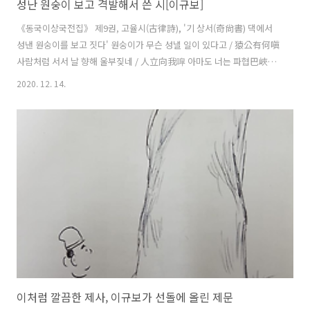
성난 원숭이 보고 격발해서 쓴 시[이규보]
《동국이상국전집》 제9권, 고율시(古律詩), '기 상서(奇尙書) 댁에서
성낸 원숭이를 보고 짓다' 원숭이가 무슨 성낼 일이 있다고 / 猿公有何嗔
사람처럼 서서 날 향해 울부짖네 / 人立向我嘷 아마도 너는 파협巴峽의
달빛 생각하여 / 爾思巴峽月 높직한 주문朱門에 얽매임 싫어하리 / 厭
2020. 12. 14.
絆失門高 나도 푸른 산에 은거함을 생각하며 / 我戀碧山隱 부질없이 홍
진紅塵의 시달림을 받노라 / 浪受紅塵勞 나와 너는 같은 병을 앓는데 /
我與爾同病 어찌하여 넌 사납게 부르짖느냐 / 胡爲厲聲咆 *** 국립중
앙박물관 강민경 선생 글과 그림이다.
이처럼 깔끔한 제사, 이규보가 선돌에 올린 제문