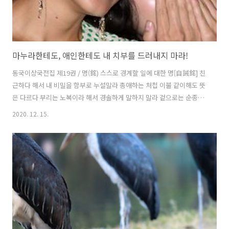
마누라한테도, 애인한테도 내 치부를 드러내지 마라!
동국이상국전집 제19권 / 명(銘) 스스로 경계할 일에 대한 명[自誡銘] 친
근하다 해서 내 비밀을 함부로 누설말라 총애하는 처첩 이불 같이해도 뜻
은 다르다 부리는 노복이라 해서 경솔하게 말하지 말라 겉으로는 순종하
나 속으론 엉뚱한 생각을 한다 더구나 나에게 친근한 사람도 부리는 사람
2020. 12. 15.
도 아님에랴 ⓒ 한국고전번역원 | 김동주 (역) | 1978 無曰親眤而漏吾
微。寵妻嬖妾兮。同衾異意。無謂傼御兮輕其言。外若無骨兮。苞
蓄有地。況吾不媟近不驅使者乎。 ⓒ 한국고전번역원 | 영인표점 한
국문집총간 | 1990 **** 너무나 잘 알면서도 잘 되지 않는 일이다. 언제
나 말하듯이 배신은 측근의 특권이다. 나를 배신하는 사람은 나의 최측근
이다. 내 비밀을 속속들이 아는 까닭이다. 돈 좀 있는 사람이면 언제나 비
서와 운전사를 조심해야..