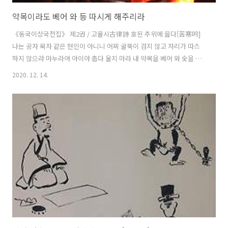
약목이라도 베어 와 등 따시게 해주리라
《동국이상국전집》 제2권 / 고율시古律詩 호된 추위에 읊다[苦寒吟]
나는 공자 묵자 같은 현인이 아니니 어찌 굴뚝이 검지 않고 자리가 따스
하지 않으랴 마누라여 아이야 춥다 울지 마라 내 약목을 베어 와 숯을 만
들어 우리 집과 온 천하를 두루 따습게 해서 추운 섣달에도 늘 땀을 흘리
2020. 12. 14.
게 하련다 [주-D001] 공묵(孔墨) 같은……않으랴 : 자신을 낮추어 겸사
하는 말이다. 공묵은 곧 공자孔子와 묵자墨子를 가리키는데, 반고班固
의 《답빈희答賓戲》에 “성철聖哲들은 세상을 구제하기에 항시 급급하
여 늘 천하를 주유하느라 공자가 앉은 자리는 따스해질 겨를이 없었고,
묵자가 사는 집에는 굴뚝에 그을음이 낄 여가가 없었다.” 하였다. [주-
D002] 약목(若木) : 해 지는 곳에 있다는 나무 이름. ⓒ 한국고전번역원 |
이..