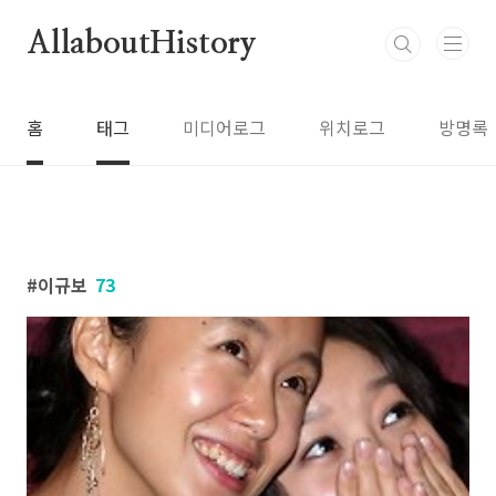
본문 바로가기
AllaboutHistory
홈
태그
미디어로그
위치로그
방명록
이규보
73