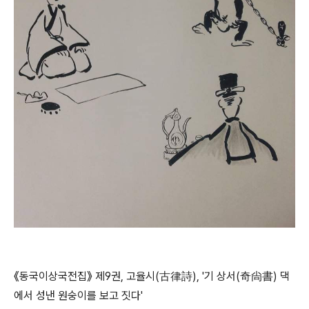
《동국이상국전집》 제9권, 고율시(古律詩), '기 상서(奇尙書) 댁
에서 성낸 원숭이를 보고 짓다'