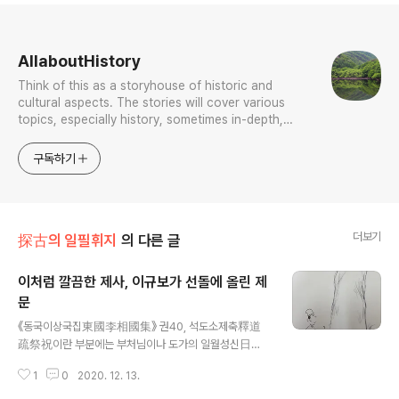
로그 정보
AllaboutHistory
Think of this as a storyhouse of historic and
cultural aspects. The stories will cover various
topics, especially history, sometimes in-depth,
sometimes with a light touch. One constant
approach will be to resist any common sense or
구독하기
generalized viewpoint
더보기
探古의 일필휘지
의 다른 글
이처럼 깔끔한 제사, 이규보가 선돌에 올린 제
문
글 내용
《동국이상국집東國李相國集》 권40, 석도소제축釋道
疏祭祝이란 부분에는 부처님이나 도가의 일월성신日月
星辰 같은 존재에게 제사드릴 때 쓴 제문, 축문 등이 실렸
1
0
2020. 12. 13.
다. 이란 글도 개중 하나다. 의주는 고구려의 '천정군泉井
郡'이었다니 지금의 함경남도 문천, 원산 일대 어디께였던