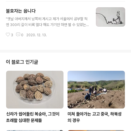
모양이고, 입석이란 글자 그대로 '선돌'이 되겠다. 선사시대
불효자는 웁니다
에 세운 선돌에 고려시대에도 제사를 지내셨던 모양인데,
글 내용
그 제문을 보면 세상에 이처럼 깔끔한 제사가 또 있나 싶다.
"옛날 아버지께서 남쪽에 계시고 제가 서울에서 공부할 적
"신神이 의지할 곳은 이 우뚝한 돌이 서 있는 곳이며, 신信
엔 300리 길이 비록 멀다 해도 가기만 하면 뵐 수 있었는
으로 받드는 제수는 저 길에 괸 빗물을 떠와서 장만하나이
데, 지금 계시는 북녘 산기슭은 도성都城과의 거리가 몇 걸
다. 바라건대 순수한 정성에 흠향하사 더욱 음덕의 도움을
3
0
2020. 12. 13.
음 되지 않아 잠깐 사이에 갈 수는 있어도 간들 누구를 뵈오
주소서. [神所憑依。有斯石之特立。信可羞薦。酌
리까. 제 일생이 끝나도록 다시 뵈올 길이 없습니다. 말은
彼潦以克禋。庶享純誠。益紆陰相。]" *** 이상은
입에서 나오려 하나 목이 메어 사뢰기 어렵고, 다만 이 엷은
국립박..
술잔으로 저의 속정을 표하오니 아, 슬프기만 합니다." ㅡ
이규보 《동국이상국집》 권37, "아버지를 위한 제문, 누군
이 블로그 인기글
가를 대신해서 짓다[祭父文 代人行]" *** 이상은 국립
박물관 강민경 선생 글이다.
신라가 씹어돌린 복숭아, 그것이
미쳐 돌아가는 고고 중국, 하북성
초래할 심대한 문제들
의 경우