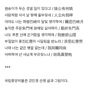
원숭이가 무슨 성낼 일이 있다고 / 猿公有何嗔
사람처럼 서서 날 향해 울부짖네 / 人立向我嘷
아마도 너는 파협巴峽의 달빛 생각하여 / 爾思巴峽月
높직한 주문朱門에 얽매임 싫어하리 / 厭絆失門高
나도 푸른 산에 은거함을 생각하며 / 我戀碧山隱
부질없이 홍진紅塵의 시달림을 받노라 / 浪受紅塵勞
나와 너는 같은 병을 앓는데 / 我與爾同病
어찌하여 넌 사납게 부르짖느냐 / 胡爲厲聲咆
***
국립중앙박물관 강민경 선생 글과 그림이다.