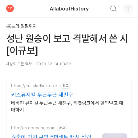
검색하기
AllaboutHistory
티스토리
探古의 일필휘지
성난 원숭이 보고 격발해서 쓴 시
[이규보]
세상의 모든 역사
2020. 12. 14. 03:29
https://m.ticketlink.co.kr
광고
키즈뮤지컬 두근두근 새친구
베베핀 뮤지컬 두근두근 새친구, 티켓링크에서 할인받고 예
매하기
http://m.coupang.com
광고
원숭이 인형 쿠팡 5퍼센트 캐시 적립