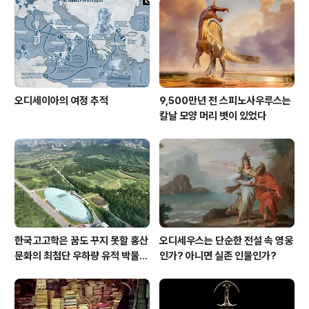
오디세이아의 여정 추적
9,500만년 전 스피노사우루스는
칼날 모양 머리 볏이 있었다
한국고고학은 꿈도 꾸지 못할 홍산
오디세우스는 단순한 전설 속 영웅
문화의 최첨단 우하량 유적 박물관
인가? 아니면 실존 인물인가?
[신화통신]