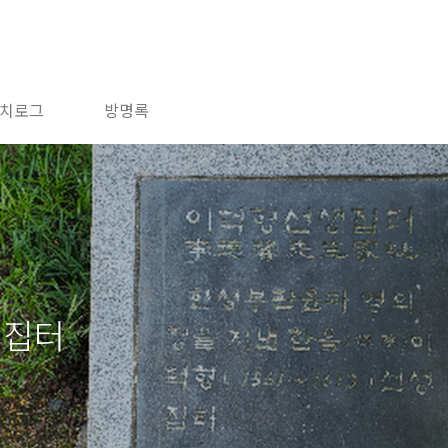
치로그
방명록
 집터