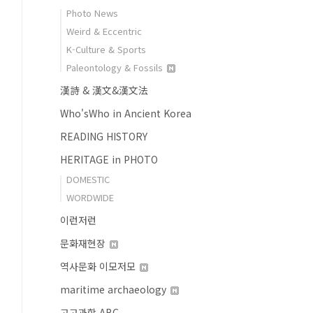
Photo News
Weird & Eccentric
K-Culture & Sports
Paleontology & Fossils
漢詩 & 漢文&漢文法
Who'sWho in Ancient Korea
READING HISTORY
HERITAGE in PHOTO
DOMESTIC
WORDWIDE
이런저런
문화재현장
역사문화 이모저모
maritime archaeology
고고과학 ABC