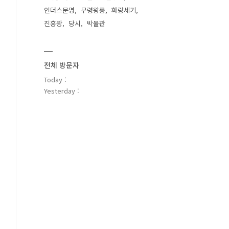
인더스문명
무령왕릉
화랑세기
진흥왕
당시
박물관
전체 방문자
Today :
Yesterday :