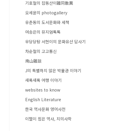
기호철의 잡동산이雜同散異
오세윤의 photogallery
유춘동의 도서문화와 세책
여송은의 뮤지엄톡톡
우당당탕 서현이의 문화유산 답사기
차순철의 고고통신
南山雜談
J의 특별하지 않은 박물관 이야기
새록새록 여행 이야기
websites to know
English Literature
한국 역사문화 영어사전
이빨이 씹은 역사, 치의사학