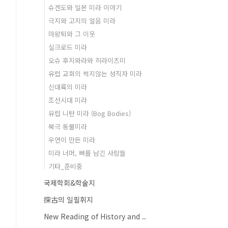
슈겐도와 일본 미라 이야기
극지와 고지의 얼음 미라
마왕퇴와 그 이웃
실크로드 미라
오슈 후지와라와 히라이즈미
유럽 교회의 썩지않는 성직자 미라
신대륙의 미라
조선시대 미라
유럽 니탄 미라 (Bog Bodies)
북극 동물미라
우연이 만든 미라
미라 너머, 뼈를 남긴 사람들
기타_준비중
국제학회&학술지
探古의 일필휘지
New Reading of History and ..