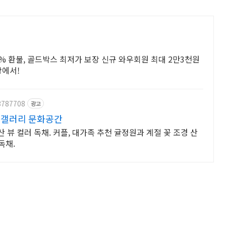
00% 환불, 골드박스 최저가 보장 신규 와우회원 최대 2만3천원
팡에서!
3787708
광고
 갤러리 문화공간
뷰 컬러 독채. 커플, 대가족 추천 귤정원과 계절 꽃 조경 산
독채.