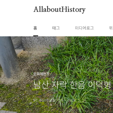
본문 바로가기
AllaboutHistory
홈
태그
미디어로그
위
문화재현장
남산 자락 한음 이덕형
by 세상의 모든 역사
2024. 5. 14.