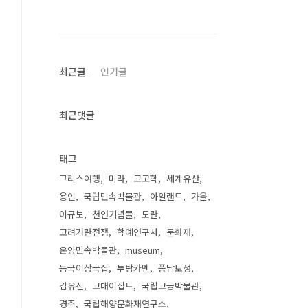
최근글
인기글
최근댓글
태그
그리스여행
미라
고고학
세계유산
용인
국립민속박물관
아일랜드
가을
이규보
천연기념물
모란
고려거란전쟁
학예연구사
문화재
온양민속박물관
museum
동국이상국집
투탕카멘
풍납토성
김유신
고대이집트
국립고궁박물관
경주
국립해양문화재연구소