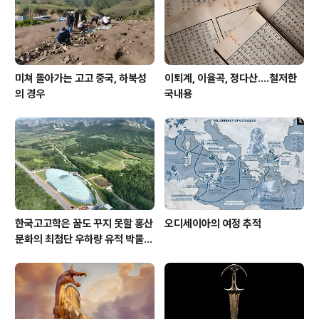
미쳐 돌아가는 고고 중국, 하북성
이퇴계, 이율곡, 정다산....철저한
의 경우
국내용
한국고고학은 꿈도 꾸지 못할 홍산
오디세이아의 여정 추적
문화의 최첨단 우하량 유적 박물관
[신화통신]