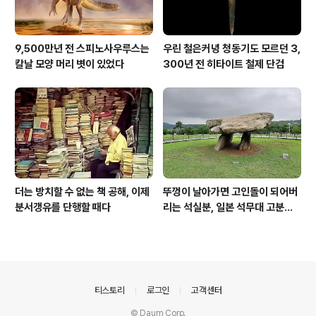
9,500만년 전 스피노사우루스는
우린 철은커녕 청동기도 모르던 3,
칼날 모양 머리 볏이 있었다
300년 전 히타이트 철제 단검
더는 방치할 수 없는 책 공해, 이제
뚜껑이 날아가면 고인돌이 되어버
분서갱유를 단행할 때다
리는 석실분, 일본 석무대 고분의
경우
의안내
티스토리
로그인
고객센터
© Daum Corp.