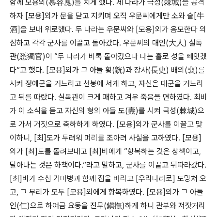
함께 모용외(慕容廆)를 치게 했다. 세 나라가 극성(棘城)을 공격
하자 [모용]외가 문을 닫고 지키며 오직 우문씨에게만 소와 술[牛
酒]을 보내 위로했다. 두 나라는 우문씨와 [모용]외가 음모한다 의
심하고 각각 군사를 이끌고 돌아갔다. 우문씨의 대인(大人) 실독
관(悉獨官)이 “두 나라가 비록 돌아갔으나 나는 홀로 성을 빼앗겠
다”고 했다. [모용]외가 그 아들 황(皝)과 장사(長史) 배의(裵)를
시켜 정예군을 거느리고 선봉에 서게 하고, 자신은 대군을 거느리
고 뒤를 따랐다. 실독관이 크게 패하고 겨우 죽음을 면하였다. 최비
가 이 소식을 듣고 자신의 형의 아들 도(燾)를 시켜 극성(棘城)으
로 가서 거짓으로 축하하게 하였다. [모용]외가 군사를 이끌고 맞
이하니, [최]도가 두려워 머리를 조아려 사실을 고하였다. [모용]
외가 [최]도를 돌려보내고 [최]비에게 “항복하는 것은 상책이고,
달아나는 것은 하책이다.”라고 말하고, 군사를 이끌고 뒤따라갔다.
[최]비가 수십 기마병과 함께 집을 버리고 [우리나라로] 도망쳐 오
고, 그 무리가 모두 [모용]외에게 항복하였다. [모용]외가 그 아들
인(仁)으로 하여금 요동을 진무(鎭撫)하게 하니 관부와 저잣거리