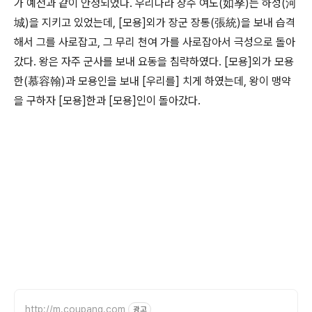
가 예전과 같이 안정되었다. 우리나라 장수 여노(如孥)는 하성(河
城)을 지키고 있었는데, [모용]외가 장군 장통(張統)을 보내 습격
해서 그를 사로잡고, 그 무리 천여 가를 사로잡아서 극성으로 돌아
갔다. 왕은 자주 군사를 보내 요동을 침략하였다. [모용]외가 모용
한(慕容翰)과 모용인을 보내 [우리를] 치게 하였는데, 왕이 맹약
을 구하자 [모용]한과 [모용]인이 돌아갔다.
http://m.coupang.com
광고