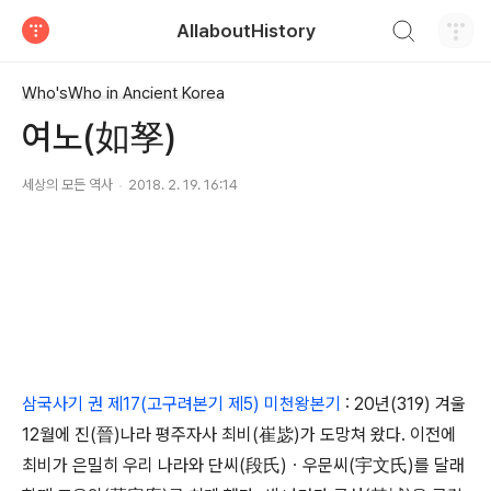
검색하기
AllaboutHistory
티스토리
Who'sWho in Ancient Korea
여노(如孥)
세상의 모든 역사
2018. 2. 19. 16:14
삼국사기 권 제17(고구려본기 제5) 미천왕본기
: 20년(319) 겨울
12월에 진(晉)나라 평주자사 최비(崔毖)가 도망쳐 왔다. 이전에
최비가 은밀히 우리 나라와 단씨(段氏)ㆍ우문씨(宇文氏)를 달래