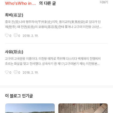
더보기
Who'sWho in Ancient Korea
의 다른 글
최비(崔毖)
글 내용
중국 진(晉)나라 평주자사(平州刺史)이자, 동이교위(東夷校尉)로 있다가 민
제(愍帝) 때 전연(前燕)의 모용외(慕容廆)한테 쫓겨나 고구려 미천왕 20년(3
19), 고구려로 도망쳤다. 삼국사기 권 제17(고구려본기 제5) 미천왕본기 : 20
0
0
2018. 2. 19.
년(319) 겨울 12월에 진(晉)나라 평주자사 최비(崔毖)가 도망쳐 왔다. [망명하
기] 이전에 최비가 은밀히 우리 나라와 [선비족 갈래들인] 단씨(段氏)ㆍ우문씨
(宇文氏)를 달래 함께 모용외(慕容廆)를 치게 했다. 세 나라가 극성(棘城)을
사유(斯由)
공격하자 [모용]외가 문을 닫고 지키며 오직 우문씨에게만 소와 술[牛酒]을 보
글 내용
내 위로했다. 두 나라는 우문씨와 [모용]외가 음모한다 의심하고 각각 군사를 이
고구려 고국원왕 이름이다. 미천왕 태자로 즉위해 다스리다 백제와의 전쟁에서
끌고 돌아갔다. 우문씨 대인(大人)인 실독관(悉獨官)이 “두 나라가 비록 돌아
흐르는 화살을 맞고 전사했다. 삼국사기 권 제17(고구려본기 제5) 미천왕본기 :
갔으..
15년(314)봄 정월에 왕자 사유(斯由)를 태자로 세웠다.삼국사기 권 제18(고구
0
0
2018. 2. 19.
려본기 제6) 고국원왕본기 즉위년 : 고국원왕(故國原王)은 이름이 사유(斯由)
다. 미천왕이 15년에 태자로 삼았고, 32년 봄에 왕이 죽자 즉위하였다.삼국유
사 권 제1 왕력 : 제16대 국원왕(國原王)은 이름이 쇠(釗)인데 사유(斯由)라고
도 하며 강상(岡上)이라 일컫기도 한다.삼국사기 권 제24(백제본기 제2) 근초
고왕본기 : 24년(369) 가을 9월에 고구려 왕 사유(斯由)가 보병과 기병 2만
이 블로그 인기글
명을 거느리고 치양(雉壤)에 와서 진을 치고는 군사를 나누어 민가를 약탈..