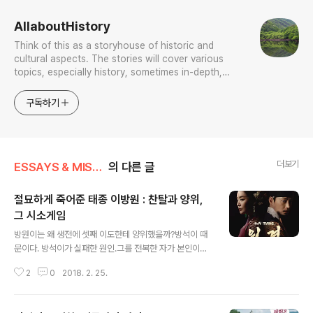
AllaboutHistory
Think of this as a storyhouse of historic and
cultural aspects. The stories will cover various
topics, especially history, sometimes in-depth,
sometimes with a light touch. One constant
approach will be to resist any common sense or
구독하기
generalized viewpoint
더보기
ESSAYS & MISCELLANIES
의 다른 글
절묘하게 죽어준 태종 이방원 : 찬탈과 양위,
그 시소게임
글 내용
방원이는 왜 생전에 셋째 이도한테 양위했을까?방석이 때
문이다. 방석이가 실패한 원인.그를 전복한 자가 본인이기
에 어찌해야 하는지를 너무 잘 알았다.성계가 실패한 이유
2
0
2018. 2. 25.
는 골육의 정을 끊지 못했기 때문이다.방석이를 제외한 모
든 아들은 죽여버리거나 팔다리를 끊고 지방으로 위리안치
했어야 한다.이걸 본능으로 방원이는 알았다.한데 이도는