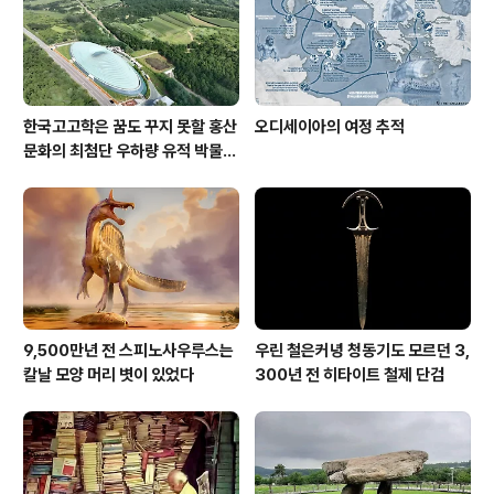
한국고고학은 꿈도 꾸지 못할 홍산
오디세이아의 여정 추적
문화의 최첨단 우하량 유적 박물관
[신화통신]
9,500만년 전 스피노사우루스는
우린 철은커녕 청동기도 모르던 3,
칼날 모양 머리 볏이 있었다
300년 전 히타이트 철제 단검