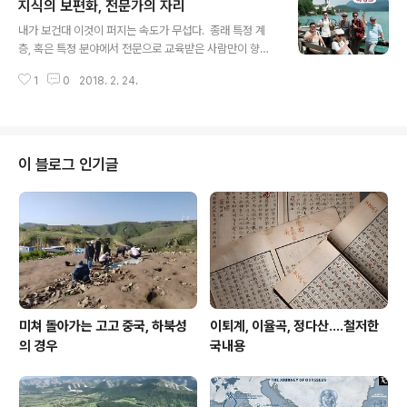
지식의 보편화, 전문가의 자리
이걸 몰랐다.아들이 병약함을 알았으되 그 아들을 지나 바
글 내용
로 손자에게 갈 수밖에 없음을 알았을 것이로대 혈육에 이
내가 보건대 이것이 퍼지는 속도가 무섭다. 종래 특정 계
끌려 후사를 망치고 말았다.권력은 부자라도 나누는 물건
층, 혹은 특정 분야에서 전문으로 교육받은 사람만이 향유
이 아니다. 태양은 하나다. (2016. 2. 25) *** 이방원이
한다는 각 분야 전문지식이 이제는 보편화 단계에 접어들
일찌감치 상왕으로 물러나 골방에 쳐박혀 있으면서도 일거
1
0
2018. 2. 24.
었다. 이젠 알량한 지식이랍시고 그걸 무기로 내세워 군림
수일투족 다 감시한 까닭은 대권을 일단 물려준 이도가 불
하는 시대는 지났다. 이것이 문헌을 주로 대상으로 하는 역
안정하기 짝이 없던 까닭이었다. 상..
사학에서 무너졌다가 요새는 경계가 없어 고고학 미술사
건축학 등등이 모조리 철옹성을 열어제꼈다. 중국 고고?
동남아 미술? 인도 건축? 내가 그 전문가라고 까불다가 큰
이 블로그 인기글
코 닥친다. 산스크리트어 팔리어 조금 안다고 알량거리다
가 망신당한다. 한문 조금 안다고 알랑거리다가 면박당한
다. 두공이니 박공이니 하는 용어 거들먹이다가 창피산
다. 내 가본 곳, 그 뿌듯함이 있었지만, 이젠 안 가본 사람이
없다. 나보다 꽃보다 할배, ..
미쳐 돌아가는 고고 중국, 하북성
이퇴계, 이율곡, 정다산....철저한
의 경우
국내용