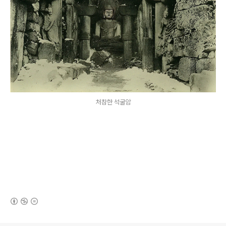
처참한 석굴암
(새창열림)
로그 정보