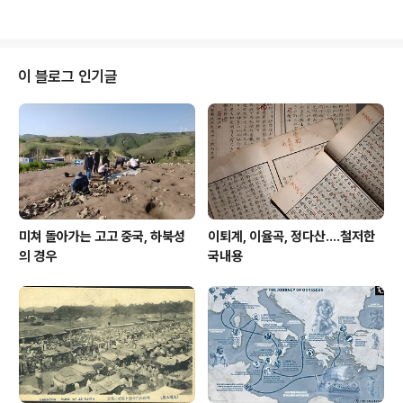
으므로 꼭..
할 예정입니다. 그래서 오늘은 『사자의 서』 중에서도 그 정
교함과 예술적 가치가 가장 뛰어난 필사본으로 평가 받고
있는 『아니의 서』를 소개해드릴까 합니다. 인쇄기술이 없
던 고대 이집트에서 『사자의 서』(Book of the Dead)는
이 블로그 인기글
사본을 일일이 필사하는 방식으로 제작되었는데 이때 의뢰
자 혹은 문서 제작자는 총 192개 주문 중 적절하다고 생각
하는 주문을 취사선택할 수 있었으며 삽화 역시 의뢰자 기
호나 문서 제작자 필요에 따라 선택되거나 제외되었습니
다. 이런 ..
미쳐 돌아가는 고고 중국, 하북성
이퇴계, 이율곡, 정다산....철저한
의 경우
국내용