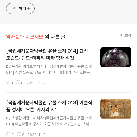
sometimes with a light touch. One constant
approach will be to resist any common sense or
구독하기
generalized viewpoint
더보기
역사문화 이모저모
의 다른 글
[국립세계문자박물관 유물 소개 014] 랜선
도슨트: 텐트-하피의 미라 형태 석관
글 내용
by 유성환 이집트학 박사 [국립세계문자박물관 유물 소개
014] 랜선 도슨트: 텐트-하피의 미라형태의 석관 오늘은
고대 이집트의 마지막 토착 왕조였던 제 30 왕조(기원전 3
1
0
2023. 11. 2.
80-332년) 혹은 그리스 지배기 초기(기원전 332-30년)
에 제작된, 텐트-하피(Tenet-hapi)라는 여인의 검은색
현무암 석관을 살펴보도록 하겠습니다. 이 석관은 현재 프
[국립세계문자박물관 유물 소개 013] 예술작
랑스 파리의 루브르 박물관(Musée du Louvre)에 소장
되어 있는데 2023년 5월 개관하는 국립세계문자박물관
품 경지에 오른 '사자의 서'
글 내용
은 이 석관의 정교한 복제유물을 전시할 예정입니다. 폭 길
by 유성환 이집트학 박사 [국립세계문자박물관 유물 소개
이 높이가 각각 60 x 185 x 34센티미터인 이 석관 세부
013] 예술작품의 경지에 오른 『사자의 서』 필사본 – 『아니
사진은 아래 링크를 통해 보실 수 있는데 세부묘사가 매우
의 서』 2023년 5월 개관하는 국립세계문자박물관은 이
아름답고 이집트의 다양한 상징들이 충실하게 재현되어 있
0
0
2023. 11. 2.
『아니의 서』(Papyrus of Ani)의 정교한 복제유물을 전시