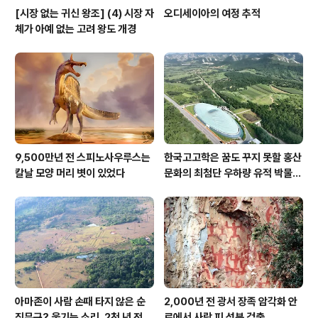
[시장 없는 귀신 왕조] (4) 시장 자
오디세이아의 여정 추적
체가 아예 없는 고려 왕도 개경
9,500만년 전 스피노사우루스는
한국고고학은 꿈도 꾸지 못할 홍산
칼날 모양 머리 볏이 있었다
문화의 최첨단 우하량 유적 박물관
[신화통신]
아마존이 사람 손때 타지 않은 순
2,000년 전 광서 장족 암각화 안
진무구? 웃기는 소리, 2천 년 전에
료에서 사람 피 성분 검출