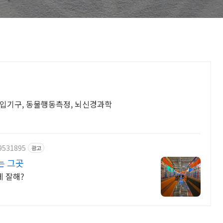
주입기구, 동물행동측정, 뇌신경과학
29531895
광고
는 그곳
게 잘해?