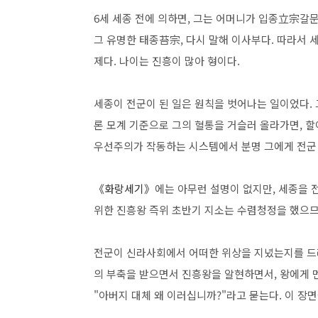
6세 세종 전에 의하면, 그는 어머니가 입종立宗갈
그 유명한 태종苔宗, 다시 말해 이사부다. 따라서
제다. 나이는 진흥이 많아 형이다.
세종이 전군이 된 일은 원칙을 벗어나는 일이었다. 
론 모계 기준으로 그의 혈통을 거슬러 올라가면, 할
우선주의가 작동하는 시스템에서 분명 그에게 전군 
《화랑세기
》
에는 아무런 설명이 없지만, 세종을 
위한 진흥왕 즉위 초반기 지소는 수렴청정을 했으므
전군이 신라사회에서 어떠한 위상을 지녔는지를 드
의 부축을 받으면서 진흥왕을 알현하면서, 왕에게 먼
"아버지 대체 왜 이러십니까?"라고 묻는다. 이 장