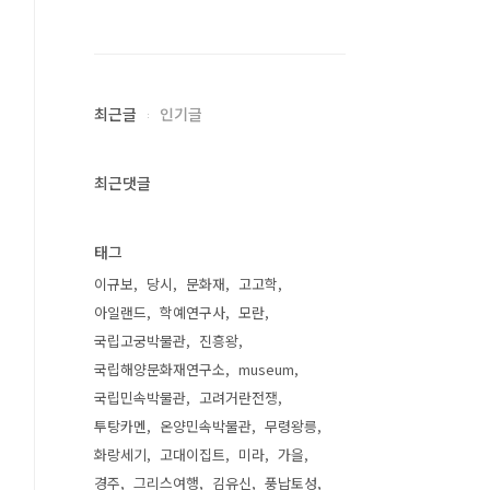
최근글
인기글
최근댓글
태그
이규보
당시
문화재
고고학
아일랜드
학예연구사
모란
국립고궁박물관
진흥왕
국립해양문화재연구소
museum
국립민속박물관
고려거란전쟁
투탕카멘
온양민속박물관
무령왕릉
화랑세기
고대이집트
미라
가을
경주
그리스여행
김유신
풍납토성