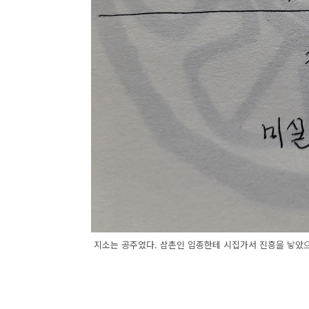
지소는 공주였다. 삼촌인 입종한테 시집가서 진흥을 낳았으