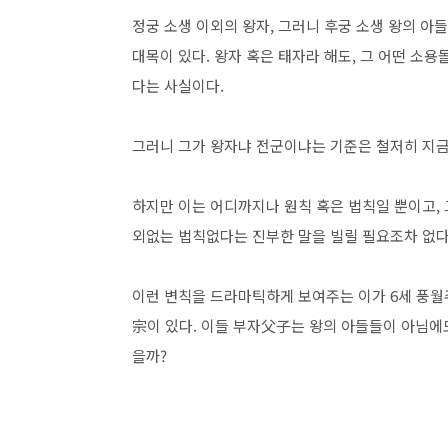
정궁 소생 이외의 왕자, 그러니 후궁 소생 왕의 아
대목이 있다. 왕자 혹은 태자라 해도, 그 어떤 소
다는 사실이다.
그러니 그가 왕자냐 전군이냐는 기준은 철저히 지금
하지만 이는 어디까지나 원칙 혹은 법칙일 뿐이고,
외없는 법칙없다는 진부한 말을 빌릴 필요조차 없다
이런 변칙을 드라마틱하게 보여주는 이가 6세 풍월
宗이 있다. 이들 부자父子는 왕의 아들들이 아님에
을까?