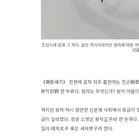
조선시대 왕과 그 자식. 같은 자식이라지만 엄마에 따른 
넘을
《화랑세기
》
전편에 걸쳐 자주 출현하는 전군殿君
봉작封爵 한 부류다. 왕자는 무엇인가? 왕의 아들이
하지만 왕자 역시 엄연한 신분제 사회에서 등급이 
급이 갈라졌다. 정궁 소생은 왕자王子라 한 듯하다.
일러 태자太子 혹은 세자世子라 한다.