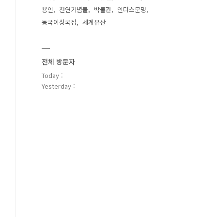
용인
천연기념물
박물관
인더스문명
동국이상국집
세계유산
전체 방문자
Today :
Yesterday :