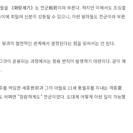
들들을
《화랑세기
》
는 전군殿君이라 부른다. 하지만 이에서도 조심할
용돌이에 휘말려 신분이 강등될 수 있으니, 이런 왕자들도 전군이라 부른
 왕과의 혈연적인 관계에서 결정된다는 점을 잊어서는 안 된다.
 그것이 운용되는 과정에서는 항용 변칙이 발생하기 마련이다. 굳이 예
.
주를 역임한 세종世宗과 그의 아들로 11세 풍월주를 지내는 하종夏
도 어쩌면 "참람하게도" 전군이었다. 도대체 어떻게 이런 일이 가능했