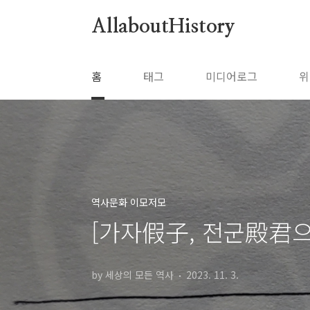
본문 바로가기
AllaboutHistory
홈
태그
미디어로그
위
역사문화 이모저모
[가자假子, 전군殿君으로
by 세상의 모든 역사
2023. 11. 3.