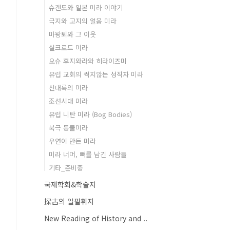
슈겐도와 일본 미라 이야기
극지와 고지의 얼음 미라
마왕퇴와 그 이웃
실크로드 미라
오슈 후지와라와 히라이즈미
유럽 교회의 썩지않는 성직자 미라
신대륙의 미라
조선시대 미라
유럽 니탄 미라 (Bog Bodies)
북극 동물미라
우연이 만든 미라
미라 너머, 뼈를 남긴 사람들
기타_준비중
국제학회&학술지
探古의 일필휘지
New Reading of History and ..