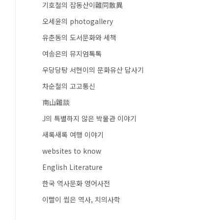
기호철의 잡동산이雜同散異
오세윤의 photogallery
유춘동의 도서문화와 세책
여송은의 뮤지엄톡톡
우당당탕 서현이의 문화유산 답사기
차순철의 고고통신
南山雜談
J의 특별하지 않은 박물관 이야기
새록새록 여행 이야기
websites to know
English Literature
한국 역사문화 영어사전
이빨이 씹은 역사, 치의사학