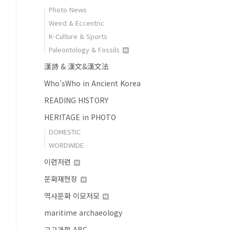
Photo News
Weird & Eccentric
K-Culture & Sports
Paleontology & Fossils
漢詩 & 漢文&漢文法
Who'sWho in Ancient Korea
READING HISTORY
HERITAGE in PHOTO
DOMESTIC
WORDWIDE
이런저런
문화재현장
역사문화 이모저모
maritime archaeology
고고과학 ABC