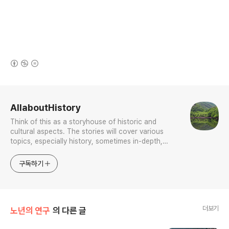
(새창열림)
로그 정보
AllaboutHistory
Think of this as a storyhouse of historic and
cultural aspects. The stories will cover various
topics, especially history, sometimes in-depth,
sometimes with a light touch. One constant
approach will be to resist any common sense or
구독하기
generalized viewpoint
더보기
노년의 연구
의 다른 글