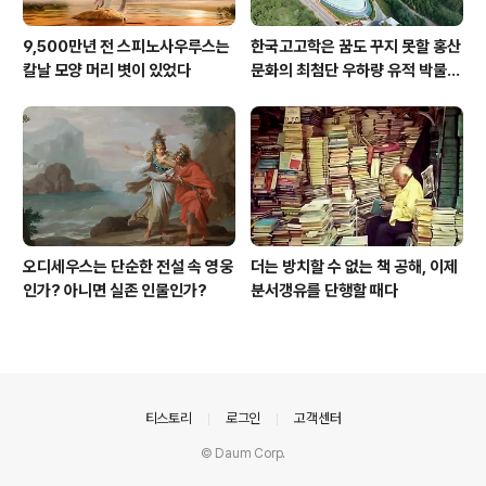
9,500만년 전 스피노사우루스는
한국고고학은 꿈도 꾸지 못할 홍산
칼날 모양 머리 볏이 있었다
문화의 최첨단 우하량 유적 박물관
[신화통신]
오디세우스는 단순한 전설 속 영웅
더는 방치할 수 없는 책 공해, 이제
인가? 아니면 실존 인물인가?
분서갱유를 단행할 때다
의안내
티스토리
로그인
고객센터
© Daum Corp.