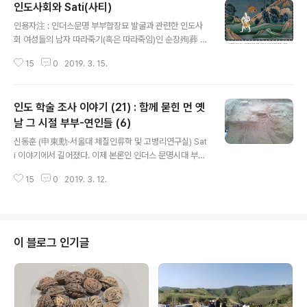
인도사회와 Sati(사티)
글 내용
인용자注 : 인더스문명 부부합장묘 발굴과 관련한 인도사
회 여성들의 남자 따라죽기(혹은 따라죽임)인 순장殉葬 혹
은 순사殉死인 사티(sati) 관련 서울대 해부학교실 신동훈
15
0
2019. 3. 15.
교수의 연재에 대해 인도 현지에서 오랜 기간 생활하면서
인더스문명(하라파문명) 고고학 발굴조사에도 질기도록 종
사한 김용준 박사가 아래와 같은 보완 설명을 붙였으니, 음
인도 학술 조사 이야기 (21) : 함께 묻힌 먼 옛
미할 대목이 많아 전재한다. ==================
========= Sati가 보편화한 것은 라마야나와 관련이
날 그 시절 부부-연인들 (6)
글 내용
깊습니다. 라마(Rama)의 아내 시타(Sita)가 자신의 순결
신동훈 (申東勳·서울대 체질인류학 및 고병리연구실) Sat
을 증명하고자 불에 뛰어들죠. 일단 Sati보다는 열녀촌 같
i 이야기에서 길어졌다. 이제 본론인 인더스 문명시대 부부
은 곳에서 생활하는 것이 과부의 일반적인 삶이었습니다.
합장묘 이야기로 돌아가보자. 앞에서 쓴 대로 수천년 된 옛
바라나시 등지에 유명한 과부촌이 있습니다. 인도 영화 《W
15
0
2019. 3. 12.
무덤에서 부부합장묘가 발견되면 세계적인 화제가 되는 경
ater》는 사티와 ..
우가 많다. 이런 발견을 언론이 다룰 때 기사 캡션은 "영원
한 사랑" 등의 이야기로 포장 된다. 아래는 또 다른 부부합
장묘의 예로 루마니아에서 발견 되어 언론 보도 된 것이다.
루마니아에서 발견된 중세 남녀 인골. 아마도 부부라고 생
이 블로그 인기글
각되지만 이 두 사람은 손을 잡고 함께 묻혔다. 부부가 함께
묻혔을 때 이를 영원한 사랑의 결과로 보고자 하는 것은 대
중의 바람이기도 하다. 미국의 고고학 대중지인 "Archae
ology Magazine"에는 다음과 같이 이 부부합장묘를 설
명했다. "T..