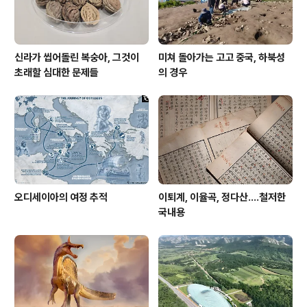
신라가 씹어돌린 복숭아, 그것이
미쳐 돌아가는 고고 중국, 하북성
초래할 심대한 문제들
의 경우
오디세이아의 여정 추적
이퇴계, 이율곡, 정다산....철저한
국내용