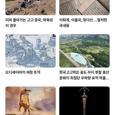
미쳐 돌아가는 고고 중국, 하북성
이퇴계, 이율곡, 정다산....철저한
의 경우
국내용
오디세이아의 여정 추적
한국고고학은 꿈도 꾸지 못할 홍산
문화의 최첨단 우하량 유적 박물관
[신화통신]