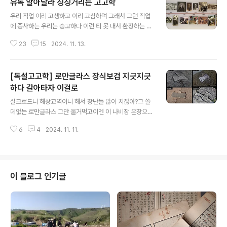
유독 알아달라 징징거리는 고고학
글 내용
우리 직업 이리 고생하고 이리 고심하며 그래서 그런 직업
에 종사하는 우리는 숭고하다 이런 티 못 내서 환장하는 직
업군에 고고학이 빠지지 않는데 유독 인문학 중에 고고학
23
15
2024. 11. 13.
만 왜 저리 자랑하지 못해 안달복달할까? 고고학 현장 돌아
보면 외국도 똑같은데 특히 그리스 고고학 현장이 더 그래
서 그 현장 맨처음 만나는 기념물이 해당 유적 발굴한 고고
[독설고고학] 로만글라스 장식보검 지긋지긋
학도 흉상이라 이걸 국내서도 딱 한 군데 흉내낸 데가 전곡
구석기 현장이라 여기엔 공원에다 삼불 흉상을 세워놨다.
하다 갈아타자 이걸로
글 내용
연세대 구석기학파는 공주 석장리박물관 안에다가 손보기
실크로드니 해상교역이니 해서 장난들 많이 치잖아?그 쓸
실을 꾸몄다. 왜 직업군 자랑하지 못해 저리 환장할까? 저
데없는 로만글라스 그만 울거먹고이젠 이 나비장 은장으로
건 알아봐달라는 아우성이다. 그래서 한편으로는 몹시도
옮겨탈 때도 됐자나?계림로 장식보검? 지겹지 않아?괘릉
안쓰럽다. 돌이켜 봐라. 우리 학문 이리 고생한다고 누가 저
6
4
2024. 11. 11.
무인상?지긋지긋하잖아?저게 얼마나 좋은 소재인지 잘 알
런 식으로 가는 데마다 자랑질이라던가? 역..
려줄 테니 잘 들어봐.저거 명백히 서쪽 소산이다?페르시아
제국 혹은 고대 그리스, 고대 로마산이라 이거지.이렇게 좋
은 소재 놔두고 무슨 로만글라스 찾고 장식보검 찾아? ***
related articles *** 나비장, 만들고 쇳물을 부었나? 은
이 블로그 인기글
장隱藏, 어디서 굴러먹다 온 뼈다귀인가?