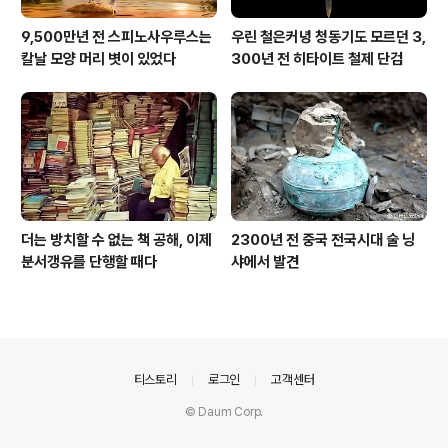
9,500만년 전 스피노사우루스는
우린 철은커녕 청동기도 모르던 3,
칼날 모양 머리 볏이 있었다
300년 전 히타이트 철제 단검
더는 방치할 수 없는 책 공해, 이제
2300년 전 중국 전국시대 술 닝
분서갱유를 단행할 때다
샤에서 발견
의안내
티스토리
로그인
고객센터
© Daum Corp.