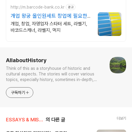
http://m.barcode-bank.co.kr
광고
개업 왕궁 올인원세트 창업에 필요한
라벨기기 세트
개업, 창업, 자영업자 스타터 세트, 라벨기,
바코드스캐너, 라벨지, 먹지
로그 정보
AllaboutHistory
Think of this as a storyhouse of historic and
cultural aspects. The stories will cover various
topics, especially history, sometimes in-depth,
sometimes with a light touch. One constant
approach will be to resist any common sense or
구독하기
generalized viewpoint
더보기
ESSAYS & MISCELLANIES
의 다른 글