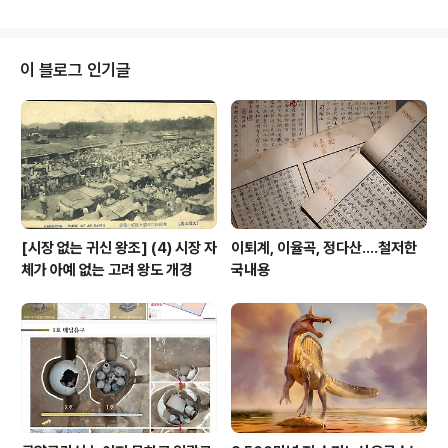
황토고원에 만든 도시적 특징을 지닌 대규모 정착지다.특
히 유적 중심부에서 발견된 명확한 중심축 배치는 고대 중
국 수도의 전통적인 중심축 도시 계획 기원을 5천 년 전으
로 거슬러 올라가게 하며, 5천 년이 넘는 중국 문명의 역사
이 블로그 인기글
를 연구하는 데 중요한 고고학적 증거를 제공한다.남좌 유
적은 감숙성 경양시 서봉구西峰区 동지원董志塬 경하泾
河 상류에 위치한다.1957년 발견 이후 많은 고고학적 조
사가 이루어졌다. 중국 문명 발전에 이 유적 역할을 더욱 심
층적으로 구명하고자 2021년 이래..
[시장 없는 귀신 왕조] (4) 시장 자
이퇴계, 이율곡, 정다산....철저한
체가 아예 없는 고려 왕도 개경
국내용