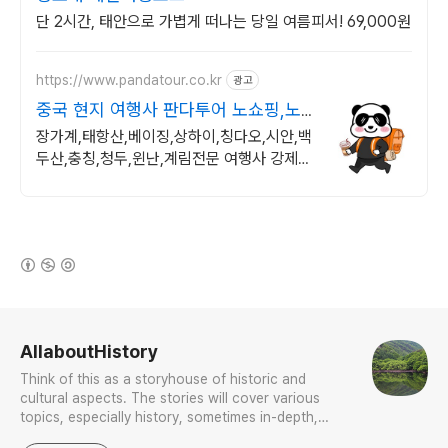
단 2시간, 태안으로 가볍게 떠나는 당일 여름피서! 69,000원
https://www.pandatour.co.kr
광고
중국 현지 여행사 판다투어 노쇼핑,노
옵션,노팁
장가계,태항산,베이징,상하이,칭다오,시안,백
두산,충칭,청두,윈난,계림전문 여행사 강제쇼
핑,선택관광이 있는 여행은 반칙!!!
(새창열림)
로그 정보
AllaboutHistory
Think of this as a storyhouse of historic and
cultural aspects. The stories will cover various
topics, especially history, sometimes in-depth,
sometimes with a light touch. One constant