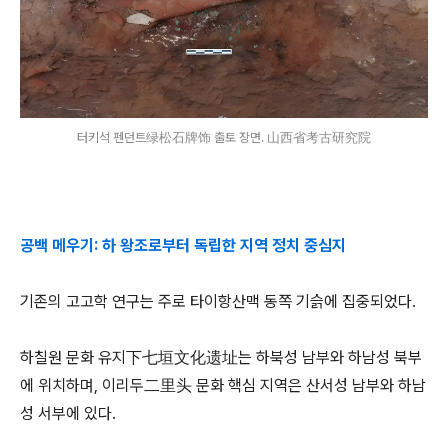
터키석 펜던트绿松石牌饰 출토 장면. 山西省考古研究院
공백 메우기:
하 왕조로부터 독립한 지역 정치 중심지
기존의 고고학 연구는 주로 타이항산맥 동쪽 기슭에 집중되었다.
하칠원 문화 유지下七垣文化遗址는 하북성 남부와 하남성 북부
에 위치하며, 이리두二里头 문화 핵심 지역은 산서성 남부와 하남
성 서부에 있다.