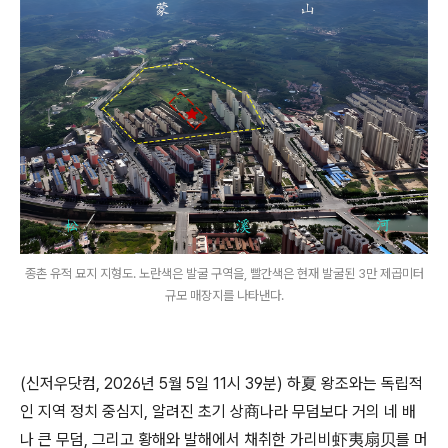
종촌 유적 묘지 지형도. 노란색은 발굴 구역을, 빨간색은 현재 발굴된 3만 제곱미터
규모 매장지를 나타낸다.
(신저우닷컴, 2026년 5월 5일 11시 39분) 하夏 왕조와는 독립적
인 지역 정치 중심지, 알려진 초기 상商나라 무덤보다 거의 네 배
나 큰 무덤, 그리고 황해와 발해에서 채취한 가리비虾夷扇贝를 머