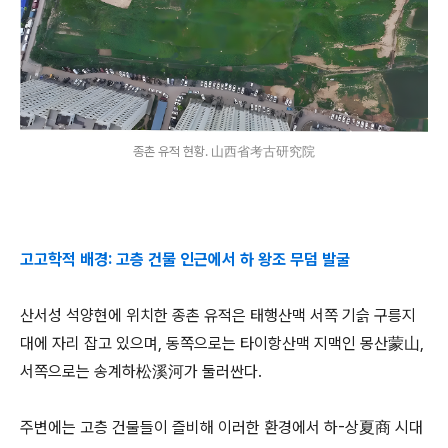
종촌 유적 현황. 山西省考古研究院
고고학적 배경:
고층 건물 인근에서 하 왕조 무덤 발굴
산서성 석양현에 위치한 종촌 유적은 태행산맥 서쪽 기슭 구릉지
대에 자리 잡고 있으며, 동쪽으로는 타이항산맥 지맥인 몽산蒙山,
서쪽으로는 송계하松溪河가 둘러싼다.
주변에는 고층 건물들이 즐비해 이러한 환경에서 하-상夏商 시대