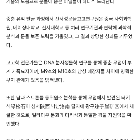
기술의 도움으로 문물에 숨은 비밀들이 하나씩 드러난다.
중춘 유적 발굴 과정에서 산서성문물고고연구원은 중국 사회과학
원, 베이징대학교, 산서대학교 등 여러 연구기관과 협력해 과학적
분석과 문물 보존 노력을 기울였고, 그 결과 상당한 성과를 거두었
다.
고고학 전문가들은 DNA 분자생물학 연구를 통해 중춘 무덤이 부
계 가족묘지이며, M9호와 M10호의 남성 매장자들 사이에 명확한
부자 관계가 있음을 밝혀냈다.
또한 납과 스트론튬 동위원소 분석을 통해 무덤에서 발견된 터키
석绿松石이 섬서陕西 낙남洛南 랄자애 광구辣子崖矿区에서 채
굴한 것으로, 얼리터우 문화의 터키석과 동일한 광물 자원임을 확
인했다.