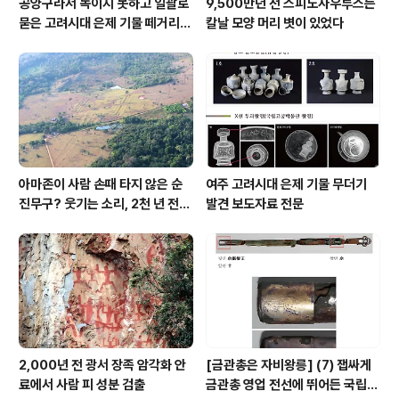
공양구라서 녹이지 못하고 일괄로
9,500만년 전 스피노사우루스는
묻은 고려시대 은제 기물 떼거리로
칼날 모양 머리 볏이 있었다
여주서 발견
아마존이 사람 손때 타지 않은 순
여주 고려시대 은제 기물 무더기
진무구? 웃기는 소리, 2천 년 전에
발견 보도자료 전문
이미 사람 바글바글
2,000년 전 광서 장족 암각화 안
[금관총은 자비왕릉] (7) 잽싸게
료에서 사람 피 성분 검출
금관총 영업 전선에 뛰어든 국립박