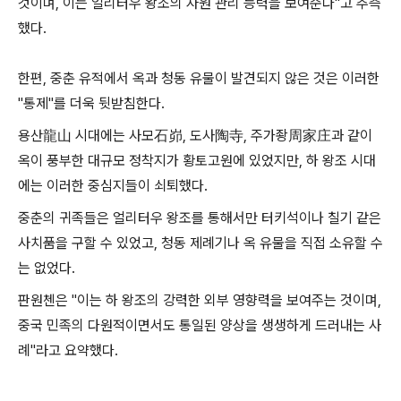
것이며, 이는 얼리터우 왕조의 자원 관리 능력을 보여준다"고 추측
했다.
한편, 중춘 유적에서 옥과 청동 유물이 발견되지 않은 것은 이러한
"통제"를 더욱 뒷받침한다.
용산龍山 시대에는 사모石峁, 도사陶寺, 주가좡周家庄과 같이
옥이 풍부한 대규모 정착지가 황토고원에 있었지만, 하 왕조 시대
에는 이러한 중심지들이 쇠퇴했다.
중춘의 귀족들은 얼리터우 왕조를 통해서만 터키석이나 칠기 같은
사치품을 구할 수 있었고, 청동 제례기나 옥 유물을 직접 소유할 수
는 없었다.
판원첸은 "이는 하 왕조의 강력한 외부 영향력을 보여주는 것이며,
중국 민족의 다원적이면서도 통일된 양상을 생생하게 드러내는 사
례"라고 요약했다.