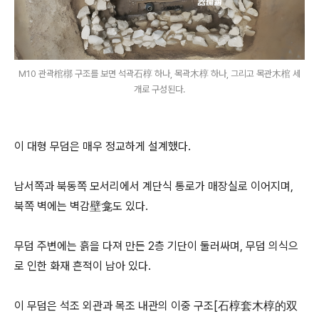
M10 관곽棺槨 구조를 보면 석곽石椁 하나, 목곽木椁 하나, 그리고 목관木棺 세
개로 구성된다.
이 대형 무덤은 매우 정교하게 설계했다.
남서쪽과 북동쪽 모서리에서 계단식 통로가 매장실로 이어지며,
북쪽 벽에는 벽감壁龛도 있다.
무덤 주변에는 흙을 다져 만든 2층 기단이 둘러싸며, 무덤 의식으
로 인한 화재 흔적이 남아 있다.
이 무덤은 석조 외관과 목조 내관의 이중 구조[石椁套木椁的双