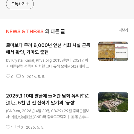
approach will be to resist any common sense or
구독하기
generalized viewpoint
더보기
NEWS & THESIS
의 다른 글
로마보다 무려 8,000년 앞선 석회 시설 근동
에서 확인, 가마도 출현
글 내용
by Krystal Kasal, Phys.org 2015년부터 2021년까
지 예루살렘 서쪽에 위치한 고대 유적 모차Motza에서 진
행된 발굴 조사에서 놀라울 정도로 발전된 기술을 지닌 대
0
0
2026. 5. 5.
규모 정착지가 발견되었다.이 유적은 기원전 7100년에서
6700년 사이 선토기 신석기 Pre-Pottery Neolithic B
기(PPNB)에 해당한다.고고과학저널(Journal of Archa
2025년 10대 발굴에 들어간 남좌 유적南佐
eological Science)에 발표된 새로운 연구에 따르면, 이
유적에서 발견된 석고 바닥plaster floors은 이전에는 로
遗址, 5천 년 전 신석기 말기의 '궁성'
글 내용
마인들이 8,000년 후에 개발한 것으로 여긴 기법으로 만
(CNR.cn, 2026년 4월 30일 08:29) 29일 중국문물보
들었다. 이 발견으로 고고학자들은 신석기 시대 장인들을
사中国文物报社(CNR)와 중국고고학회中国考古学会
새로운 시각으로 바라보게 되었다.돌로마이트 석회 플라스
가 공동 주최한 '2025년도 10대 고고학적 발견'에 들어간
터Dolomitic lime p..
1
0
2026. 5. 5.
감숙甘肃 경양庆阳 남좌 유지南佐遗址는 약 5천 년 전