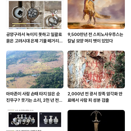
공양구라서 녹이지 못하고 일괄로
9,500만년 전 스피노사우루스는
묻은 고려시대 은제 기물 떼거리로
칼날 모양 머리 볏이 있었다
여주서 발견
아마존이 사람 손때 타지 않은 순
2,000년 전 광서 장족 암각화 안
진무구? 웃기는 소리, 2천 년 전에
료에서 사람 피 성분 검출
이미 사람 바글바글