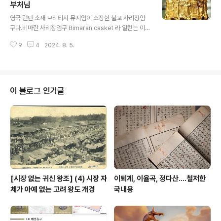
이 있고, 테두리에는 사슴과 말을 탄 전사들 모습이 있다.
부처님
글 내용
모든 재질은 양모다. 고대 아르메니아, 페르시아, 또는 중앙
영국 런던 소재 브리티시 뮤지엄이 소장한 불교 사리장엄
아시아에서 생산했을 것으로 보는 이 카펫은 현대 용어로
구다.비마란 사리장엄구 Bimaran casket 라 일컫는 이
"기오르데스 매듭Ghiordes knot(또는 "터키 매듭Turki
유물은 아프가니스탄 동부 잘랄라바드Jalalabad 근처 비
sh knot")"이라고도 하는, dm²당 3천600개 대..
9
4
2024. 8. 5.
마란에 있는 탑 도굴품이다.당연히 초기 불교 예술과 붓다
상 진화에 중요한 통찰을 제공하는 중요한 공예품으로 평
가될 수밖에.이 장엄구는 복잡한 디자인을 하는데, 바라보
는 이 기준 왼쪽[그러니 부처님 기준으로는 오른쪽] 브라만
Brahma[브라흐마, 범천梵天]와 인드라Indra[제석천帝
이 블로그 인기글
釋天]를 협시보살로 거느린 중앙 부처상을 전면에 내세운
다.본래 불교는 힌두교에 대항하면서 일어났지만, 그것을
억누르고 짓누르는 방식은 저리 간단했다. 저들이 중요한
신 혹은 그에 버금하는 존재들을 부처의 협시보살로 갖다
놓은 것이다. 이는 결국 불교가 인..
[시장 없는 귀신 왕조] (4) 시장 자
이퇴계, 이율곡, 정다산....철저한
체가 아예 없는 고려 왕도 개경
국내용