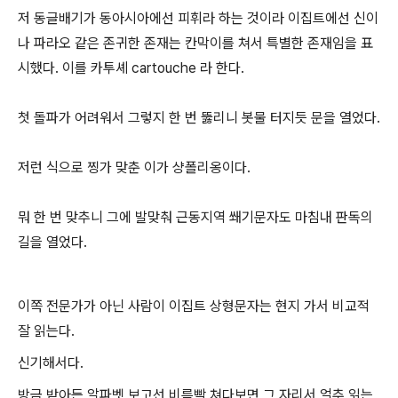
저 동글배기가 동아시아에선 피휘라 하는 것이라 이집트에선 신이
나 파라오 같은 존귀한 존재는 칸막이를 쳐서 특별한 존재임을 표
시했다. 이를 카투셰 cartouche 라 한다.
첫 돌파가 어려워서 그렇지 한 번 뚫리니 봇물 터지듯 문을 열었다.
저런 식으로 찡가 맞춘 이가 샹폴리옹이다.
뭐 한 번 맞추니 그에 발맞춰 근동지역 쐐기문자도 마침내 판독의
길을 열었다.
이쪽 전문가가 아닌 사람이 이집트 상형문자는 현지 가서 비교적
잘 읽는다.
신기해서다.
방금 받아든 알파벳 보고선 비름빡 쳐다보면 그 자리서 얼추 읽는