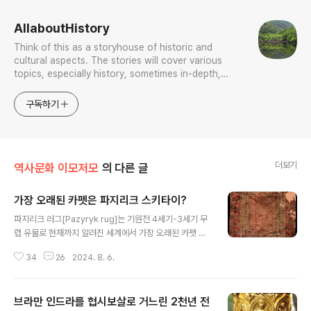
AllaboutHistory
Think of this as a storyhouse of historic and
cultural aspects. The stories will cover various
topics, especially history, sometimes in-depth,
sometimes with a light touch. One constant
approach will be to resist any common sense or
구독하기
generalized viewpoint
더보기
역사문화 이모저모
의 다른 글
가장 오래된 카펫은 파지리크 스키타이?
글 내용
파지리크 러그[Pazyryk rug]는 기원전 4세기-3세기 무
렵 유물로 현재까지 알려진 세계에서 가장 오래된 카펫 중
하나다. 실물은 러시아 상트페테르부르크 에르미타주 박물
34
26
2024. 8. 6.
관에 있다. 이 파지릭 카펫은 1949년 카자흐스탄 알타이
산맥 볼쇼이 울라간Bolshoy Ulagan 드라이 밸리dry va
lley에 있는 한 스키타이 귀족 무덤에서 발견되었다. 얼음
브라만 인드라를 협시보살로 거느린 2천년 전
에 언 상태라 보존상태가 아주 좋다. 그 가운데는 리본 패턴