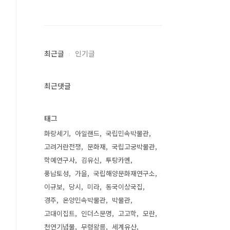
최근글
인기글
최근댓글
태그
화랑세기
아일랜드
국립민속박물관
고려거란전쟁
문화재
국립고궁박물관
학예연구사
김유신
투탕카멘
풍납토성
가을
국립해양문화재연구소
이규보
당시
미라
동국이상국집
경주
온양민속박물관
박물관
고대이집트
인더스문명
고고학
모란
천연기념물
무령왕릉
세계유산