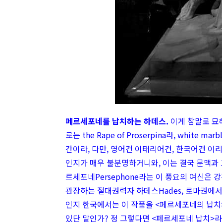
페르세포네를 납치하는 하데스.
이게 참말로 묘
로는 the Rape of Proserpina라,
white ma
간이라, 다만, 영어건 이태리어건, 한국어건 이리 
인지가 매우 불분명하거니와, 이는 결국 문맥과 
르세포네
Persephone라는 이 풍요의 여신
관장하는 절대권력자 하데스Hades, 로마권에
인지 한국에서는 이 작품을 <페르세포네의 납치>
있단 말인가? 정 그렇다면 <페르세포네 납치>라