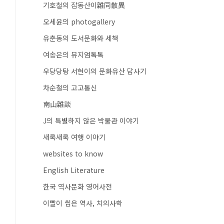
기호철의 잡동산이雜同散異
오세윤의 photogallery
유춘동의 도서문화와 세책
여송은의 뮤지엄톡톡
우당당탕 서현이의 문화유산 답사기
차순철의 고고통신
南山雜談
J의 특별하지 않은 박물관 이야기
새록새록 여행 이야기
websites to know
English Literature
한국 역사문화 영어사전
이빨이 씹은 역사, 치의사학