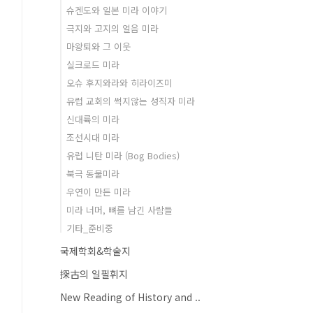
슈겐도와 일본 미라 이야기
극지와 고지의 얼음 미라
마왕퇴와 그 이웃
실크로드 미라
오슈 후지와라와 히라이즈미
유럽 교회의 썩지않는 성직자 미라
신대륙의 미라
조선시대 미라
유럽 니탄 미라 (Bog Bodies)
북극 동물미라
우연이 만든 미라
미라 너머, 뼈를 남긴 사람들
기타_준비중
국제학회&학술지
探古의 일필휘지
New Reading of History and ..