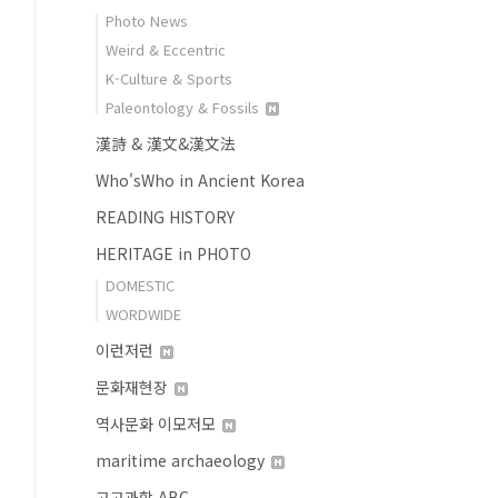
Photo News
Weird & Eccentric
K-Culture & Sports
Paleontology & Fossils
漢詩 & 漢文&漢文法
Who'sWho in Ancient Korea
READING HISTORY
HERITAGE in PHOTO
DOMESTIC
WORDWIDE
이런저런
문화재현장
역사문화 이모저모
maritime archaeology
고고과학 ABC