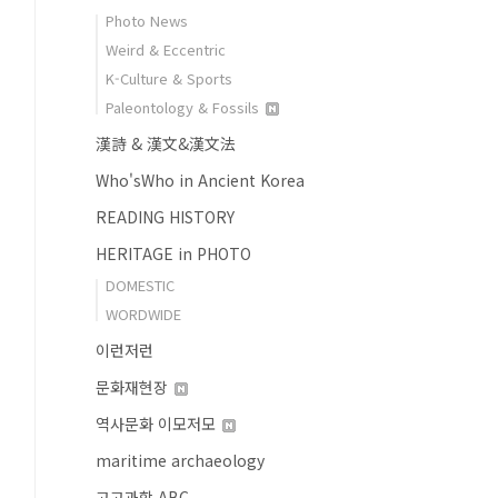
Photo News
Weird & Eccentric
K-Culture & Sports
Paleontology & Fossils
漢詩 & 漢文&漢文法
Who'sWho in Ancient Korea
READING HISTORY
HERITAGE in PHOTO
DOMESTIC
WORDWIDE
이런저런
문화재현장
역사문화 이모저모
maritime archaeology
고고과학 ABC