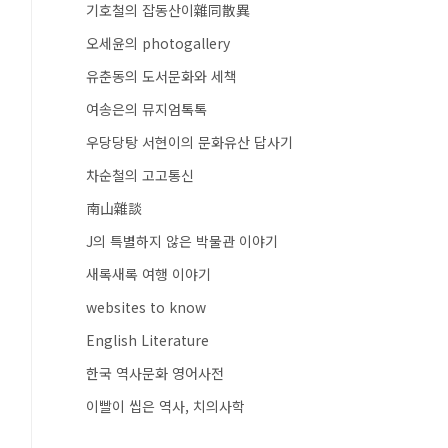
기호철의 잡동산이雜同散異
오세윤의 photogallery
유춘동의 도서문화와 세책
여송은의 뮤지엄톡톡
우당당탕 서현이의 문화유산 답사기
차순철의 고고통신
南山雜談
J의 특별하지 않은 박물관 이야기
새록새록 여행 이야기
websites to know
English Literature
한국 역사문화 영어사전
이빨이 씹은 역사, 치의사학