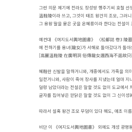
그런 의문 제기에 전라도 장성땅 행주기씨 호철 선
溫鞋陵이라 쓰고, 그것이 태조 왕건의 조모, 그러
그 용왕 딸을 묻은 곳을 온혜릉이라 한다는 전설이
예컨대 《여지도서輿地圖書》 〈松都誌 卷3 陵墓〉에
에 전하기를 용녀(龍女)가 서해로 돌아갔다가 돌아
[高麗溫鞋陵 在廣明洞 俗傳龍女還西海不返故只葬所
혜鞋란 신발을 말하거니와, 개중에서도 가죽을 의미
일컫거니와, 사람이 죽어 장사를 지냈는데 얼마 지
덜렁 남았더라는 전설은 말할 것도 없이 도교에서 
글자를 집어넣은 깓닭은 말할 것도 없이 그 신이성
따라서 설혹 왕건 조모 무덤이 있다 해도, 애초 이
비단 이 《여지도서輿地圖書》 외에도 개성 광명동