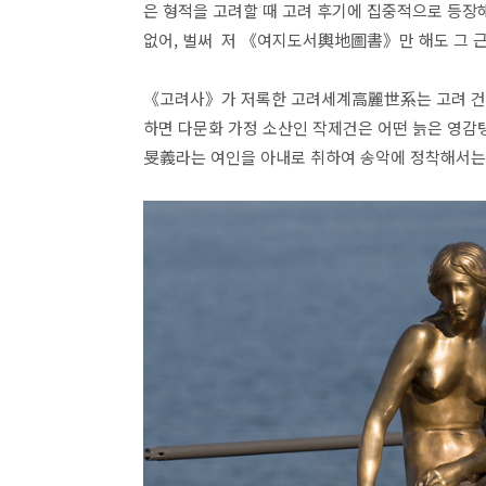
은 형적을 고려할 때 고려 후기에 집중적으로 등장
없어, 벌써 저 《여지도서輿地圖書》만 해도 그 
《고려사》가 저록한 고려세계高麗世系는 고려 건국
하면 다문화 가정 소산인 작제건은 어떤 늙은 영감
旻義라는 여인을 아내로 취하여 송악에 정착해서는