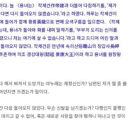
다. 늘 〈용녀는〉 작제건作帝建과 더불어 다짐하기를, ‘제가
긴다면 다시 돌아오지 않겠습니다.’라고 하였다. 하루는 작제건이
에 들어가 함께 황룡黃龍으로 변해 오색구름을 일으켰다. 〈작제
데, 용녀가 돌아와 화를 내며 말하기를, ‘부부의 도리는 신의를
으니 저는 여기에 살 수 없습니다.’라고 하고 드디어 어린 딸과
는 돌아오지 않았다. 작제건은 만년에 속리산俗離山의 장갑사長岬
에 추존하여 의조 경강대왕(懿祖 景康大王)이라 하고 용녀를 원창왕
다 해서 삐져서 도망가는 마누래는 제정신인가? 남편된 자가 뭘 좀 볼
집어던지면 쓰겠는가 말이다.
간 다음 돌아오지 않았다. 무슨 신발을 남기겠는가? 다행인지 불행인
 데리고 갈 수 없어, 혹은 새로운 사랑을 찾아 휑하니 떠나고 만 것이