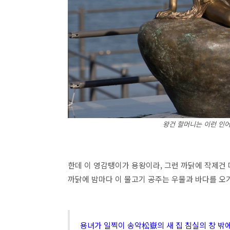
왕건 할머니는 이런 인어
한데 이 영감탱이가 용왕이라, 그런 까닭에 작제건 
까닭에 밤마다 이 물고기 공주는 우물과 바다를 오
용녀가 일찍이 송악松嶽의 새 집 침실의 창 