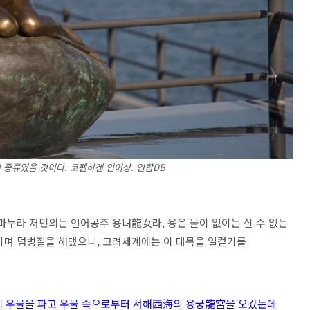
 종류였을 것이다. 코펜하겐 인어상. 연합DB
마누라 저민의는 인어공주 용녀龍女라, 용은 물이 없이는 살 수 없는
가며 덤벙질을 해댔으니, 고려세계에는 이 대목을 일컫기를
밖에 우물을 파고 우물 속으로부터 서해西海의 용궁龍宮을 오갔는데