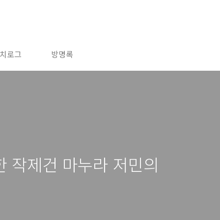
치로그
방명록
한 작제건 마누라 저민의