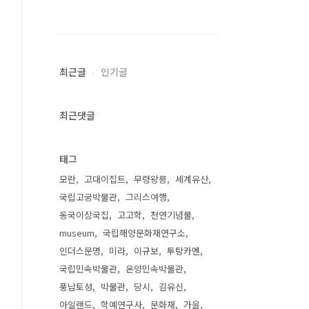
최근글
인기글
최근댓글
태그
모란
고대이집트
무령왕릉
세계유산
국립고궁박물관
그리스여행
동국이상국집
고고학
천연기념물
museum
국립해양문화재연구소
인더스문명
미라
이규보
투탕카멘
국립민속박물관
온양민속박물관
풍납토성
박물관
당시
김유신
아일랜드
학예연구사
문화재
가을