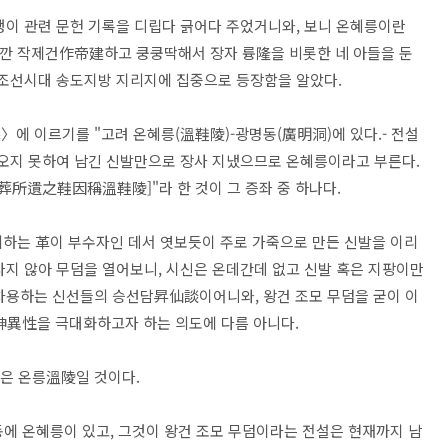
생이 관련 문헌 기록을 디립다 긁어다 주었거니와, 보니 온혜릉이란
니깐 작제건作帝建하고 쿵쿵딱해서 장자 륭隆을 비롯한 네 아들을 둔
 조선시대 송도지방 지리지에 집중으로 등장함을 알았다.
 이르기를 "고려 온혜릉(溫鞋陵)-광명동(廣明洞)에 있다.- 전설
오지 못하여 남긴 신발만으로 장사 지냈으므로 온혜릉이라고 부른다.
遺之鞋因稱溫鞋陵]"라 한 것이 그 증좌 중 하나다.
하는 革이 부수자인 데서 엿보듯이 주로 가죽으로 만든 신발을 이리
나지 않아 무덤을 열어보니, 시신은 온데간데 없고 신발 혹은 지팡이만
차용하는 신선들의 승선담昇仙談이어니와, 왕건 조모 무덤을 굳이 이
神異性을 극대화하고자 하는 의도에 다름 아니다.
름은 온릉溫陵일 것이다.
에 온혜릉이 있고, 그것이 왕건 조모 무덤이라는 전설은 현재까지 남