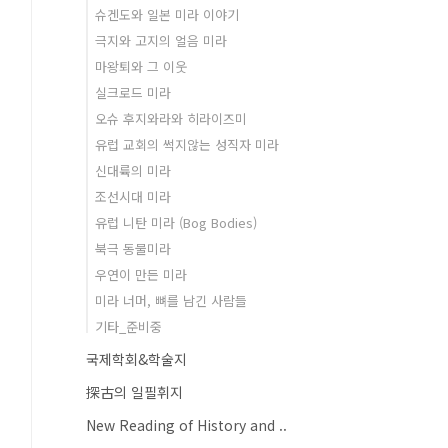
슈겐도와 일본 미라 이야기
극지와 고지의 얼음 미라
마왕퇴와 그 이웃
실크로드 미라
오슈 후지와라와 히라이즈미
유럽 교회의 썩지않는 성직자 미라
신대륙의 미라
조선시대 미라
유럽 니탄 미라 (Bog Bodies)
북극 동물미라
우연이 만든 미라
미라 너머, 뼈를 남긴 사람들
기타_준비중
국제학회&학술지
探古의 일필휘지
New Reading of History and ..