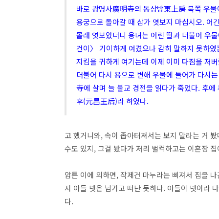
바로 광명사廣明寺의 동상방東上房 북쪽 우물이
용궁으로 돌아갈 때 삼가 엿보지 마십시오. 어
몰래 엿보았더니 용녀는 어린 딸과 더불어 우물
건이〉 기이하게 여겼으나 감히 말하지 못하였는
지킴을 귀하게 여기는데 이제 이미 다짐을 저버렸
더불어 다시 용으로 변해 우물에 들어가 다시
寺에 살며 늘 불교 경전을 읽다가 죽었다. 후
후(元昌王后)라 하였다.
고 했거니와, 속이 좁아터져서는 보지 말라는 거 봤
수도 있지, 그걸 봤다가 저리 벌컥하고는 이혼장 
암튼 이에 의하면, 작제건 마누라는 삐져서 집을 나
지 아들 넷은 남기고 떠난 듯하다. 아들이 넷이라 다
다.