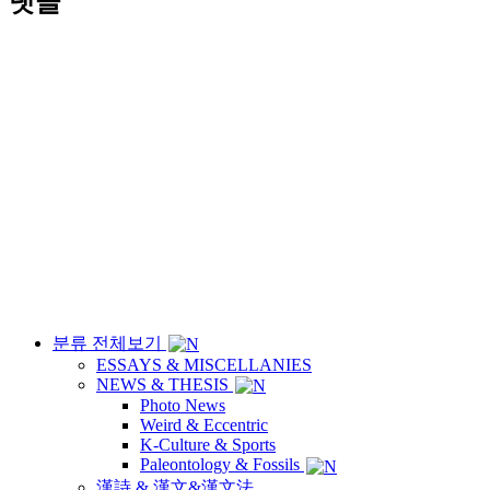
댓글
분류 전체보기
ESSAYS & MISCELLANIES
NEWS & THESIS
Photo News
Weird & Eccentric
K-Culture & Sports
Paleontology & Fossils
漢詩 & 漢文&漢文法