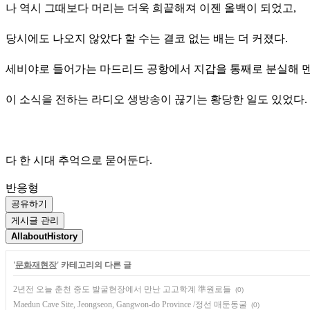
나 역시 그때보다 머리는 더욱 희끝해져 이젠 올백이 되었고,
당시에도 나오지 않았다 할 수는 결코 없는 배는 더 커졌다.
세비야로 들어가는 마드리드 공항에서 지갑을 통째로 분실해 멘
이 소식을 전하는 라디오 생방송이 끊기는 황당한 일도 있었다.
다 한 시대 추억으로 묻어둔다.
반응형
공유하기
게시글 관리
AllaboutHistory
'
문화재현장
' 카테고리의 다른 글
2년전 오늘 춘천 중도 발굴현장에서 만난 고고학계 準원로들
(0)
Maedun Cave Site, Jeongseon, Gangwon-do Province /정선 매둔동굴
(0)