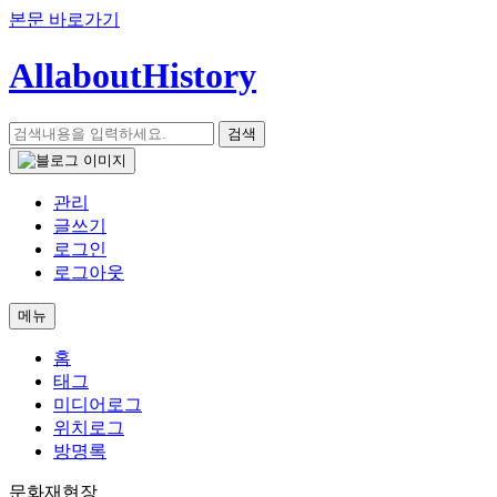
본문 바로가기
AllaboutHistory
검색
관리
글쓰기
로그인
로그아웃
메뉴
홈
태그
미디어로그
위치로그
방명록
문화재현장