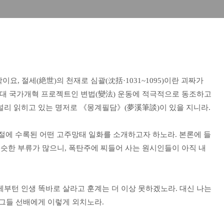
요, 절세(絶世)의 천재로 심괄(沈括·1031~1095)이란 괴짜가
일대 국가개혁 프로젝트인 변법(變法) 운동에 적극적으로 동조하고
널리 읽히고 있는 명저로 《몽계필담》(夢溪筆談)이 있을 지니라.
 구절에 수록된 어떤 고주망태 일화를 소개하고자 하노라. 본론에 들
비슷한 부류가 많으니, 폭탄주에 찌들어 사는 원시인들이 아직 내
부턴 인생 똑바로 살라고 훈계는 더 이상 못하겠노라. 대신 나는
 그들 선배에게 이렇게 외치노라.