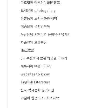
기호철의 잡동산이雜同散異
오세윤의 photogallery
유춘동의 도서문화와 세책
여송은의 뮤지엄톡톡
우당당탕 서현이의 문화유산 답사기
차순철의 고고통신
南山雜談
J의 특별하지 않은 박물관 이야기
새록새록 여행 이야기
websites to know
English Literature
한국 역사문화 영어사전
이빨이 씹은 역사, 치의사학