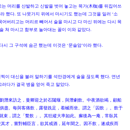
고는 머리를 산발하고 신발을 벗어 놓고는 목가(木枷)를 뒤집어쓰
이라 했다. 또 나뭇가지 위에서 마시기도 했는데 그것을 일러 ‘소
을 묶어버리고는 머리르 빼어서 술을 마시고 다 마신 뒤에는 다시 목
. 술 쳐 마시고 함부로 놀아대는 꼴이 이와 같았다.
다시 그 구석에 숨곤 했는데 이것은 ‘문슬암’이라 했다.
일찍이 대신을 불러 말하기를 석만경에게 술을 끊도록 했다. 연년
그러다가 결국 병을 얻어 죽고 말았다.
劉潛來訪之，曼卿迎之於石闥堰，與潛劇飲。
中夜酒欲竭，顧船
俱盡。每與客痛飲，露發跣足，着械而坐。謂之「囚飲 」。
飲于
復就束，謂之「鱉飲 」。其狂縱大率如此。廨後為一庵，常臥其
愛其才，嘗對輔臣言，欲其戒酒，延年聞之。因不飲，遂成疾而