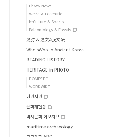
Photo News
Weird & Eccentric
K-Culture & Sports
Paleontology & Fossils
漢詩 & 漢文&漢文法
Who'sWho in Ancient Korea
READING HISTORY
HERITAGE in PHOTO
DOMESTIC
WORDWIDE
이런저런
문화재현장
역사문화 이모저모
maritime archaeology
고고과학 ABC