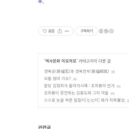
卒。
공감
구독하기
'
역사문화 이모저모
' 카테고리의 다른 글
경복궁(景福宮)과 경복전부(景福殿賦)
(0)
쇠돌 엄마 기슈?
(0)
완당 김정희가 돌아가시매 : 조희룡의 만가
(0)
조희룡이 증언하는 김홍도와 그의 아들
(0)
스스로 눈을 찌른 칠칠이[七七이] 화가 최북崔北
(
관련글