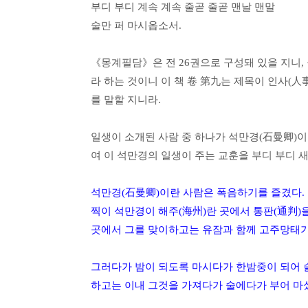
부디 부디 계속 계속 줄곧 줄곧 맨날 맨말
술만 퍼 마시옵소서.
《몽계필담》은 전 26권으로 구성돼 있을 지니, 권(
라 하는 것이니 이 책 卷 第九는 제목이 인사(人
를 말할 지니라.
일생이 소개된 사람 중 하나가 석만경(石曼卿)이
여 이 석만경의 일생이 주는 교훈을 부디 부디 
석만경(石曼卿)이란 사람은 폭음하기를 즐겼다. 
찍이 석만경이 해주(海州)란 곳에서 통판(通判)
곳에서 그를 맞이하고는 유잠과 함께 고주망태가
그러다가 밤이 되도록 마시다가 한밤중이 되어 술
하고는 이내 그것을 가져다가 술에다가 부어 마셨