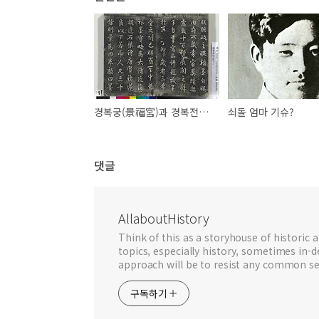
경복궁(景福宮)과 경복전부(景福殿賦)
쇠돌 엄마 기슈?
댓글
AllaboutHistory
Think of this as a storyhouse of historic a
topics, especially history, sometimes in-
approach will be to resist any common se
구독하기