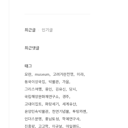
최근글
인기글
최근댓글
태그
모란
museum
고려거란전쟁
미라
동국이상국집
박물관
가을
그리스여행
용인
김유신
당시
국립해양문화재연구소
경주
고대이집트
화랑세기
세계유산
온양민속박물관
천연기념물
투탕카멘
인더스문명
풍납토성
학예연구사
진흥왕
고고학
이규보
아일랜드