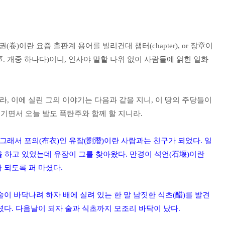
卷)이란 요즘 출판계 용어를 빌리건대 챕터(chapter), or 장章이
事. 개중 하나다)이니, 인사야 말할 나위 없이 사람들에 얽힌 일화
라, 이에 실린 그의 이야기는 다음과 같을 지니, 이 땅의 주당들이
새기면서 오늘 밤도 폭탄주와 함께 할 지니라.
그래서 포의(布衣)인 유잠(劉潛)이란 사람과는 친구가 되었다. 일
을 하고 있었는데 유잠이 그를 찾아왔다. 만경이 석언(石堰)이란
 되도록 퍼 마셨다.
이 바닥나려 하자 배에 실려 있는 한 말 남짓한 식초(醋)를 발견
다. 다음날이 되자 술과 식초까지 모조리 바닥이 났다.