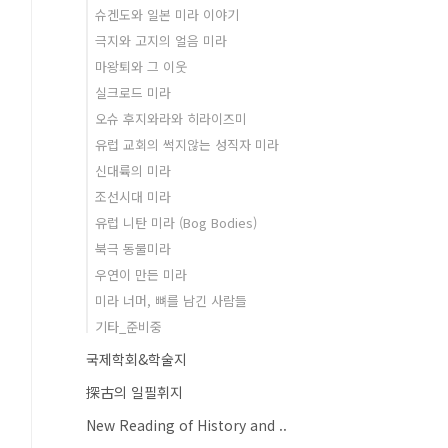
슈겐도와 일본 미라 이야기
극지와 고지의 얼음 미라
마왕퇴와 그 이웃
실크로드 미라
오슈 후지와라와 히라이즈미
유럽 교회의 썩지않는 성직자 미라
신대륙의 미라
조선시대 미라
유럽 니탄 미라 (Bog Bodies)
북극 동물미라
우연이 만든 미라
미라 너머, 뼈를 남긴 사람들
기타_준비중
국제학회&학술지
探古의 일필휘지
New Reading of History and ..