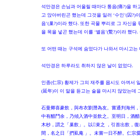
석만경은 손님과 어울릴 때마다 통음(痛?)을 하
고 앉아버린곤 했는데 그것을 일러 ‘수인’(囚?)
음’(巢?)이라 했다. 또한 곡물 뿌리로 그 자신
을 목을 넣곤 했는데 이를 ‘별음’(鱉?)이라 했다
또 어떤 때는 구석에 숨었다가 나와서 마시고는 
석만경은 하루라도 취하지 않은 날이 없었다.
인종(仁宗) 황제가 그의 재주를 몹시도 아껴서 
(延年)이 이 말을 듣고는 술을 마시지 않았는
데 
石曼卿喜豪飲，與布衣劉潛為友。嘗通判海州，
中有醋鬥余，乃傾入酒中並飲之。至明日，酒醋
木杪，謂之「巢飲」。以束之 ，引首出飲，
間，名之日「捫虱庵 」。
未嘗一日不醉。仁宗