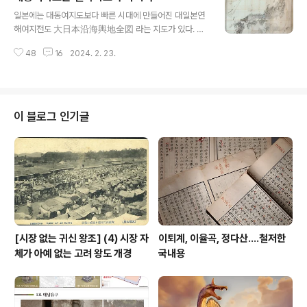
글 내용
대로 받아 너무 크게 평가하는 경우가 많은 것 같다. 반대로
일본에는 대동여지도보다 빠른 시대에 만들어진 대일본연
에도시대 역사-. 이 부분은 근대 한국과 일본의 차이가 발
해여지전도 大日本沿海輿地全図 라는 지도가 있다. 막
생한 결정적 시기로 20세기 초반 근대화에 실패하여 식민
부의 주선으로 伊能忠敬라는 인물이 만든 지도로 정밀도
지를 경험한 우리로서는 아무리 들여다 봐도 손해가 아닌
48
16
2024. 2. 23.
도 대동여지도보다 높고 무엇보다 이 지도는 해안선을 서
시기다. 그런데 에도시대는 또 잘 아는 사람이 생각보다 많
양지도 제작법을 적용하여 "실제로 측정하여 만든" 실측지
지 않다. 일본사도 한국사처럼 잘..
도이다. 문제는-. 대동여지도는 실측지도가 아닌 것 같다는
점이다. 이건 직접 측량한 지도가 아니다. 大日本沿海輿
地全図 처럼 실측지도라면 해안선이 실제와 비슷한 것은
이 블로그 인기글
놀라운 점이 아니고 그 제작 기술도 서양의 지도 제작법을
따라 올라가면 되기 때문에 이해가 어렵지 않다. 대동여지
도의 해안선 제작법이 그래서 궁금한 것이다. 대동여지도
가 실측지도가 아니라면 한반도 해안선을 어떻게 유추해
냈을까? 이게 지금 돌아다니는 이야기처럼 "발로 전국을
훑었다던..
[시장 없는 귀신 왕조] (4) 시장 자
이퇴계, 이율곡, 정다산....철저한
체가 아예 없는 고려 왕도 개경
국내용