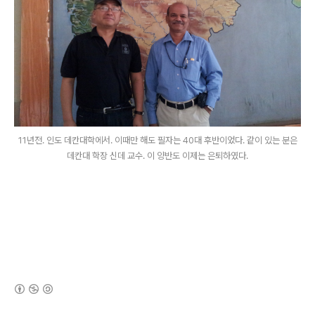
11년전. 인도 데칸대학에서. 이때만 해도 필자는 40대 후반이었다. 같이 있는 분은
데칸대 학장 신데 교수. 이 양반도 이제는 은퇴하였다.
(새창열림)