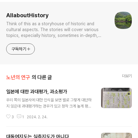
로그 정보
AllaboutHistory
Think of this as a storyhouse of historic and
cultural aspects. The stories will cover various
topics, especially history, sometimes in-depth,
sometimes with a light touch. One constant
approach will be to resist any common sense or
구독하기
generalized viewpoint
더보기
노년의 연구
의 다른 글
일본에 대한 과대평가, 과소평가
글 내용
우리 쪽의 일본사에 대한 인식을 보면 별로 그렇게 대단하
지 않은데 과대평가하는 경우가 있고 정작 크게 높게 평가
하여 정밀하게 봐야 하는 쪽은 반대로 잘 모르는 경우가 있
3
1
2024. 2. 24.
고, 그런 것 같다. 예를 들면 전국시대 이전의 일본사. 필자
가 보기엔 오다 노부나가에 의해 일본통일이 시작되기 전
의 일본사는 물론 인접국가의 역사로서 충분히 존중해 주
대동여지도는 실측지도가 아니다
어야 하겠지만 이 부분에 대해 일본 쪽 시각을 여과없이 그