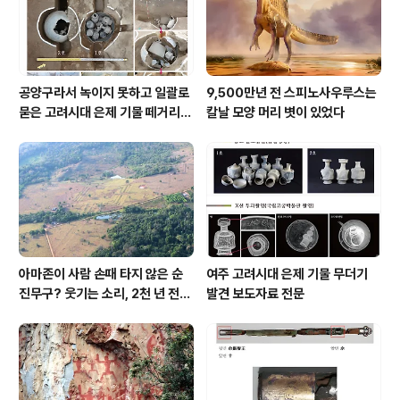
공양구라서 녹이지 못하고 일괄로
9,500만년 전 스피노사우루스는
묻은 고려시대 은제 기물 떼거리로
칼날 모양 머리 볏이 있었다
여주서 발견
아마존이 사람 손때 타지 않은 순
여주 고려시대 은제 기물 무더기
진무구? 웃기는 소리, 2천 년 전에
발견 보도자료 전문
이미 사람 바글바글