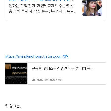
담 가능 저렴
원하는 작업 진행. 개인맞춤제작 수준별 맞
춤.의뢰 즉시 새 작성.논문전문업체 파트별
전문가/학석박논문경우 정교수출신 진행/보
안 보장/각종 모든 문서/24시진행
https://shindonghoon.tistory.com/39
신동훈: 인더스문명 관련 논문 총 서지 목록
shindonghoon.tistory.com
위 링크는,