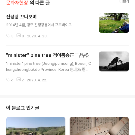
더보기
문화재현장
의 다른 글
진평왕 꼬나보며
글 내용
2014년 4월, 경주 진평왕릉에서 포토바이오
3
0
2020. 4. 23.
"minister" pine tree 정이품송正二品松
글 내용
"minister" pine tree (Jeongipumsong), Boeun, C
hungcheongbukdo Province, Korea 忠北報恩郡
正二品松 충북 보은 정이품송 2011年 Jeongipumso
6
2
2020. 4. 22.
ng in Songnisan Mountain (Red Pine Minister Ra
nk bestowed in Songnisan) is a 600-year-old pi
ne tree with height of 14.5m and girth of 4.77m
and can be found on the way to Beopjusa Templ
e. There are old stories regarding this tree. In t
이 블로그 인기글
he tenth year of King Sejo (1464), when the kin..