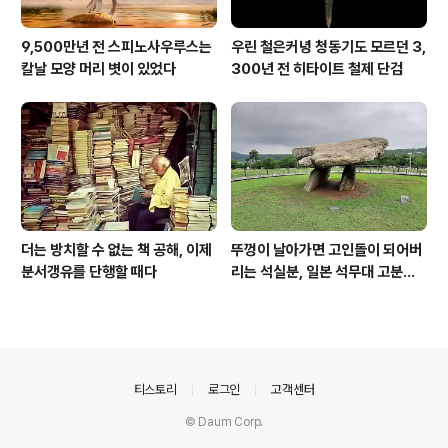
9,500만년 전 스피노사우루스는
우린 철은커녕 청동기도 모르던 3,
칼날 모양 머리 볏이 있었다
300년 전 히타이트 철제 단검
더는 방치할 수 없는 책 공해, 이제
뚜껑이 날아가면 고인돌이 되어버
분서갱유를 단행할 때다
리는 석실분, 일본 석무대 고분의
경우
의안내
티스토리
로그인
고객센터
© Daum Corp.