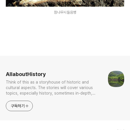
참나무시들음병
로그 정보
AllaboutHistory
Think of this as a storyhouse of historic and
cultural aspects. The stories will cover various
topics, especially history, sometimes in-depth,
sometimes with a light touch. One constant
approach will be to resist any common sense or
구독하기
generalized viewpoint