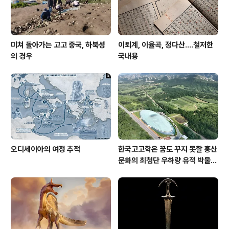
미쳐 돌아가는 고고 중국, 하북성
이퇴계, 이율곡, 정다산....철저한
의 경우
국내용
오디세이아의 여정 추적
한국고고학은 꿈도 꾸지 못할 홍산
문화의 최첨단 우하량 유적 박물관
[신화통신]