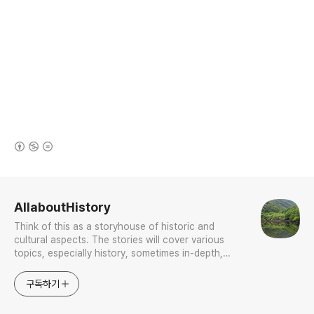
(새창열림)
로그 정보
AllaboutHistory
Think of this as a storyhouse of historic and
cultural aspects. The stories will cover various
topics, especially history, sometimes in-depth,
sometimes with a light touch. One constant
approach will be to resist any common sense or
구독하기
generalized viewpoint