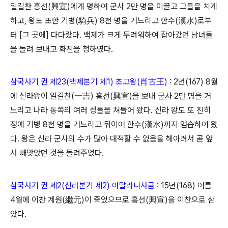
일길찬 흥선(興宣)에게 명하여 군사 2만 명을 이끌고 그들을 치게
하고, 왕도 또한 기병(騎兵) 8천 명을 거느리고 한수(漢水)로부
터 [그 곳에] 다다랐다. 백제가 크게 두려워하여 잡아갔던 남녀들
을 돌려 보내고 화친을 청하였다.
삼국사기 권 제23(백제본기 제1) 초고왕(肖古王)
: 2년(167) 8월
에 신라왕이 일길찬(一吉) 흥선(興宣)을 보내 군사 2만 명을 거
느리고 나라 동쪽의 여러 성들을 쳐들어 왔다. 신라 왕도 또 친히
정예 기병 8천 명을 거느리고 뒤이어 한수(漢水)까지 엄습하여 왔
다. 왕은 신라 군사의 수가 많아 대적할 수 없음을 헤아려서 곧 앞
서 빼앗았던 것을 돌려주었다.
삼국사기 권 제2(신라본기 제2) 아달라니사금
: 15년(168) 여름
4월에 이찬 계원(繼元)이 죽었으므로 흥선(興宣)을 이찬으로 삼
았다.