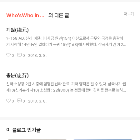
더보기
Who'sWho in Ancient Korea
의 다른 글
계원(繼元)
글 내용
?~168 AD. 신라 아달라니사금 원년(154) 이찬으로서 군무와 국정을 총괄하
기 시작해 14년 동안 일하다가 동왕 15년(168)에 사망했다. 삼국사기 권 제2
(신라본기 제2) 아달라니사금 : 원년(154) 3월에 계원(繼元)을 이찬으로 삼아
0
0
2018. 3. 8.
군무와 국정을 맡겼다. 15년(168) 여름 4월에 이찬 계원(繼元)이 죽었으므로
흥선(興宣)을 이찬으로 삼았다.
충분(忠芬)
글 내용
신라 소성왕 2년 시중에 임명된 신라 관료. 기타 행적은 알 수 없다. 삼국사기 권
제10(신라본기 제10) 소성왕 : 2년(800) 봄 정월에 왕비 김씨를 왕후로 봉하
고, 충분(忠芬)을 시중으로 삼았다.
0
0
2018. 3. 8.
이 블로그 인기글