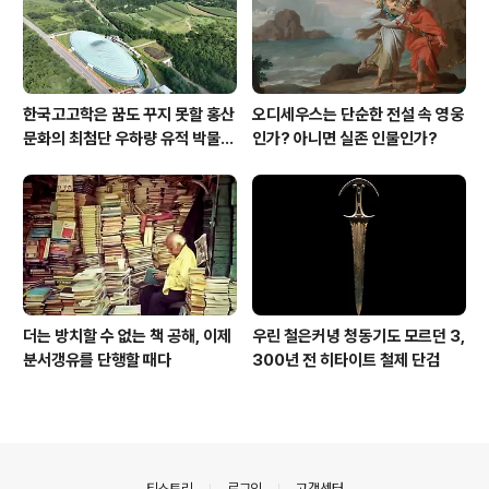
한국고고학은 꿈도 꾸지 못할 홍산
오디세우스는 단순한 전설 속 영웅
문화의 최첨단 우하량 유적 박물관
인가? 아니면 실존 인물인가?
[신화통신]
더는 방치할 수 없는 책 공해, 이제
우린 철은커녕 청동기도 모르던 3,
분서갱유를 단행할 때다
300년 전 히타이트 철제 단검
의안내
티스토리
로그인
고객센터