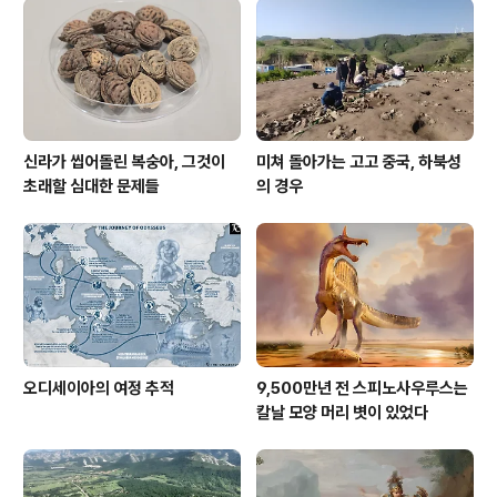
신라가 씹어돌린 복숭아, 그것이
미쳐 돌아가는 고고 중국, 하북성
초래할 심대한 문제들
의 경우
오디세이아의 여정 추적
9,500만년 전 스피노사우루스는
칼날 모양 머리 볏이 있었다